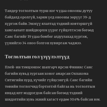
Тандер тоглолтын турш нэг ч удаа онооны дутуу
байдалд оролгүй, зарим үед онооны зөрүүг 39-д
хүргэж байв. Энэхүү ялалтад тэдний нэвтэршгүй
хамгаалалт шийдвэрлэх үүрэг гүйцэтгэсэн бөгөөд
Санс багийг 19 удаа бөмбөг алдуулахад хүргэж,
үүнийгээ 34 оноо болгон хувиргаж чаджээ.
Тоглолтын гол үзүүлэлтүүд
Плей-ин тэмцээнээс шалгарч ирсэн Финикс Санс
багийн хувьд зургаан хоног амарсан Оклахома
Ситигийн хурд, хүчийг гүйцсэнгүй. Санс багийн
төвийн тоглогчид бэртэлтэй байгаа нь тоглолтын
явцад илт мэдрэгдэж байсан бөгөөд тэдний
шидэлтийн хувь эхний хагаст ердөө 30.4% байсан юм.