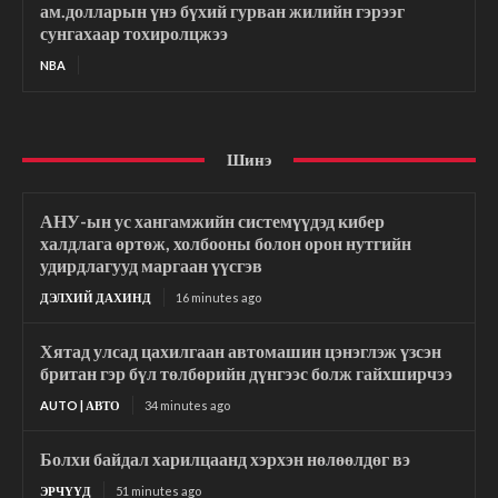
ам.долларын үнэ бүхий гурван жилийн гэрээг
сунгахаар тохиролцжээ
NBA
Шинэ
АНУ-ын ус хангамжийн системүүдэд кибер
халдлага өртөж, холбооны болон орон нутгийн
удирдлагууд маргаан үүсгэв
ДЭЛХИЙ ДАХИНД
16 minutes ago
Хятад улсад цахилгаан автомашин цэнэглэж үзсэн
британ гэр бүл төлбөрийн дүнгээс болж гайхширчээ
AUTO | АВТО
34 minutes ago
Болхи байдал харилцаанд хэрхэн нөлөөлдөг вэ
ЭРЧҮҮД
51 minutes ago