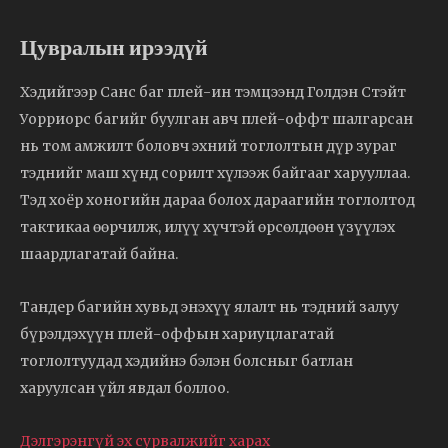
Цувралын ирээдүй
Хэдийгээр Санс баг плей-ин тэмцээнд Голдэн Стэйт
Уорриорс багийг буулган авч плей-оффт шалгарсан
нь том амжилт боловч эхний тоглолтын дүр зураг
тэднийг маш хүнд сорилт хүлээж байгааг харууллаа.
Тэд хоёр хоногийн дараа болох дараагийн тоглолтод
тактикаа өөрчилж, илүү хүчтэй өрсөлдөөн үзүүлэх
шаардлагатай байна.
Тандер багийн хувьд энэхүү ялалт нь тэдний залуу
бүрэлдэхүүн плей-оффын хариуцлагатай
тоглолтуудад хэдийнэ бэлэн болсныг батлан
харуулсан үйл явдал боллоо.
Дэлгэрэнгүй эх сурвалжийг харах