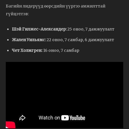
Багийн лидерүүд өөрсдийн үүргээ амжилттай
гүйцэтгэв:
Шэй Гилжес-Александер:
25 оноо, 7 дамжуулалт
Жален Уильямс:
22 оноо, 7 самбар, 6 дамжуулалт
Чет Холмгрен:
16 оноо, 7 самбар