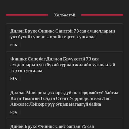
Холбоотой
Дилон Брукс Финикс Санстэй 73 сая ам.долларын
үнэ бүхий гурван жилийн гэрээг сунгалаа
NBA
Финикс Санс баг Диллон Бруукстэй 73 сая
ам.долларын үнэ бүхий гурван жилийн хугацаатай
гэрээг сунгалаа
NBA
Даллас Маверикс дэх ирээдүй нь тодорхойгүй байгаа
Клэй Томпсон Голдэн Стэйт Уорриорс эсвэл Лос
Анжелес Лэйкерс рүү буцаж магадгүй байна
NBA
Дийон Брукс Финикс Санс багтай 73 сая