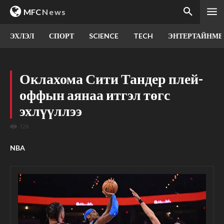
MFC
News
ЭХЛЭЛ
СПОРТ
SCIENCE
TECH
ЭНТЕРТАЙНМЕ
Оклахома Сити Тандер плей-
оффын аянаа итгэл төгс
эхлүүллээ
126
NBA