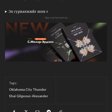
Эх сурвалжийг нээх ↓
- Зар сурталчилгаа -
Tags:
Oklahoma City Thunder
Shai Gilgeous-Alexander