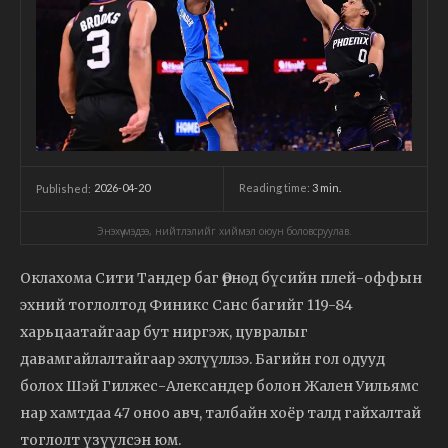
2026-04-20
Reading time:
3
min.
Published:
Энэхүү мэдээ, нийтлэлийг хиймэл оюун боловсруулав.
Оклахома Сити Тандер баг Өрнөд бүсийн плей-оффын
эхний тоглолтод Финикс Санс багийг 119-84
харьцаатайгаар бут ниргэж, цувралыг
давамгайлалтайгаар эхлүүллээ. Багийн гол одууд
болох Шэй Гилжес-Александер болон Жален Уильямс
нар хамтдаа 47 оноо авч, талбайн хоёр талд гайхалтай
тоглолт үзүүлсэн юм.