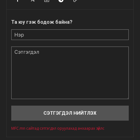
Та юу гэж бодож байна?
Нэр
Сэтгэгдэл
MFC.mn сайтад сэтгэгдэл оруулахад анхаарах зүйлс