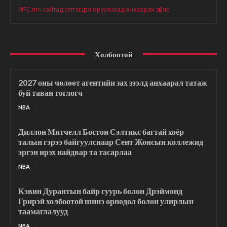
MFC.mn сайтад сэтгэгдэл оруулахад анхаарах зүйлс
Холбоотой
2027 оны чөлөөт агентийн зах зээлд анхаарал татаж
буй таван тоглогч
NBA
Диллон Митчелл Бостон Сэлтикс багтай хоёр
талын гэрээ байгуулснаар Сент Жонсын коллежид
эргэн ирэх найдвар та тасарлаа
NBA
Кэвин Дурантын байр суурь болон Дрэймонд
Грирэй холбоотой шинэ өрнөдөл болон улирлын
таамаглалууд
NBA