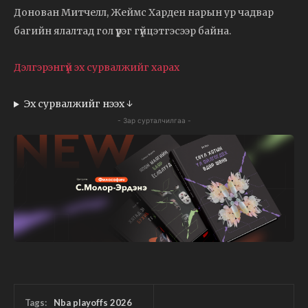
Донован Митчелл, Жеймс Харден нарын ур чадвар
багийн ялалтад гол үүрэг гүйцэтгэсээр байна.
Дэлгэрэнгүй эх сурвалжийг харах
Эх сурвалжийг нээх ↓
- Зар сурталчилгаа -
Tags:
Nba playoffs 2026