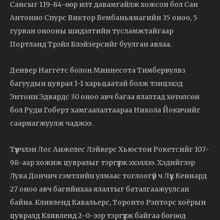
Сансыг 119-84-өөр илт давамгайлж хожсон бол Сан
Антонио Спурс Виктор Вембаньямагийн 35 оноо, 5
гурван онооны шидэлтийн тусламжтайгаар
Портланд Трэйл Блэйзерсийг буулган авлаа.
Денвер Наггетс болон Миннесота Тимбервулвз
багуудын цуврал 1-1 харьцаатай болж тэнцэхэд
Энтони Эдвардс 30 оноо авч багаа ялалтад хөтөлсөн
бол Руди Гоберт хамгаалалтаараа Никола Йокичийг
саармагжуулж чаджээ.
Түүнчлэн Лос Анжелес Лэйкерс Хьюстон Рокетсийг 107-
98-аар хожиж цувралыг тэргүүлж эхэллээ. Хэдийгээр
Лука Дончич гэмтлийн улмаас тоглоогүй ч Лүүк Кеннард
27 оноо авч багийнхаа ялалтыг баталгаажуулсан
байна. Кливленд Кавальерс, Торонто Рэпторс хоёрын
цувралд Кливленд 2-0-ээр тэргүүлж байгаа бөгөөд