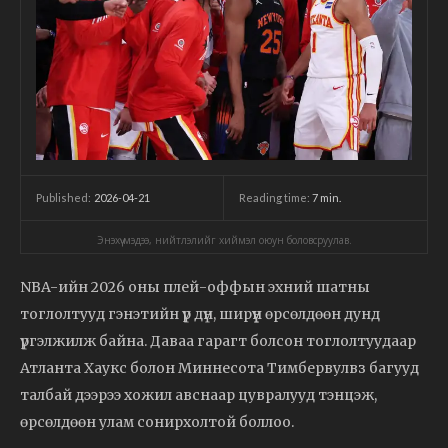
2026-04-21
Reading time:
7
min.
Published:
Энэхүү мэдээ, нийтлэлийг хиймэл оюун боловсруулав.
NBA-ийн 2026 оны плей-оффын эхний шатны
тоглолтууд гэнэтийн үр дүн, ширүүн өрсөлдөөн дунд
үргэлжилж байна. Даваа гарагт болсон тоглолтуудаар
Атланта Хаукс болон Миннесота Тимбервулвз багууд
талбай дээрээ хожил авснаар цувралууд тэнцэж,
өрсөлдөөн улам сонирхолтой боллоо.