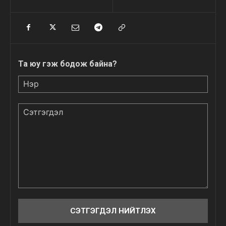
Та юу гэж бодож байна?
Нэр
Сэтгэгдэл