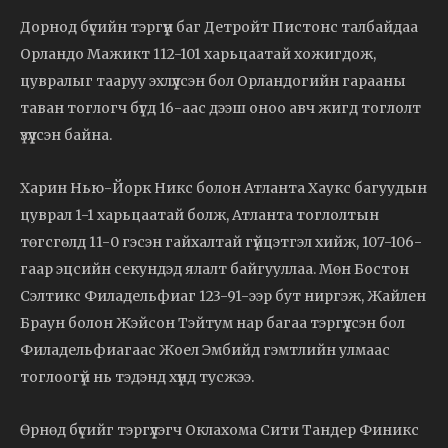
Дорнод бүсийн тэргүүн баг Детройт Пистонс талбайдаа
Орландо Мажикт 112-101 харьцаатай хожигдож,
цувралыг тааруу эхлүүлсэн бол Орландогийн гарааны
таван тоглогч бүгд 16-аас дээш оноо авч жигд тоглолт
үзүүлсэн байна.
Харин Нью-Йорк Никс болон Атланта Хаукс багуудын
цуврал 1-1 харьцаатай болж, Атланта тоглолтын
төгсгөлд 11-0 гэсэн гайхалтай гүйцэтгэл хийж, 107-106-
гаар эцсийн секундэд ялалт байгууллаа. Мөн Бостон
Сэлтикс Филадельфиаг 123-91-ээр бут ниргэж, Жайлен
Браун болон Жэйсон Тэйтум нар багаа тэргүүлсэн бол
Филадельфиагаас Жоел Эмбийд гэмтлийн улмаас
тоглоогүй нь тэдэнд хүнд тусжээ.
Өрнөд бүсийг тэргүүлэгч Оклахома Сити Тандер Финикс