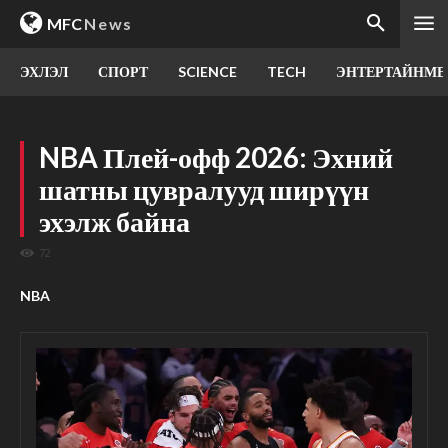
MFC
News
ЭХЛЭЛ
СПОРТ
SCIENCE
TECH
ЭНТЕРТАЙНМЕ
NBA Плей-офф 2026: Эхний
шатны цувралууд ширүүн
эхэлж байна
72
NBA