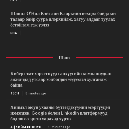
Шакил О’Нил Кэйтлин Кларкийн нөхцөл байдлын
талаар байр суурь илэрхийлж, хатуу алдааг туулах
ёстой зам гэж үзлээ
NBA
Шинэ
Кибер гэмт хэрэгтнүүд санхүүгийн компаниудын
ажилчдад утсаар холбогдон мэдээлэл хулгайлж
байна
TECH
8 minutes ago
Хиймэл оюун ухааны бүтээгдэхүүний эсэргүүцэл
нэмэгдэж, Google болон LinkedIn платформууд
бодлогоо эргэн харахад хүрэв
AI | ХИЙМЭЛ ОЮУН
18 minutes ago