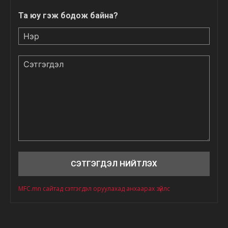
Та юу гэж бодож байна?
Нэр
Сэтгэгдэл
MFC.mn сайтад сэтгэгдэл оруулахад анхаарах зүйлс