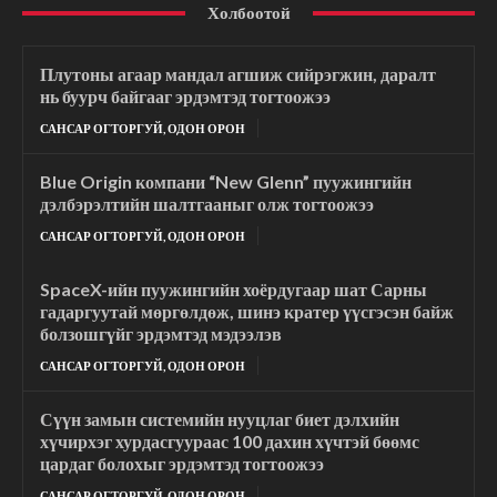
Холбоотой
Плутоны агаар мандал агшиж сийрэгжин, даралт
нь буурч байгааг эрдэмтэд тогтоожээ
САНСАР ОГТОРГУЙ, ОДОН ОРОН
Blue Origin компани “New Glenn” пуужингийн
дэлбэрэлтийн шалтгааныг олж тогтоожээ
САНСАР ОГТОРГУЙ, ОДОН ОРОН
SpaceX-ийн пуужингийн хоёрдугаар шат Сарны
гадаргуутай мөргөлдөж, шинэ кратер үүсгэсэн байж
болзошгүйг эрдэмтэд мэдээлэв
САНСАР ОГТОРГУЙ, ОДОН ОРОН
Сүүн замын системийн нууцлаг биет дэлхийн
хүчирхэг хурдасгуураас 100 дахин хүчтэй бөөмс
цардаг болохыг эрдэмтэд тогтоожээ
САНСАР ОГТОРГУЙ, ОДОН ОРОН