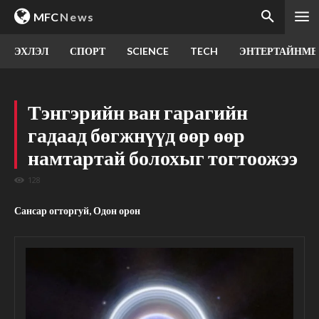
MFC
News
ЭХЛЭЛ
СПОРТ
SCIENCE
TECH
ЭНТЕРТАЙНМЕ
Тэнгэрийн ван гарагийн
гадаад бөгжнүүд өөр өөр
намтартай болохыг тогтоожээ
128
Сансар огторгуй, Одон орон