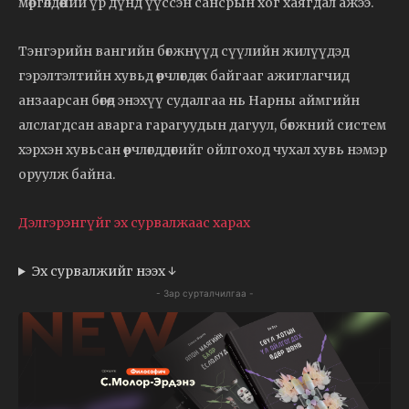
мөргөлдөөний үр дүнд үүссэн сансрын хог хаягдал ажээ.
Тэнгэрийн вангийн бөгжнүүд сүүлийн жилүүдэд
гэрэлтэлтийн хувьд өөрчлөгдөж байгааг ажиглагчид
анзаарсан бөгөөд энэхүү судалгаа нь Нарны аймгийн
алслагдсан аварга гарагуудын дагуул, бөгжний систем
хэрхэн хувьсан өөрчлөгддөгийг ойлгоход чухал хувь нэмэр
оруулж байна.
Дэлгэрэнгүйг эх сурвалжаас харах
Эх сурвалжийг нээх ↓
- Зар сурталчилгаа -