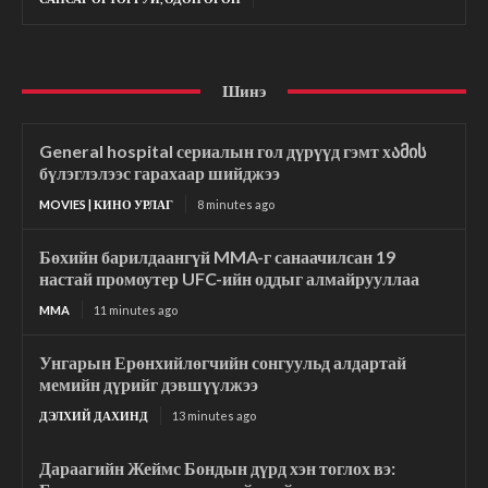
Шинэ
General hospital сериалын гол дүрүүд гэмт хამის
бүлэглэлээс гарахаар шийджээ
MOVIES | КИНО УРЛАГ
8 minutes ago
Бөхийн барилдаангүй MMA-г санаачилсан 19
настай промоутер UFC-ийн оддыг алмайрууллаа
MMA
11 minutes ago
Унгарын Ерөнхийлөгчийн сонгуульд алдартай
мемийн дүрийг дэвшүүлжээ
ДЭЛХИЙ ДАХИНД
13 minutes ago
Дараагийн Жеймс Бондын дүрд хэн тоглох вэ: