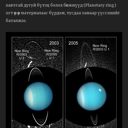
хавтгай дугуй бүтэц болох бөгжнүүд (Planetary ring)
огт өөр өөр материалаас бүрдэж, тусдаа замаар үүссэнийг
баталжээ.