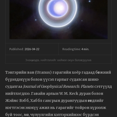
2026-04-22
Reading time:
4
min.
Published:
Энэхүү мэдээ, нийтлэлийг хиймэл оюун боловсруулав.
Тэнгэрийн ван (Uranus) гарагийн хоёр гадаад бөгжний
бүрэлдэхүүн болон үүсэл гарлыг судалсан шинэ
судалгаа
Journal of Geophysical Research: Planets
сэтгүүлд
нийтлэгдлээ. Гавайн арлын W. M. Keck дуран болон
Жэймс Вэбб, Хаббл сансрын дурангуудын өгөгдлийг
нэгтгэсэн энэхүү ажил нь гарагийг тойрон хүрээлж
буй тоос, мөс, чулуулгийн хэлтэрхийнээс бүрдсэн