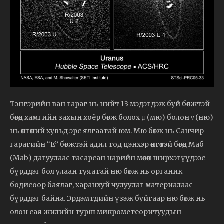
Тэнгэрийн ван гараг нь нийт 13 мэдэгдэж буй бөгжтэй
бөгөөд хамгийн захын хоёр бөгж болох μ (мю) болон ν (ню)
нь өнгөний хувьд эрс ялгаатай юм. Мю бөгж нь Санчир
гарагийн “E” бөгжтэй адил тод цэнхэр өнгөтэй бөгөөд Маб
(Mab) дагуулаас тасарсан нарийн мөсөн ширхэгүүдээс
бүрддэг бол улаан туяатай ню бөгж нь органик
бодисоор баялаг, харанхуй чулуулаг материалаас
бүрддэг байна. Эрдэмтдийн үзэж буйгаар ню бөгж нь
олон сая жилийн турш микрометеоритуудын