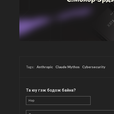
Tags:
Anthropic
Claude Mythos
Cybersecurity
Та юу гэж бодож байна?
Нэр