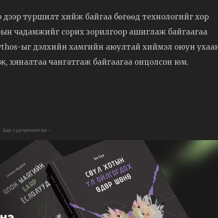
ар дээр туршилт хийж байгаа бөгөөд технологийг хор
арын чадамжийг сорих зорилгоор ашиглаж байгаагаа
e Mythos-ыг дэлхийн хамгийн аюултай хиймэл оюун ухаа
аж, хяналтаа чангатгаж байгаагаа онцолсон юм.
- Зар сурталчилгаа -