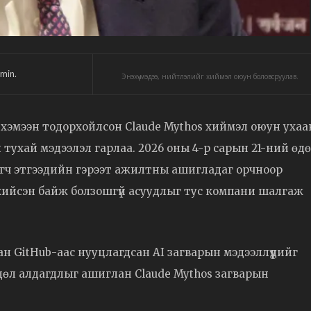
min.
Энэхүү мэдээ, нийтлэлийг хиймэл оюун боловсруулав.
 хэмээн тодорхойлсон Claude Mythos хиймэл оюун уха
ан тухай мэдээлэл гарлаа. 2026 оны 4-р сарын 21-ний өд
агч этгээдийн гэрээт ажилтны ашигладаг орчноор
хийсэн байж болзошгүй асуудлыг тус компани шалгаж
ан GitHub-аас нууцлагдсан AI загварын мэдээллүүдийг
дөл алдагдлыг ашиглан Claude Mythos загварын