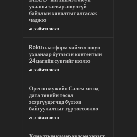
ухааны загвар аюулгүй
байдлын хяналтыг алгасаж
чаджээ
AI | ХИЙМЭЛ ОЮУН
Roku платформ хиймэл оюун
ухаанаар бүтээсэн контентын
24 цагийн сувгийг нээлээ
AI | ХИЙМЭЛ ОЮУН
Орегон мужийн Салем хотод
дата төвийн төсөл
эсэргүүцэгчид бүтээн
байгуулалтыг түр зогсоолоо
AI | ХИЙМЭЛ ОЮУН
Хяналтын камер эвдсэн хэрэгт