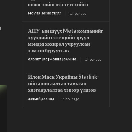
оноос хойш нээлтээ хийнэ
1 hour ago
MOVIES | КИНО УРЛАГ
н
АНУ-ын шүүх Meta компанийг
хүүхдийн сэтгэцийн эрүүл
мэндэд хохирол учруулсан
хэмээн буруутгав
1 hour ago
GADGET | PC | MOBILE | GAMING
Илон Маск Украйны Starlink-
ийн ашиглалтад тавьсан
хязгаарлалтаа хэвээр үлдээв
1 hour ago
ДЭЛХИЙ ДАХИНД