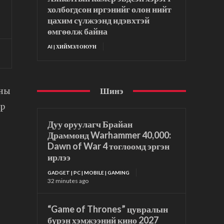
холбогдсон иргэнийг олон нийт
цахим сүлжээнд идэвхтэй
өмгөөлж байна
AI | ХИЙМЭЛ ОЮУН
Шинэ
аны
өр
Дуу оруулагч Брайан
Драммонд Warhammer 40,000:
Dawn of War 4 тоглоомд эргэн
ирлээ
GADGET | PC | MOBILE | GAMING
32 minutes ago
“Game of Thrones” цувралын
бүрэн хэмжээний кино 2027