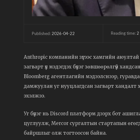
Reading time:
2
2026-04-22
Published:
Anthropic компанийн зүгээс хамгийн аюултай
загварт үл мэдэгдэх бүлэг зөвшөөрөлгүй хандс
Bloomberg агентлагийн мэдээлснээр, гуравд
дамжуулан уг нууцлагдсан загварт хандалт 
эхэлжээ.
Уг бүлэг нь Discord платформ дээрх бот ашигл
цуглуулж, Mercor сургалтын стартапын өгөг
байршлыг олж тогтоосон байна.