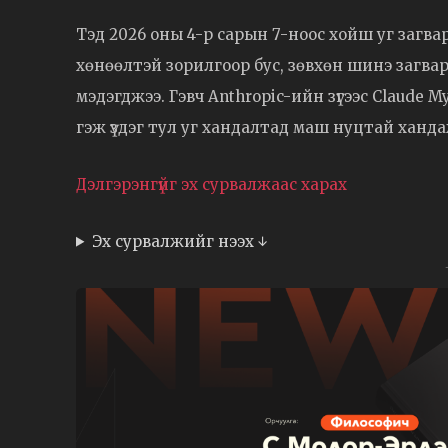
Тэд 2026 оны 4-р сарын 7-ноос хойш уг загв
хөнөөлтэй зорилгоор бус, зөвхөн шинэ загв
мэдэгджээ. Гэвч Anthropic-ийн зүгээс Claud
гэж үздэг тул уг хандалтад маш нуцтай ханд
Дэлгэрэнгүйг эх сурвалжаас харах
Эх сурвалжийг нээх ↓