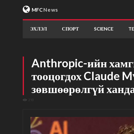
MFC
News
ЭХЛЭЛ
СПОРТ
SCIENCE
T
Anthropic-ийн хам
тооцогдох Claude M
зөвшөөрөлгүй ханда
210