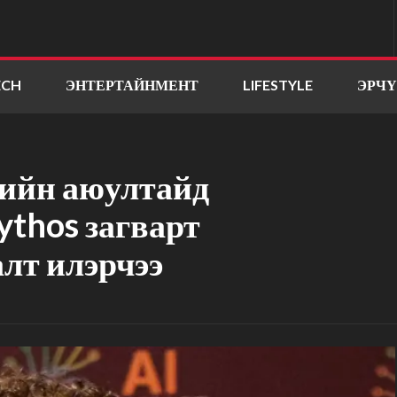
ECH
ЭНТЕРТАЙНМЕНТ
LIFESTYLE
ЭРЧ
гийн аюултайд
ythos загварт
лт илэрчээ