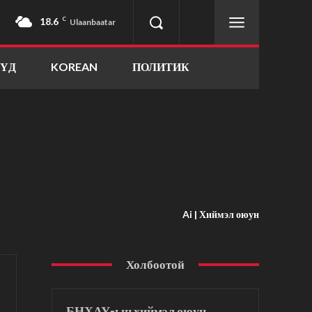
18.6
C
Ulaanbaatar
ҮҮД
KOREAN
ПОЛИТИК
Ai | Хиймэл оюун
Холбоотой
БНХАУ-ын хиймэл оюун