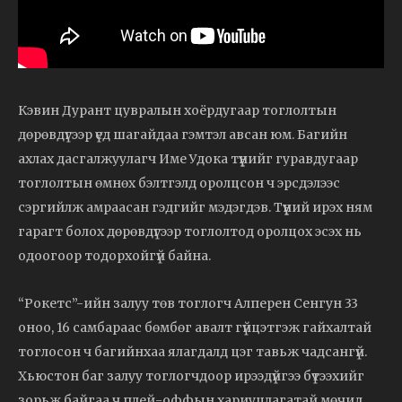
Кэвин Дурант цувралын хоёрдугаар тоглолтын
дөрөвдүгээр үед шагайдаа гэмтэл авсан юм. Багийн
ахлах дасгалжуулагч Име Удока түүнийг гуравдугаар
тоглолтын өмнөх бэлтгэлд оролцсон ч эрсдэлээс
сэргийлж амраасан гэдгийг мэдэгдэв. Түүний ирэх ням
гарагт болох дөрөвдүгээр тоглолтод оролцох эсэх нь
одоогоор тодорхойгүй байна.
“Рокетс”-ийн залуу төв тоглогч Алперен Сенгун 33
оноо, 16 самбараас бөмбөг авалт гүйцэтгэж гайхалтай
тоглосон ч багийнхаа ялагдалд цэг тавьж чадсангүй.
Хьюстон баг залуу тоглогчдоор ирээдүйгээ бүтээхийг
зорьж байгаа ч плей-оффын хариуцлагатай мөчид