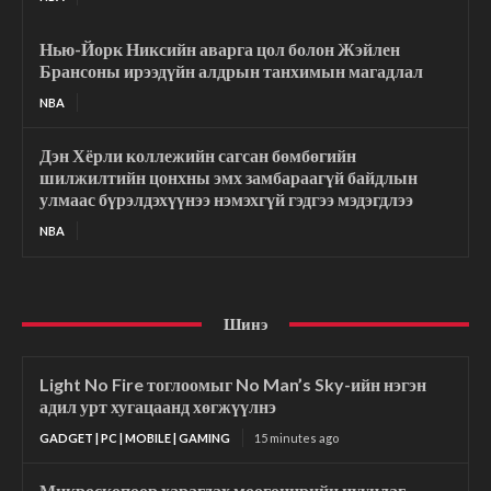
Нью-Йорк Никсийн аварга цол болон Жэйлен
Брансоны ирээдүйн алдрын танхимын магадлал
NBA
Дэн Хёрли коллежийн сагсан бөмбөгийн
шилжилтийн цонхны эмх замбараагүй байдлын
улмаас бүрэлдэхүүнээ нэмэхгүй гэдгээ мэдэгдлээ
NBA
Шинэ
Light No Fire тоглоомыг No Man’s Sky-ийн нэгэн
адил урт хугацаанд хөгжүүлнэ
GADGET | PC | MOBILE | GAMING
15 minutes ago
Микроскопоор харагдах мөөгөнцрийн нууцлаг