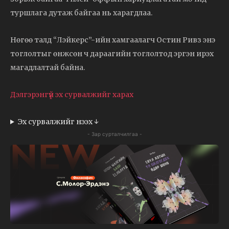
туршлага дутаж байгаа нь харагдлаа.
Нөгөө талд “Лэйкерс”-ийн хамгаалагч Остин Ривз энэ
тоглолтыг өнжсөн ч дараагийн тоглолтод эргэн ирэх
магадлалтай байна.
Дэлгэрэнгүй эх сурвалжийг харах
Эх сурвалжийг нээх ↓
- Зар сурталчилгаа -