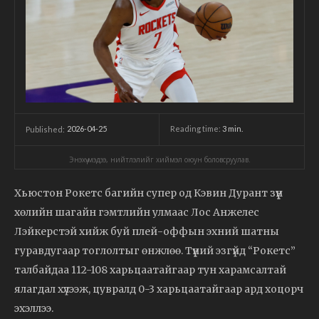
2026-04-25
Reading time:
3
min.
Published:
Энэхүү мэдээ, нийтлэлийг хиймэл оюун боловсруулав.
Хьюстон Рокетс багийн супер од Кэвин Дурант зүүн
хөлийн шагайн гэмтлийн улмаас Лос Анжелес
Лэйкерстэй хийж буй плей-оффын эхний шатны
гуравдугаар тоглолтыг өнжлөө. Түүний эзгүйд “Рокетс”
талбайдаа 112-108 харьцаатайгаар тун харамсалтай
ялагдал хүлээж, цувралд 0-3 харьцаатайгаар ард хоцорч
эхэллээ.