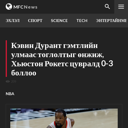
MFC
News
ЭХЛЭЛ
СПОРТ
SCIENCE
TECH
ЭНТЕРТАЙНМЕ
Кэвин Дурант гэмтлийн
улмаас тоглолтыг өнжиж,
Хьюстон Рокетс цувралд 0-3
боллоо
209
NBA