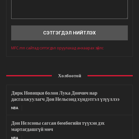
Сэтгэгдэл
MFC.mn сайтад сэтгэгдэл оруулахад анхаарах зүйлс
Холбоотой
Дирк Новицки болон Лука Дончич нар
дасгалжуулагч Дон Нельсонд хүндэтгэл үзүүллээ
NBA
Дон Нелсоны сагсан бөмбөгийн түүхэн дэх
мартагдашгүй мөч
NBA