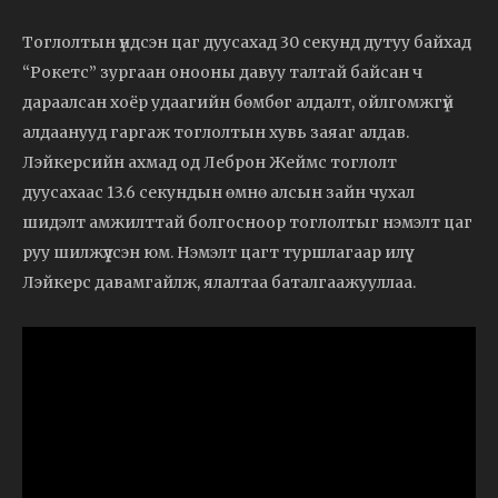
Тоглолтын үндсэн цаг дуусахад 30 секунд дутуу байхад
“Рокетс” зургаан онооны давуу талтай байсан ч
дараалсан хоёр удаагийн бөмбөг алдалт, ойлгомжгүй
алдаанууд гаргаж тоглолтын хувь заяаг алдав.
Лэйкерсийн ахмад од Леброн Жеймс тоглолт
дуусахаас 13.6 секундын өмнө алсын зайн чухал
шидэлт амжилттай болгосноор тоглолтыг нэмэлт цаг
руу шилжүүлсэн юм. Нэмэлт цагт туршлагаар илүү
Лэйкерс давамгайлж, ялалтаа баталгаажууллаа.