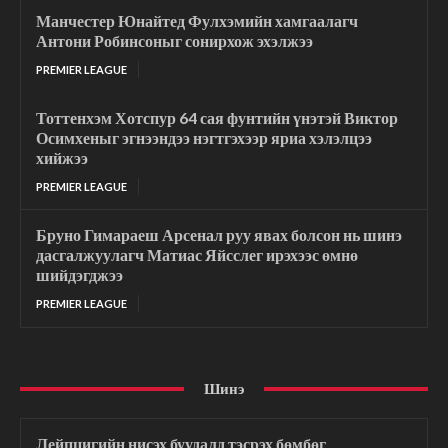
Манчестер Юнайтед Фулхэмийн хамгаалагч
Антони Робинсоныг сонирхож эхэлжээ
PREMIER LEAGUE
Тоттенхэм Хотспур 64 сая фунтийн үнэтэй Виктор
Осимхеныг эгнээндээ нэгтгэхээр яриа хэлэлцээ
хийжээ
PREMIER LEAGUE
Бруно Гимараеш Арсенал руу явах болсон нь шинэ
дасгалжуулагч Матиас Яйсслег ирэхээс өмнө
шийдэгджээ
PREMIER LEAGUE
Шинэ
Лейпцигийн нисэх буудалд тэсрэх бөмбөг