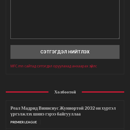
Сэтгэгдэл
MFC.mn сайтад сэтгэгдэл оруулахад анхаарах зүйлс
Холбоотой
Реал Мадрид Винисиус Жуниортой 2032 он хүртэл
үргэлжлэх шинэ гэрээ байгууллаа
PREMIER LEAGUE