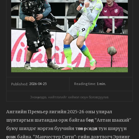
2026-04-25
Reading time:
1
min.
Published:
Энэхүү мэдээ, нийтлэлийг хиймэл оюун боловсруулав.
Английн Премьер лигийн 2025-26 оны улирал
шувтаргын шатандаа орж байгаа бөгөөд “Алтан шаахай”
буюу шилдэг мэргэн буучийн төлөөх өрсөлдөөн тун ширүүн
өрнөж байна. “Манчестер Сити”-гийн довтлогч Эрлинг