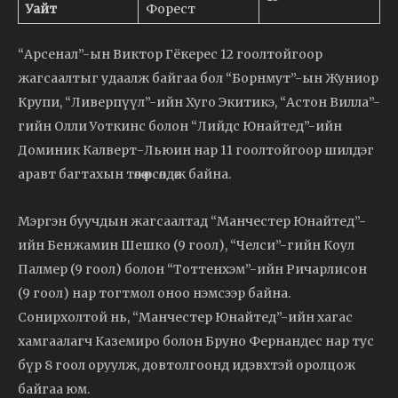
Уайт
Форест
“Арсенал”-ын Виктор Гёкерес 12 гоолтойгоор
жагсаалтыг удаалж байгаа бол “Борнмут”-ын Жуниор
Крупи, “Ливерпүүл”-ийн Хуго Экитикэ, “Астон Вилла”-
гийн Олли Уоткинс болон “Лийдс Юнайтед”-ийн
Доминик Калверт-Льюин нар 11 гоолтойгоор шилдэг
аравт багтахын төлөө өрсөлдөж байна.
Мэргэн буучдын жагсаалтад “Манчестер Юнайтед”-
ийн Бенжамин Шешко (9 гоол), “Челси”-гийн Коул
Палмер (9 гоол) болон “Тоттенхэм”-ийн Ричарлисон
(9 гоол) нар тогтмол оноо нэмсээр байна.
Сонирхолтой нь, “Манчестер Юнайтед”-ийн хагас
хамгаалагч Каземиро болон Бруно Фернандес нар тус
бүр 8 гоол оруулж, довтолгоонд идэвхтэй оролцож
байгаа юм.