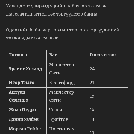
Холанд энэ улиралд ч өөрийн ноёрхлоо хадгалж,
жагсаалтыг итгэл төгс тэргүүлсээр байна.
Одоогийн байдлаар гоолын тоогоор тэргүүлж буй
тоглогчдыг жагсаавал:
Тоглогч
Баг
Гоолын тоо
Манчестер
Эрлинг Холанд
24
Сити
Игор Тиаго
Брентфорд
21
Антуан
Манчестер
15
Семеньо
Сити
Жоао Педро
Челси
14
Дэнни Уэлбэк
Брайтон
13
Морган Гиббс-
Ноттингем
13