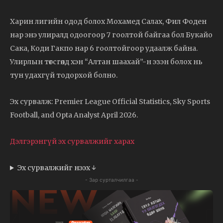
Харин лигийн одод болох Мохамед Салах, Фил Фоден
нар энэ улиралд одоогоор 7 гоолтой байгаа бол Букайо
Сака, Коди Гакпо нар 6 гоолтойгоор удаалж байна.
Улирлын төгсгөлд хэн “Алтан шаахай”-н эзэн болох нь
тун удахгүй тодорхой болно.
Эх сурвалж: Premier League Official Statistics, Sky Sports
Football, and Opta Analyst April 2026.
Дэлгэрэнгүй эх сурвалжийг харах
Эх сурвалжийг нээх ↓
- Зар сурталчилгаа -