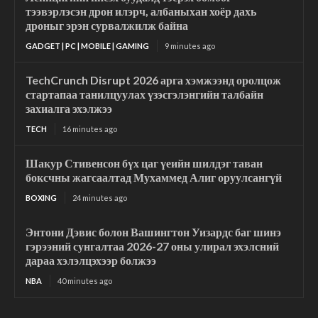
тээвэрлэсэн дрон илэрч, албаныхан хоёр дахь
дроныг эрэн сурвалжилж байна
GADGET | PC | MOBILE | GAMING
9 minutes ago
TechCrunch Disrupt 2026 арга хэмжээнд оролцож
стартапаа танилцуулах үзэсгэлэнгийн талбайн
захиалга эхэлжээ
TECH
16 minutes ago
Шакур Стивенсон бүх цаг үеийн шилдэг таван
боксчны жагсаалтад Мухаммед Алиг оруулсангүй
BOXING
24 minutes ago
Энтони Дэвис болон Вашингтон Уизардс баг шинэ
гэрээний сунгалтаа 2026-27 оны улирал эхэлсний
дараа хэлэлцэхээр болжээ
NBA
40 minutes ago