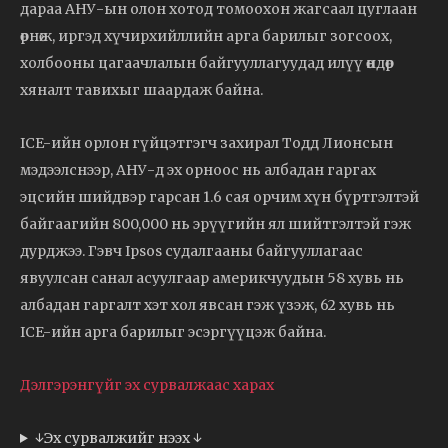
дараа АНУ-ын олон хотод томоохон жагсаал цуглаан
өрнөж, иргэд хүчирхийллийн арга барилыг зогсоох,
холбооны цагаачлалын байгууллагуудад илүү өндөр
хяналт тавихыг шаардаж байна.
ICE-ийн орлон гүйцэтгэгч захирал Тодд Лионсын
мэдээлснээр, АНУ-д эх орноос нь албадан гаргах
эцсийн шийдвэр гарсан 1.6 сая орчим хүн бүртгэлтэй
байгаагийн 800,000 нь эрүүгийн ял шийтгэлтэй гэж
дурджээ. Гэвч Ipsos судалгааны байгууллагаас
явуулсан санал асуулгаар америкчуудын 58 хувь нь
албадан гаргалт хэт хол явсан гэж үзэж, 62 хувь нь
ICE-ийн арга барилыг эсэргүүцэж байна.
Дэлгэрэнгүйг эх сурвалжаас харах
↓Эх сурвалжийг нээх ↓