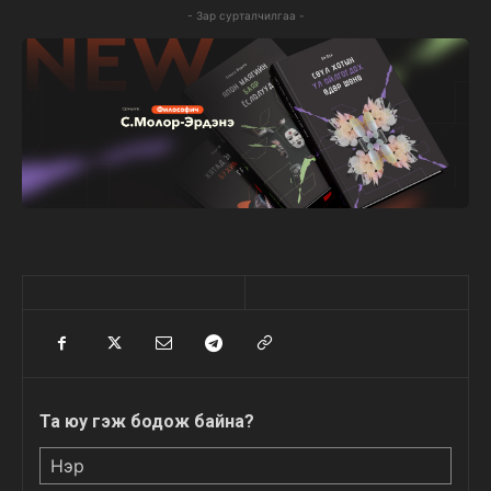
- Зар сурталчилгаа -
Та юу гэж бодож байна?
Нэр