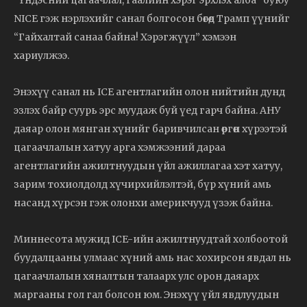
NICE гэж нэрлэхийг санал болгосон бөгөөд Трамп үүнийг
“Гайхалтай санаа байна! Хэрэгжүүл” хэмээн
хариулжээ.
Энэхүү санал нь ICE агентлагийн олон нийтийн дунд
эзлэх байр суурь эрс муудаж буй үед гарч байна. АНУ
даяар олон мянган хүнийг баривчилсан өргөн хүрээтэй
цагаачлалын хатуу арга хэмжээний дараа
агентлагийн ажилтнуудын үйл ажиллагаа хэт хатуу,
зарим тохиолдолд хүчирхийлэлтэй, бүр хүний амь
насанд хүрсэн гэж олонхи америкчууд үзэж байна.
Миннесота мужид ICE-ийн ажилтнуудтай холбоотой
буудалцааны улмаас хүний амь нас хохирсон явдал нь
цагаачлалын хяналтын талаарх улс орон даяарх
маргааны гол гал болсон юм. Энэхүү үйл явдлуудын