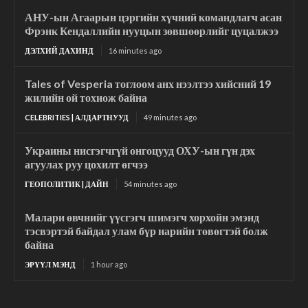
АНУ-ын Агаарын цэргийн хүчний командлагч асан
Фрэнк Кендаллийн нууцын зөвшөөрлийг цуцалжээ
ДЭЛХИЙ ДАХИНД
16 minutes ago
Tales of Vesperia тоглоом анх нээлтээ хийсний 19
жилийн ой тохиож байна
CELEBRITIES | АЛДАРТНУУД
49 minutes ago
Украины нисгэгчгүй онгоцууд ОХУ-ын гүн дэх
агуулах руу цохилт өгчээ
ГЕОПОЛИТИК | ДАЙН
54 minutes ago
Малари өвчнийг үүсгэгч шимэгч хорхойн эмэнд
тэсвэртэй байдал улам бүр нарийн төвөгтэй болж
байна
ЭРҮҮЛ МЭНД
1 hour ago