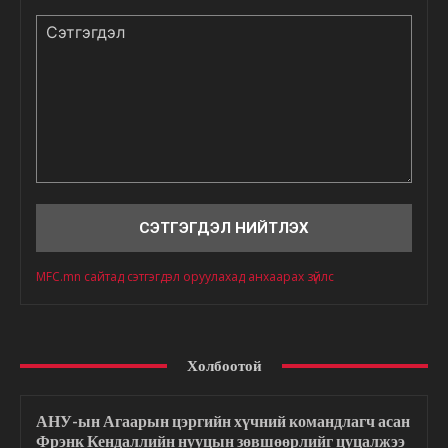
Сэтгэгдэл
MFC.mn сайтад сэтгэгдэл оруулахад анхаарах зүйлс
Холбоотой
АНУ-ын Агаарын цэргийн хүчний командлагч асан
Фрэнк Кендаллийн нууцын зөвшөөрлийг цуцалжээ