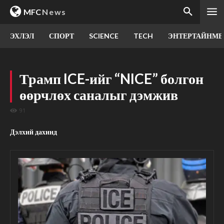
MFC
News
ЭХЛЭЛ
СПОРТ
SCIENCE
TECH
ЭНТЕРТАЙНМЕ
Трамп ICE-ийг “NICE” болгон
өөрчлөх саналыг дэмжив
91
Дэлхий дахинд