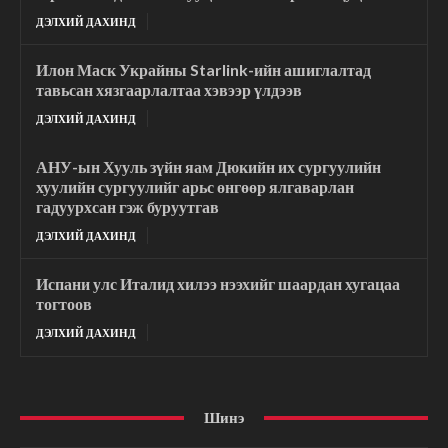
ДЭЛХИЙ ДАХИНД
Илон Маск Украйны Starlink-ийн ашиглалтад
тавьсан хязгаарлалтаа хэвээр үлдээв
ДЭЛХИЙ ДАХИНД
АНУ-ын Хууль зүйн яам Дюкийн их сургуулийн
хуулийн сургуулийг арьс өнгөөр ялгаварлан
гадуурхсан гэж буруутгав
ДЭЛХИЙ ДАХИНД
Испани улс Италид хилээ нээхийг шаардан хугацаа
тогтоов
ДЭЛХИЙ ДАХИНД
Шинэ