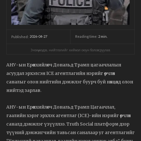
2026-04-27
Reading time:
2
min.
Published:
Энэхүү мэдээ, нийтлэлийг хиймэл оюун боловсруулав.
АНУ-ын Ерөнхийлөгч Дональд Трамп цагаачлалын
асуудал эрхэлсэн ICE агентлагийн нэрийг өөрчлөх
саналыг олон нийтийн дэмжлэг буурч буй нөхцөлд олон
нийтэд зарлав.
АНУ-ын Ерөнхийлөгч Дональд Трамп Цагаачлал,
гаалийн хэрэг эрхлэх агентлаг (ICE)-ийн нэрийг өөрчлөх
саналд дэмжлэг үзүүллээ. Truth Social платформ дээр
түүний дэмжигчийн тавьсан саналаар уг агентлагийг
“Үндэсний цагаачлал, гаалийн хэрэг эрхлэх алба” буюу