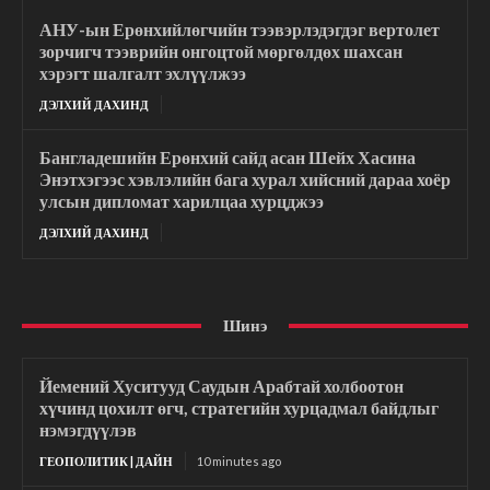
АНУ-ын Ерөнхийлөгчийн тээвэрлэдэгдэг вертолет
зорчигч тээврийн онгоцтой мөргөлдөх шахсан
хэрэгт шалгалт эхлүүлжээ
ДЭЛХИЙ ДАХИНД
Бангладешийн Ерөнхий сайд асан Шейх Хасина
Энэтхэгээс хэвлэлийн бага хурал хийсний дараа хоёр
улсын дипломат харилцаа хурцджээ
ДЭЛХИЙ ДАХИНД
Шинэ
Йемений Хуситууд Саудын Арабтай холбоотон
хүчинд цохилт өгч, стратегийн хурцадмал байдлыг
нэмэгдүүлэв
ГЕОПОЛИТИК | ДАЙН
10 minutes ago