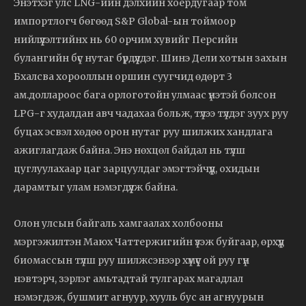
Энэтхэг улс LNG-ийн дэлхийн хоёрдугаар том
импортлогч бөгөөд S&P Global-ын тоймоор
нийлүүлэлтийнх нь 60 орчим хувийг Персийн
булангийн бүс нутаг бүрдүүлдэг. Шинэ Дели хотын захын
Бхалсва хорооллын оршин суугчид өдөрт 3
ам.доллароос бага орлоготойн улмаас үнэтэй болсон
LPG-г худалдан авч чадахаа больж, түлээ түлдэг зуух руу
буцах эсвэл хөдөө орон нутаг руу шилжих хандлага
ажиглагдаж байна. Энэ нөхцөл байдал нь түлш
цуглуулахаар цаг зарцуулдаг эмэгтэйчүүд, охидын
дарамтыг улам нэмэгдүүлж байна.
Олон улсын байгаль хамгаалах холбооны
мэргэжилтэн Маюх Чаттержигийн үзэж буйгаар, өрхүүд
биомассын түлш руу шилжсэнээр хүмүүс ой руу гүн
нэвтэрч, зэрлэг амьтадтай тулгарах магадлал
нэмэгдэж, бушмит агнуур, хууль бус ан агнуурын