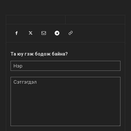
Та юу гэж бодож байна?
Нэр
Сэтгэгдэл