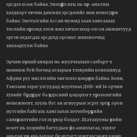
эрсдэл өсөж байна. Энэхүү үйл явц нь хүн-амьтны
халдварт өвчин дамжих эрсдэлийг мөн нэмэгдүүлж
байна. Энэтхэгийн Ассам мужид заан хамгаалах
төслийн хүрээнд олон жил хичээснээр олсон амжилтууд
эргэн алдагдах эрсдэлд орсныг шинжээчид
анхааруулж байна.
Эрчим хүчний хямрал нь жуулчлалын салбарт ч
нөлөөлж буй бөгөөд агаарын тээврийн компаниуд
Африк руу нислэгийн чиглэлээ цөөрүүлж байна. Кени,
Танзани зэрэг улсуудад жуулчлал ДНБ-ий 14 орчим
хувийг бүрдүүлдэг ба үндэсний цэцэрлэгт хүрээлэнгийн
менежмент, хууль бус ан агнуурын эсрэг эргүүл, орон
нутгийн байгаль хамгаалах хөтөлбөрүүдийн
санхүүжилтийн гол эх үүсвэр болдог. Шатахууны үнийн
өсөлт нь хээрийн багуудын үйл ажиллагаа, зэрлэг
амьтан хүн амьдардаг бүс нутагт нэвтэрсэн үед хариу