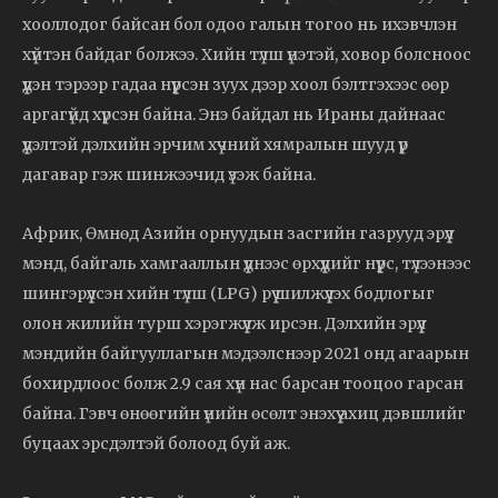
хооллодог байсан бол одоо галын тогоо нь ихэвчлэн
хүйтэн байдаг болжээ. Хийн түлш үнэтэй, ховор болсноос
үүдэн тэрээр гадаа нүүрсэн зуух дээр хоол бэлтгэхээс өөр
аргагүйд хүрсэн байна. Энэ байдал нь Ираны дайнаас
үүдэлтэй дэлхийн эрчим хүчний хямралын шууд үр
дагавар гэж шинжээчид үзэж байна.
Африк, Өмнөд Азийн орнуудын засгийн газрууд эрүүл
мэнд, байгаль хамгааллын үүднээс өрхүүдийг нүүрс, түлээнээс
шингэрүүлсэн хийн түлш (LPG) рүү шилжүүлэх бодлогыг
олон жилийн турш хэрэгжүүлж ирсэн. Дэлхийн эрүүл
мэндийн байгууллагын мэдээлснээр 2021 онд агаарын
бохирдлоос болж 2.9 сая хүн нас барсан тооцоо гарсан
байна. Гэвч өнөөгийн үнийн өсөлт энэхүү ахиц дэвшлийг
буцаах эрсдэлтэй болоод буй аж.