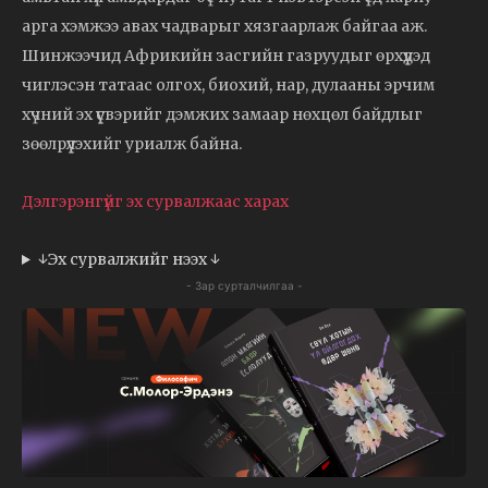
арга хэмжээ авах чадварыг хязгаарлаж байгаа аж.
Шинжээчид Африкийн засгийн газруудыг өрхүүдэд
чиглэсэн татаас олгох, биохий, нар, дулааны эрчим
хүчний эх үүсвэрийг дэмжих замаар нөхцөл байдлыг
зөөлрүүлэхийг уриалж байна.
Дэлгэрэнгүйг эх сурвалжаас харах
↓Эх сурвалжийг нээх ↓
- Зар сурталчилгаа -