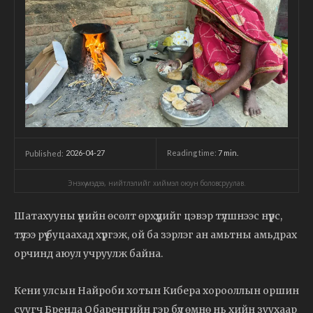
2026-04-27
Reading time:
7
min.
Published:
Энэхүү мэдээ, нийтлэлийг хиймэл оюун боловсруулав.
Шатахууны үнийн өсөлт өрхүүдийг цэвэр түлшнээс нүүрс,
түлээ рүү буцаахад хүргэж, ой ба зэрлэг ан амьтны амьдрах
орчинд аюул учруулж байна.
Кени улсын Найроби хотын Кибера хорооллын оршин
суугч Бренда Обаренгийн гэр бүл өмнө нь хийн зуухаар