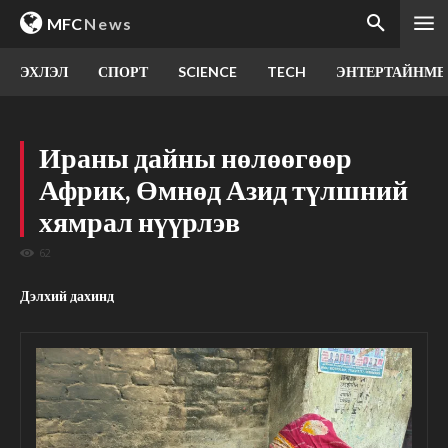
MFC
News
ЭХЛЭЛ
СПОРТ
SCIENCE
TECH
ЭНТЕРТАЙНМЕ
Ираны дайны нөлөөгөөр
Африк, Өмнөд Азид түлшний
хямрал нүүрлэв
62
Дэлхий дахинд