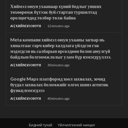
Хиймэл оюун ухаанаар хүний бодлыг унших
төхөөрөмж бүтээж буй стартап туршилтад
оролцогчдод төлбөр төлж байна
AI | ХИЙМЭЛ ОЮУН
12 minutes ago
Meta компани хиймэл оюун ухааны загвар нь
хяналтаас гарч кибер халдлага үйлдсэн гэж
мэдэгдсэн нь салбарын өрсөлдөөн болон аюулгүй
байдлын болгоомжлолыг улам бүр нэмэгдүүллээ.
AI | ХИЙМЭЛ ОЮУН
30 minutes ago
Google Maps платформд хоол захиалах, зочид
буудал захиалах боломжийг олгох шинэ агентик
функц нэмэгдлээ
AI | ХИЙМЭЛ ОЮУН
40 minutes ago
Бидний тухай
Үйлчилгээний нөхцөл