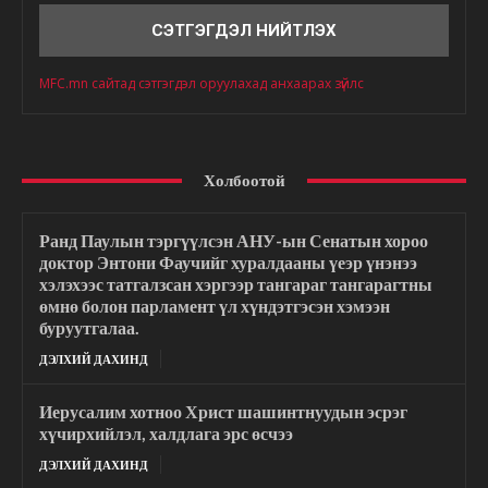
MFC.mn сайтад сэтгэгдэл оруулахад анхаарах зүйлс
Холбоотой
Ранд Паулын тэргүүлсэн АНУ-ын Сенатын хороо
доктор Энтони Фаучийг хуралдааны үеэр үнэнээ
хэлэхээс татгалзсан хэргээр тангараг тангарагтны
өмнө болон парламент үл хүндэтгэсэн хэмээн
буруутгалаа.
ДЭЛХИЙ ДАХИНД
Иерусалим хотноо Христ шашинтнуудын эсрэг
хүчирхийлэл, халдлага эрс өсчээ
ДЭЛХИЙ ДАХИНД