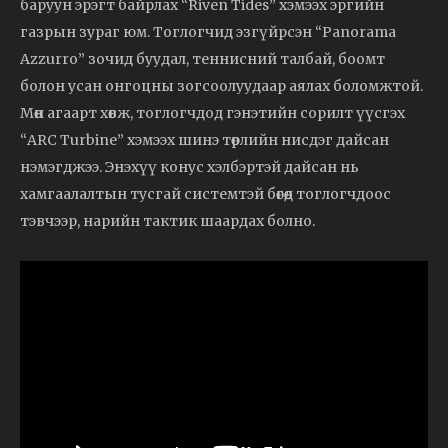
баруун эрэгт байрлах “Riven Tides” хэмээх эргийн
газрын зураг юм. Тоглогчид эзгүйрсэн “Panorama
Azzurro” зочид буудал, теннисний талбай, боомт
болон усан онгоцны зогсоолуудаар аялах боломжтой.
Мөн агаарт хөвж, тоглогчдод гэнэтийн сорилт үүсгэх
“ARC Turbine” хэмээх шинэ төрлийн нисдэг дайсан
нэмэгджээ. Энэхүү конус хэлбэртэй дайсан нь
хамгаалалтын тусгай системтэй бөгөөд тоглогчдоос
тэвчээр, нарийн тактик шаардах болно.