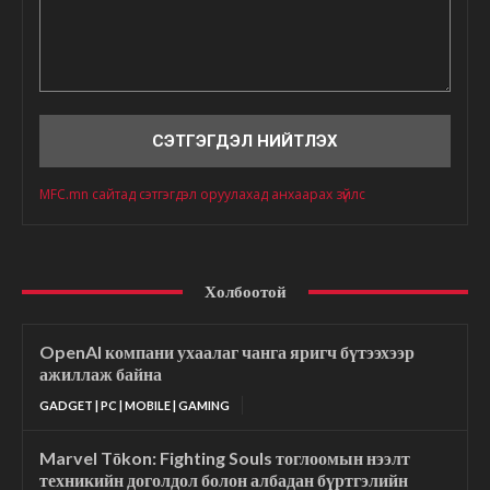
Сэтгэгдэл
MFC.mn сайтад сэтгэгдэл оруулахад анхаарах зүйлс
Холбоотой
OpenAI компани ухаалаг чанга яригч бүтээхээр
ажиллаж байна
GADGET | PC | MOBILE | GAMING
Marvel Tōkon: Fighting Souls тоглоомын нээлт
техникийн доголдол болон албадан бүртгэлийн