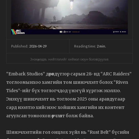
2026-04-29
Reading time:
2
min.
Published:
Энэхүү мэдээ, нийтлэлийг хиймэл оюун боловсруулав.
“Embark Studios” дөрөвдүгээр сарын 28-нд “ARC Raiders”
тоглоомынхоо хамгийн том шинэчлэлт болох “Riven
Tides”-ийг бүх тоглогчдод үнэгүй хүргэж эхэллээ.
Энэхүү шинэчлэлт нь тоглоом 2025 оны аравдугаар
сард нээлтээ хийснээс хойших хамгийн их контент
агуулсан томоохон өөрчлөлт болж байна.
Шинэчлэлтийн гол онцлох зүйл нь “Rust Belt” бүсийн