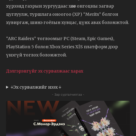
хүрээнд газрын зургуудаас хөлөг онгоцны загвар
цуглуулж, туршлага оноогоо (XP) “Merits” болгон
хувиргаж, шинэ гоёлын хувцас, цүнх авах боломжтой.
“ARC Raiders” тоглоомыг PC (Steam, Epic Games),
PlayStation 5 болон Xbox Series X|S платформ дээр
үнэгүй тоглох боломжтой.
Дэлгэрэнгүйг эх сурвалжаас харах
↓Эх сурвалжийг нээх ↓
- Зар сурталчилгаа -