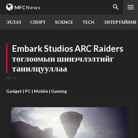
MFC
News
ЭХЛЭЛ
СПОРТ
SCIENCE
TECH
ЭНТЕРТАЙНМЕ
Embark Studios ARC Raiders
тоглоомын шинэчлэлтийг
танилцууллаа
79
Gadget | PC | Mobile | Gaming