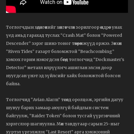
Тоглогчдын хөдөлгөөнийг хөнгөвчлөх зорилгоор өндрөөс унах
үед амьд гарахад туслах “Crash Mat” болон “Powered
Descender” зэрэг шинэ тоног төхөөрөмжүүд оржээ. Зөвхөн
“Riven Tides” газарт боломжтой “Beachcombing”
хэмээх горим нэмэгдсэн бөгөөд тоглогчид “Dockmaster’s
Detector” металл илрүүлэгч ашиглан элсэн доор
нуугдсан үнэт эд зүйлсийг хайх боломжтой болсон
байна.
Тоглогчид “Avian Alarm” төсөлд оролцож, эргийн дагуу
шувуу барих замаар аюулгүй байдлын систем
байгуулж, “Raider Token” болон тусгай үүргэвчний
хэрэгслээр шагнуулна. Мөн тавдугаар сарын 25-ныг
хүртэл үргэлжлэх “Last Resort” арга хэмжээний