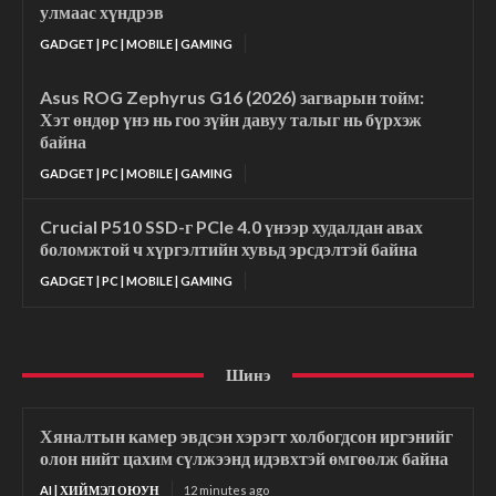
улмаас хүндрэв
GADGET | PC | MOBILE | GAMING
Asus ROG Zephyrus G16 (2026) загварын тойм:
Хэт өндөр үнэ нь гоо зүйн давуу талыг нь бүрхэж
байна
GADGET | PC | MOBILE | GAMING
Crucial P510 SSD-г PCIe 4.0 үнээр худалдан авах
боломжтой ч хүргэлтийн хувьд эрсдэлтэй байна
GADGET | PC | MOBILE | GAMING
Шинэ
Хяналтын камер эвдсэн хэрэгт холбогдсон иргэнийг
олон нийт цахим сүлжээнд идэвхтэй өмгөөлж байна
AI | ХИЙМЭЛ ОЮУН
12 minutes ago