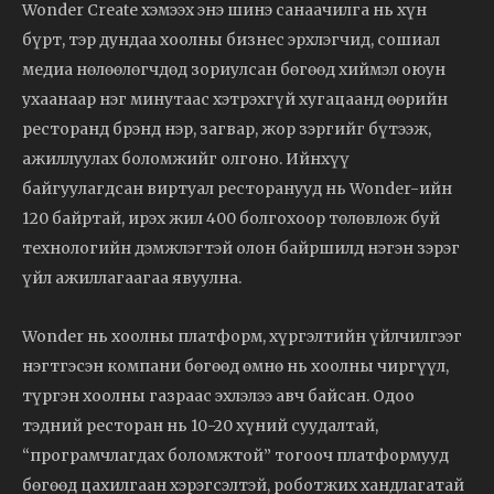
Wonder Create хэмээх энэ шинэ санаачилга нь хүн
бүрт, тэр дундаа хоолны бизнес эрхлэгчид, сошиал
медиа нөлөөлөгчдөд зориулсан бөгөөд хиймэл оюун
ухаанаар нэг минутаас хэтрэхгүй хугацаанд өөрийн
ресторанд брэнд нэр, загвар, жор зэргийг бүтээж,
ажиллуулах боломжийг олгоно. Ийнхүү
байгуулагдсан виртуал ресторанууд нь Wonder-ийн
120 байртай, ирэх жил 400 болгохоор төлөвлөж буй
технологийн дэмжлэгтэй олон байршилд нэгэн зэрэг
үйл ажиллагаагаа явуулна.
Wonder нь хоолны платформ, хүргэлтийн үйлчилгээг
нэгтгэсэн компани бөгөөд өмнө нь хоолны чиргүүл,
түргэн хоолны газраас эхлэлээ авч байсан. Одоо
тэдний ресторан нь 10-20 хүний суудалтай,
“програмчлагдах боломжтой” тогооч платформууд
бөгөөд цахилгаан хэрэгсэлтэй, роботжих хандлагатай