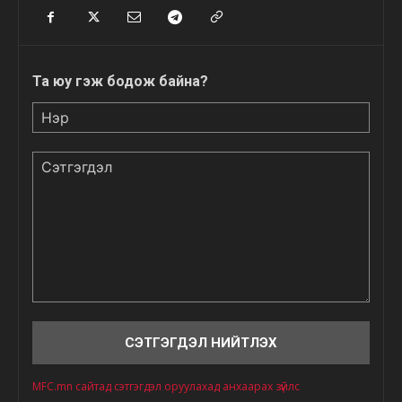
Та юу гэж бодож байна?
Нэр
Сэтгэгдэл
MFC.mn сайтад сэтгэгдэл оруулахад анхаарах зүйлс