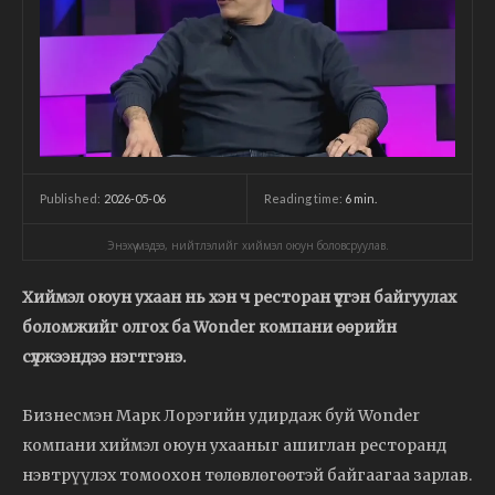
2026-05-06
Reading time:
6
min.
Published:
Энэхүү мэдээ, нийтлэлийг хиймэл оюун боловсруулав.
Хиймэл оюун ухаан нь хэн ч ресторан үүсгэн байгуулах
боломжийг олгох ба Wonder компани өөрийн
сүлжээндээ нэгтгэнэ.
Бизнесмэн Марк Лорэгийн удирдаж буй Wonder
компани хиймэл оюун ухааныг ашиглан ресторанд
нэвтрүүлэх томоохон төлөвлөгөөтэй байгаагаа зарлав.