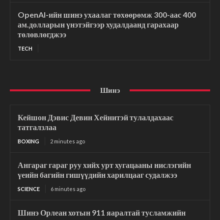
OpenAI-ийн шинэ ухаалаг төхөөрөмж 300-аас 400
ам.долларын үнэтэйгээр худалдаанд гарахаар
төлөвлөгджээ
TECH
Шинэ
Кейшон Дэвис Девин Хейнитэй тулалдахаас
татгалзлаа
BOXING
2 minutes ago
Ангараг гараг руу хийх урт хугацааны нислэгийн
үеийн багийн гишүүдийн харилцааг судалжээ
SCIENCE
6 minutes ago
Шинэ Орлеан хотын 911 яаралтай тусламжийн