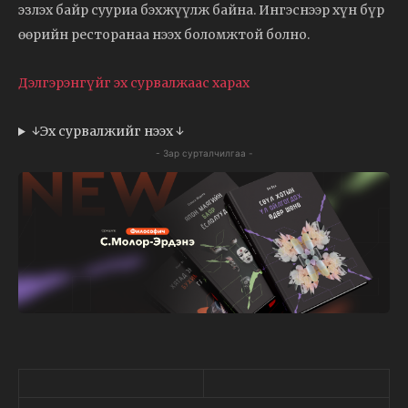
эзлэх байр сууриа бэхжүүлж байна. Ингэснээр хүн бүр
өөрийн ресторанаа нээх боломжтой болно.
Дэлгэрэнгүйг эх сурвалжаас харах
↓Эх сурвалжийг нээх ↓
- Зар сурталчилгаа -