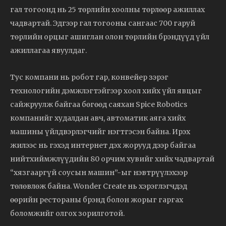
гал тогоонд нь 25 төрлийн хоолны төрлөөр ажиллах
чадвартай. Эдгээр гал тогооны сангаас 700 гаруй
төрлийн орцыг ашиглан олон төрлийн брэндүүд үйл
ажиллагаа явуулдаг.
Тус компани нь робот гар, конвейер зэрэг
технологийн дэмжлэгтэйгээр хоол хийх үйл явцыг
сайжруулж байгаа бөгөөд саяхан Spice Robotics
компанийг худалдан авч, автоматик аяга хийх
машины үйлдвэрлэгчийг нэгтгэсэн байна. Ирэх
жилээс нь гэхэд интернет дэх жорууд дээр байгаа
нийтхиймжлүүдийн 80 орчим хувийг хийх чадвартай
“хязгааргүй соусын машин”-ыг нэвтрүүлэхээр
төлөвлөж байна. Wonder Create нь хэрэглэгчдэд
өөрийн рестораны брэнд болон жорыг гаргах
боломжийг олгох зорилготой.