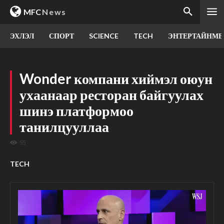
MFC
News
ЭХЛЭЛ
СПОРТ
SCIENCE
TECH
ЭНТЕРТАЙНМЕ
Wonder компани хиймэл оюун
ухаанаар ресторан байгуулах
шинэ платформоо
танилцууллаа
55
TECH