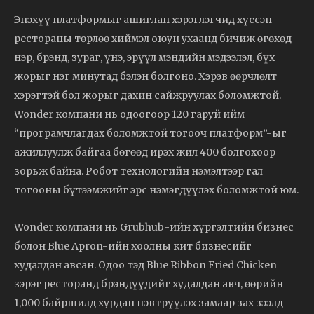
Энэхүү платформыг ашиглан хэрэглэгчид хүссэн
рестораны төрлөө хиймэл оюун ухаанд бичиж өгөхөд
нэр, брэнд, зураг, үнэ, эрүүл мэндийн мэдээлэл, бүх
жорыг нэг минутад бэлэн болгоно. Хэрэв өөрчлөлт
хэрэгтэй бол жорыг дахин сайжруулах боломжтой.
Wonder компани нь одоогоор 120 гаруй ийм
“програмчлагдах боломжтой тогооч платформ”-ыг
ажиллуулж байгаа бөгөөд ирэх жил 400 болгохоор
зорьж байна. Робот технологийн нэмэлтээр гал
тогооны бүтээмжийг эрс нэмэгдүүлэх боломжтой юм.
Wonder компани нь Grubhub-ийн хүргэлтийн бизнес
болон Blue Apron-ийн хоолны кит бизнесийг
худалдан авсан. Одоо тэд Blue Ribbon Fried Chicken
зэрэг ресторанд брэндүүдийг худалдан авч, өөрийн
1,000 байршилд хурдан нэвтрүүлэх замаар зах зээлд