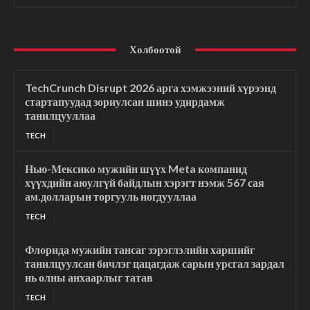
Холбоотой
TechCrunch Disrupt 2026 арга хэмжээний хүрээнд
стартапуудад зориулсан шинэ удирдамж
танилцууллаа
TECH
Нью-Мексико мужийн шүүх Meta компанид
хүүхдийн аюулгүй байдлын хэрэгт нэмж 567 сая
ам.долларын торгууль ногдууллаа
TECH
Флорида мужийн тансаг зэрэглэлийн харшийг
танилцуулсан бичлэг цацагдаж сарын урсгал зардал
нь олны анхаарлыг татав
TECH