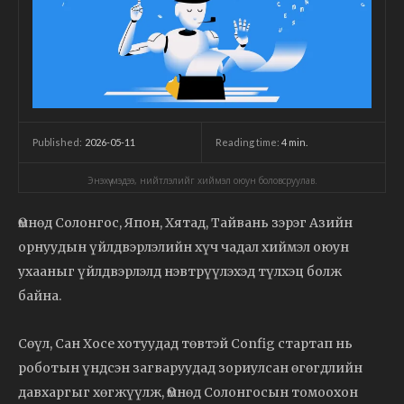
2026-05-11
Reading time:
4
min.
Published:
Энэхүү мэдээ, нийтлэлийг хиймэл оюун боловсруулав.
Өмнөд Солонгос, Япон, Хятад, Тайвань зэрэг Азийн
орнуудын үйлдвэрлэлийн хүч чадал хиймэл оюун
ухааныг үйлдвэрлэлд нэвтрүүлэхэд түлхэц болж
байна.
Сөүл, Сан Хосе хотуудад төвтэй Config стартап нь
роботын үндсэн загваруудад зориулсан өгөгдлийн
давхаргыг хөгжүүлж, Өмнөд Солонгосын томоохон