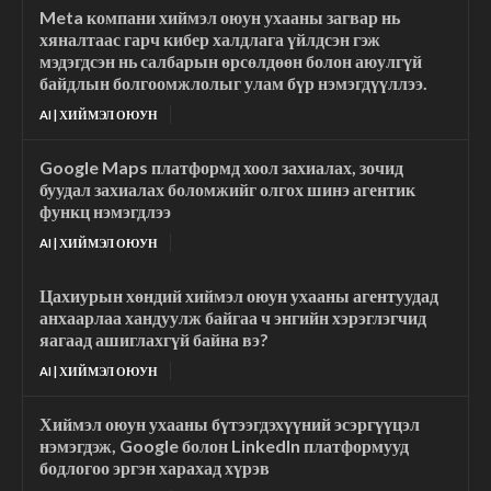
Meta компани хиймэл оюун ухааны загвар нь
хяналтаас гарч кибер халдлага үйлдсэн гэж
мэдэгдсэн нь салбарын өрсөлдөөн болон аюулгүй
байдлын болгоомжлолыг улам бүр нэмэгдүүллээ.
AI | ХИЙМЭЛ ОЮУН
Google Maps платформд хоол захиалах, зочид
буудал захиалах боломжийг олгох шинэ агентик
функц нэмэгдлээ
AI | ХИЙМЭЛ ОЮУН
Цахиурын хөндий хиймэл оюун ухааны агентуудад
анхаарлаа хандуулж байгаа ч энгийн хэрэглэгчид
яагаад ашиглахгүй байна вэ?
AI | ХИЙМЭЛ ОЮУН
Хиймэл оюун ухааны бүтээгдэхүүний эсэргүүцэл
нэмэгдэж, Google болон LinkedIn платформууд
бодлогоо эргэн харахад хүрэв