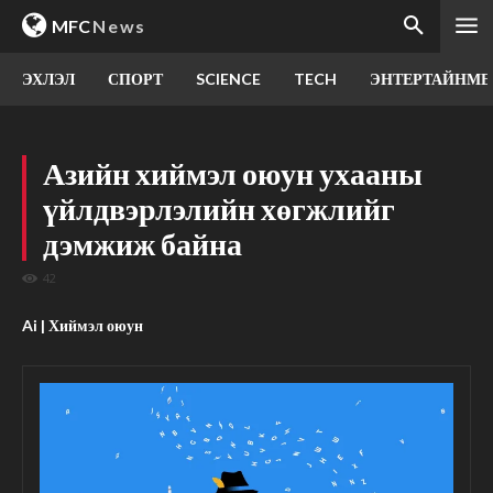
MFC
News
ЭХЛЭЛ
СПОРТ
SCIENCE
TECH
ЭНТЕРТАЙНМЕ
Азийн хиймэл оюун ухааны
үйлдвэрлэлийн хөгжлийг
дэмжиж байна
42
Ai | Хиймэл оюун