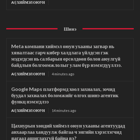
AI | ХИЙМЭЛ ОЮУН
Шинэ
Meta компани хиймэл оюун ухааны загвар нь
хяналтаас гарч кибер халдлага үйлдсэн гэж
мэдэгдсэн нь салбарын өрсөлдөөн болон аюулгүй
байдлын болгоомжлолыг улам бүр нэмэгдүүллээ.
AI | ХИЙМЭЛ ОЮУН
4 minutes ago
Google Maps платформд хоол захиалах, зочид
буудал захиалах боломжийг олгох шинэ агентик
функц нэмэгдлээ
AI | ХИЙМЭЛ ОЮУН
14 minutes ago
Цахиурын хөндий хиймэл оюун ухааны агентуудад
анхаарлаа хандуулж байгаа ч энгийн хэрэглэгчид
яагаад ашиглахгүй байна вэ?