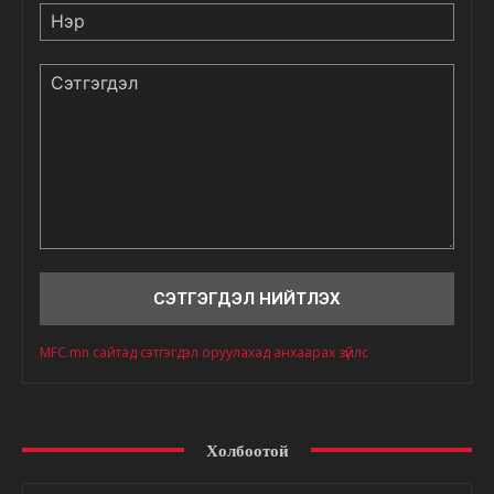
Нэр
Сэтгэгдэл
MFC.mn сайтад сэтгэгдэл оруулахад анхаарах зүйлс
Холбоотой