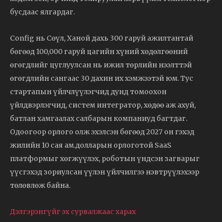
бусдаас ялгардаг.
Config нь Сөүл, Ханой дахь 300 гаруй ажилтантай
бөгөөд 100,000 гаруй цагийн хүний хөдөлгөөний
өгөгдлийг цуглуулсан нь ижил төрлийн нээлттэй
өгөгдлийн сангаас 30 дахин их хэмжээтэй юм. Тус
стартапын үйлчлүүлэгчид дунд томоохон
үйлдвэрлэгчид, систем интегратор, хөдөө аж ахуй,
батлан хамгаалах салбарын компаниуд багтдаг.
Одоогоор орлого олж эхэлсэн бөгөөд 2027 он гэхэд
жилийн 10 сая ам.долларын орлоготой SaaS
платформыг хөгжүүлэх, роботын үндсэн загварыг
үүсгэхэд зориулсан үүлэн үйлчилгээ нэвтрүүлэхээр
төлөвлөж байна.
Дэлгэрэнгүйг эх сурвалжаас харах