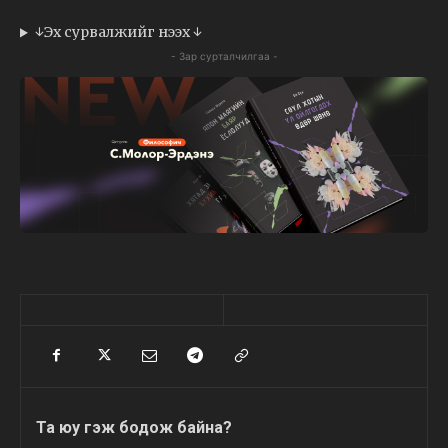
↓Эх сурвалжийг нээх ↓
- Зар сурталчилгаа -
Та юу гэж бодож байна?