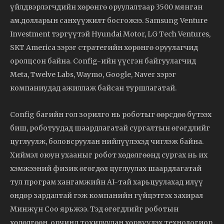
үйлдвэрлэгчдийн хөрөнгө оруулалтаар 3500 мянган
ам.долларын санхүүжилт босгожээ. Samsung Venture
Investment тэргүүтэй Hyundai Motor, LG Tech Ventures,
SKT America зэрэг стратегийн хөрөнгө оруулагчид
оролцсон байна. Config-ийн үүсгэн байгуулагчид
Meta, Twelve Labs, Waymo, Google, Naver зэрэг
компаниудад ажиллаж байсан туршлагатай.
Config багийн гол зорилго нь роботыг өөрсдөө бүтээх
биш, роботуудад шаардлагатай сургалтын өгөгдлийг
цуглуулж, боловсруулан нийлүүлэхэд чиглэж байна.
Хиймэл оюун ухааныг робот хөдөлгөөнд сургах нь их
хэмжээний физик өгөгдөл цуглуулах шаардлагатай
тул програм хангамжийн AI-тай харьцуулахад илүү
өндөр зардалтай гэж компанийн гүйцэтгэх захирал
Минжүн Соо ярьжээ. Тэд өгөгдлийг роботын
хөдөлгөөн, орчинд тохируулан хөрвүүлэх технологиор