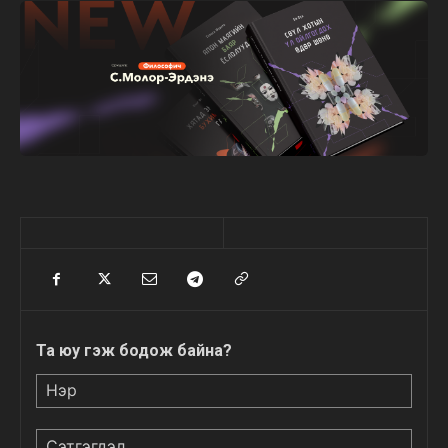
Та юу гэж бодож байна?
Нэр