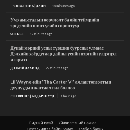
ГЕОПОЛИТИК | ДАЙН
15 minutes ago
Уур амьсгалын өөрчлөлт ба ойн түймрийн
эрсдэлийн шинэ үеийн сорилтууд
SCIENCE
17 minutes ago
Дунай мөрний усны түвшин буурсны улмаас
Дэлхийн хоёрдугаар дайны үеийн цэргийн үлдэгдэл
илэрчээ
ДЭЛХИЙ ДАХИНД
22 minutes ago
Lil Wayne-ийн “Tha Carter VI” аялан тоглолтын
дуунуудын жагсаалт ил боллоо
CELEBRITIES | АЛДАРТНУУД
1 hour ago
Бидний тухай
Үйлчилгээний нөхцөл
Сурталчилгаа байршуулах
Холбоо барих