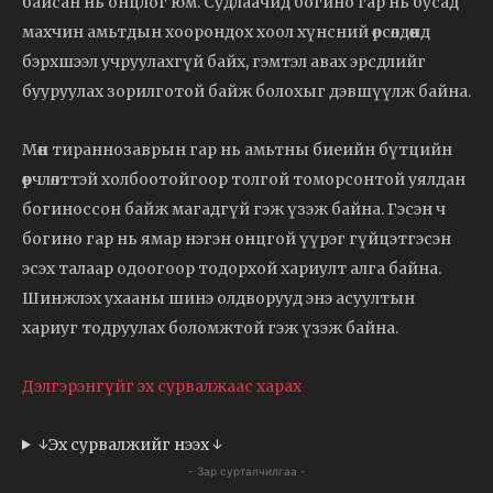
байсан нь онцлог юм. Судлаачид богино гар нь бусад
махчин амьтдын хоорондох хоол хүнсний өрсөлдөөнд
бэрхшээл учруулахгүй байх, гэмтэл авах эрсдлийг
бууруулах зорилготой байж болохыг дэвшүүлж байна.
Мөн тираннозаврын гар нь амьтны биеийн бүтцийн
өөрчлөлттэй холбоотойгоор толгой томорсонтой уялдан
богиноссон байж магадгүй гэж үзэж байна. Гэсэн ч
богино гар нь ямар нэгэн онцгой үүрэг гүйцэтгэсэн
эсэх талаар одоогоор тодорхой хариулт алга байна.
Шинжлэх ухааны шинэ олдворууд энэ асуултын
хариуг тодруулах боломжтой гэж үзэж байна.
Дэлгэрэнгүйг эх сурвалжаас харах
↓Эх сурвалжийг нээх ↓
- Зар сурталчилгаа -