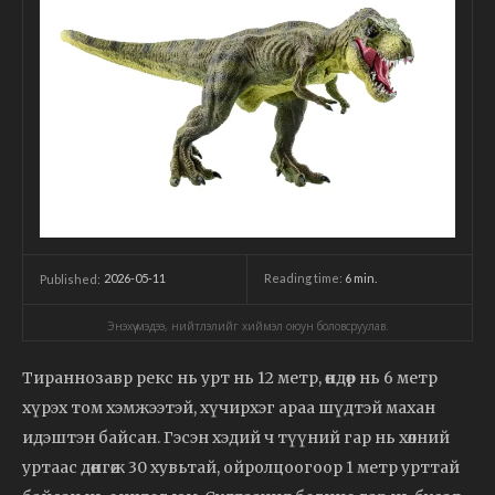
2026-05-11
Reading time:
6
min.
Published:
Энэхүү мэдээ, нийтлэлийг хиймэл оюун боловсруулав.
Тираннозавр рекс нь урт нь 12 метр, өндөр нь 6 метр
хүрэх том хэмжээтэй, хүчирхэг араа шүдтэй махан
идэштэн байсан. Гэсэн хэдий ч түүний гар нь хөлний
уртаас дөнгөж 30 хувьтай, ойролцоогоор 1 метр урттай