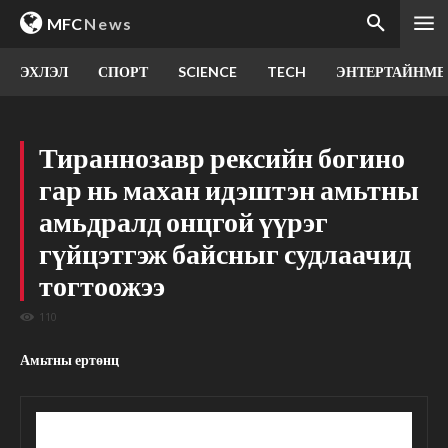
MFC
News
ЭХЛЭЛ
СПОРТ
SCIENCE
TECH
ЭНТЕРТАЙНМЕ
Тираннозавр рексийн богино
гар нь махан идэштэн амьтны
амьдралд онцгой үүрэг
гүйцэтгэж байсныг судлаачид
тогтоожээ
110
Амьтны ертөнц