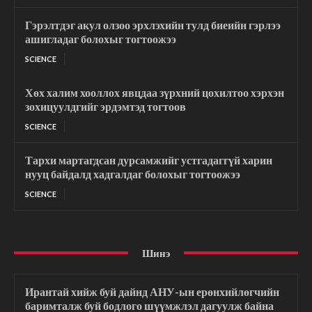
Гэрэлтдэг акул олзоо эрхлэхийн тулд биеийн гэрлээ
ашигладаг болохыг тогтоожээ
SCIENCE
Хөх халим хооллох явцдаа зүрхний цохилтоо хэрхэн
зохицуулдгийг эрдэмтэд тогтоов
SCIENCE
Тархи мартагдсан дурсамжийг устгадаггүй харин
нууц байдалд хадгалдаг болохыг тогтоожээ
SCIENCE
Шинэ
Ирантай хийж буй дайнд АНУ-ын ерөнхийлөгчийн
баримталж буй бодлого шүүмжлэл дагуулж байна