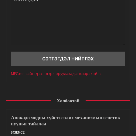
Сэтгэгдэл
MFC.mn сайтад сэтгэгдэл оруулахад анхаарах зүйлс
Холбоотой
Авокадо модны хүйсээ солих механизмын генетик
нууцыг тайллаа
SCIENCE