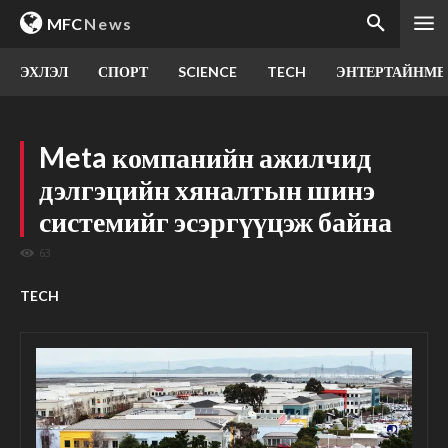
MFC
News
ЭХЛЭЛ
СПОРТ
SCIENCE
TECH
ЭНТЕРТАЙНМЕ
Meta компанийн ажилчид
дэлгэцийн хяналтын шинэ
системийг эсэргүүцэж байна
63
TECH