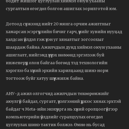
бодит жишээг цуглуулан хиймэл оюун ухааны
сургалтын өгөгдөл болгон ашиглах зорилготой юм.
Дотоод сүлжээнд нийт 20 мянга орчим ажилтныг
хамарсан эсэргүүцлийн бичиг гарч, үүнийг хувийн нууцад
халдсан үйлдэл гэж үзэн уг хяналтыг зогсоохыг
шаардаж байна. Ажилчдын дунд хиймэл оюун ухааны
ашиглалт, нийгэмд үзүүлэх нөлөөнд эргэлзэж буй
инженерүүд олон байгаа бөгөөд тэд технологийн
хэрэглээ ба хүний эрхийн харилцаанд шинэ норм
тогтоож буйг хатуу шүүмжилж байна.
АНУ-д ажил олгогчид ажилчдын төхөөрөмжийг
аюулгүй байдал, сургалт, үнэлгээний үүднээс хянах эрхтэй
байдаг ч Meta-ийн энэхүү арга нь хүний оролцоогүйгээр
компьютерийн үйлдлийг суралцуулах өгөгдөл
цуглуулах шинэ тактик болжээ. Өмнө нь бусад