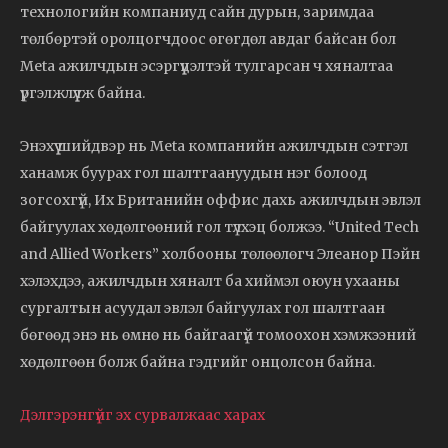
технологийн компаниуд сайн дурын, заримдаа
төлбөртэй оролцогчдоос өгөгдөл авдаг байсан бол
Meta ажилчдын эсэргүүцэлтэй тулгарсан ч хяналтаа
үргэлжлүүлж байна.
Энэхүү шийдвэр нь Meta компанийн ажилчдын сэтгэл
ханамж буурах гол шалтгаануудын нэг болоод
зогсохгүй, Их Британийн оффис дахь ажилчдын эвлэл
байгуулах хөдөлгөөний гол түлхэц болжээ. “United Tech
and Allied Workers” холбооны төлөөлөгч Элеанор Пэйн
хэлэхдээ, ажилчдын хяналт ба хиймэл оюун ухааны
сургалтын асуудал эвлэл байгуулах гол шалтгаан
бөгөөд энэ нь өмнө нь байгаагүй томоохон хэмжээний
хөдөлгөөн болж байна гэдгийг онцолсон байна.
Дэлгэрэнгүйг эх сурвалжаас харах