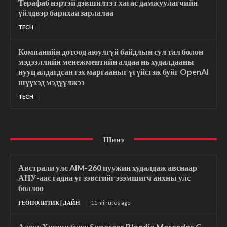
Терафаб нэртэй дэвшилтэт хагас дамжуулагчийн
үйлдвэр барихаа зарлалаа
TECH
Компанийн дотоод аюулгүй байдлын сул тал болон
мэдээллийн менежментийн алдаа нь худалдааны
нууц алдагдсан гэх маргааныг үгүйсгэж буйг OpenAI
шүүхэд мэдүүлжээ
TECH
Шинэ
Австрали улс AIM-260 пуужин худалдаж авснаар
АНУ-аас гадна уг зэвсгийг эзэмшигч анхны улс
боллоо
ГЕОПОЛИТИК | ДАЙН
11 minutes ago
Алекс Хирши буюу Supercar Blondie Mercedes G-