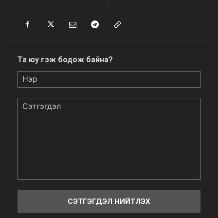
Та юу гэж бодож байна?
Нэр
Сэтгэгдэл