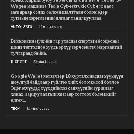
Wagen машинээ Tesla Cybertruck Cyberbeast
загвараар солих болсон шалтгаан болон өдөр
тутмын хэрэглээний ялгааг танилцууллаа
AUTO | АВТО
15 minutes ago
Висконсин мужийн гар утасны спортын бооцооны
шинэ тогтолцоо хууль эрхүү зөрчсөн гэх маргаантай
тулгараад байна.
И-СПОРТ
25 minutes ago
Google Wallet хэтэвчээр 18 хүртэлх насны хүүхдүүд
аюулгүй байдлаар гүйлгээ хийх боломжтой боллоо
Эцэг эхчүүдэд хүүхдийнхээ санхүүгийн зуршлыг
хянах, зарцуулалтын хязгаар тогтоох боломжийг
олгох...
TECH
31 minutes ago