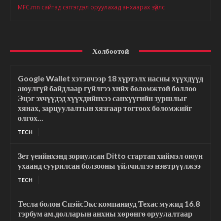
MFC.mn сайтад сэтгэгдэл оруулахад анхаарах зүйлс
Холбоотой
Google Wallet хэтэвчээр 18 хүртэлх насны хүүхдүүд
аюулгүй байдлаар гүйлгээ хийх боломжтой боллоо
Эцэг эхчүүдэд хүүхдийнхээ санхүүгийн зуршлыг
хянах, зарцуулалтын хязгаар тогтоох боломжийг
олгох...
TECH
Зет үеийнхэнд зориулсан Ditto стартап хиймэл оюун
ухаанд суурилсан болзооны үйлчилгээ нэвтрүүлжээ
TECH
Тесла болон СпэйсЭкс компаниуд Техас мужид 16.8
тэрбум ам.долларын анхны хөрөнгө оруулалтаар