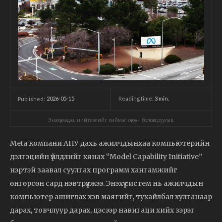
2026-05-15
Reading time:
3
min.
Published:
Энэхүү мэдээ, нийтлэлийг хиймэл оюун боловсруулав.
Meta компани АНУ дахь ажилчдынхаа компьютерийн
дэлгэцийн үйлдлийг хянах “Model Capability Initiative”
нэртэй заавал суулгах программ хангамжийг
өнгөрсөн сард нэвтрүүлжээ. Энэхүү систем нь ажилчдын
компьютер ашиглах хэв маягийг, тухайлбал хулганаар
дарах, товчлуур дарах, цэсээр навигаци хийх зэрэг