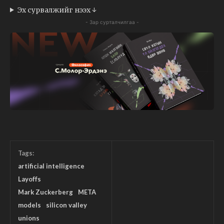
Эх сурвалжийг нээх ↓
- Зар сурталчилгаа -
Tags:
artificial intelligence
Layoffs
Mark Zuckerberg
META
models
silicon valley
unions