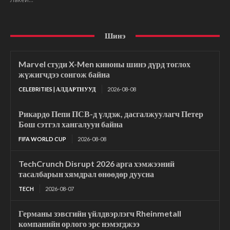
Шинэ
Marvel студи X-Men киноны шинэ дүрд тоглох
жүжигчдээ сонгож байна
CELEBRITIES | АЛДАРТНУУД
2026-08-08
Рикардо Пепи ПСВ-д үлдэж, дасгалжуулагч Петер
Бош сэтгэл хангалуун байна
FIFA WORLD CUP
2026-08-08
TechCrunch Disrupt 2026 арга хэмжээний
тасалбарын хямдрал өнөөдөр дуусна
TECH
2026-08-07
Германы зэвсгийн үйлдвэрлэгч Rheinmetall
компанийн орлого эрс нэмэгджээ