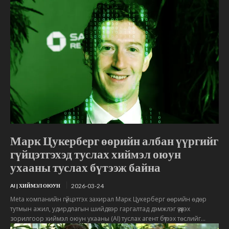
Марк Цукерберг өөрийн албан үүргийг
гүйцэтгэхэд туслах хиймэл оюун
ухааны туслах бүтээж байна
2026-03-24
AI | ХИЙМЭЛ ОЮУН
Meta компанийн гүйцэтгэх захирал Марк Цукерберг өөрийн өдөр
тутмын ажил, удирдлагын шийдвэр гаргалтад дэмжлэг үзүүлэх
зорилгоор хиймэл оюун ухааны (AI) туслах агент бүтээх төслийг...