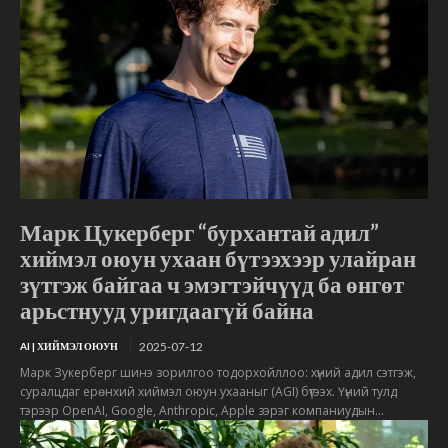
Марк Цукерберг “бурхантай адил”
хиймэл оюун ухаан бүтээхээр улайран
зүтгэж байгаа ч эмэгтэйчүүд ба өнгөт
арьстнууд уригдаагүй байна
2025-07-12
AI | ХИЙМЭЛ ОЮУН
Марк Зукерберг шинэ зорилгоо тодорхойллоо: хүний адил сэтгэж,
суралцдаг ерөнхий хиймэл оюун ухааныг (AGI) бүтээх. Үүний тулд
тэрээр OpenAI, Google, Anthropic, Apple зэрэг компаниудын...