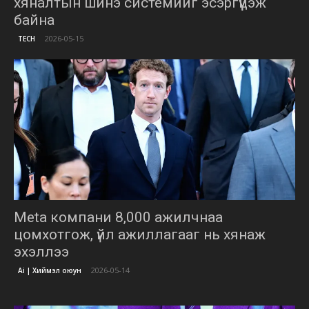
хяналтын шинэ системийг эсэргүүцэж
байна
2026-05-15
TECH
Meta компани 8,000 ажилчнаа
цомхотгож, үйл ажиллагааг нь хянаж
эхэллээ
2026-05-14
Ai | Хиймэл оюун