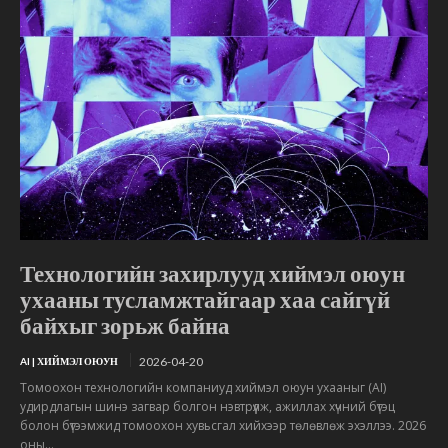
Технологийн захирлууд хиймэл оюун
ухааны тусламжтайгаар хаа сайгүй
байхыг зорьж байна
2026-04-20
AI | ХИЙМЭЛ ОЮУН
Томоохон технологийн компаниуд хиймэл оюун ухааныг (AI)
удирдлагын шинэ загвар болгон нэвтрүүлж, ажиллах хүчний бүтэц
болон бүтээмжид томоохон хувьсгал хийхээр төлөвлөж эхэллээ. 2026
оны...