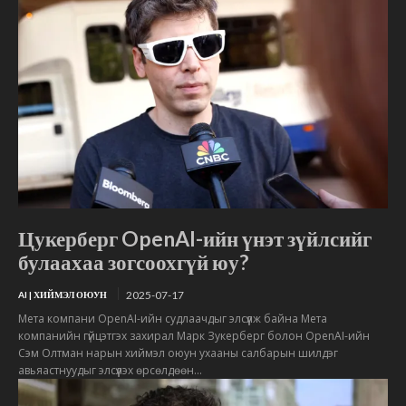
Цукерберг OpenAI-ийн үнэт зүйлсийг
булаахаа зогсоохгүй юу?
2025-07-17
AI | ХИЙМЭЛ ОЮУН
Мета компани OpenAI-ийн судлаачдыг элсүүлж байна Мета
компанийн гүйцэтгэх захирал Марк Зукерберг болон OpenAI-ийн
Сэм Олтман нарын хиймэл оюун ухааны салбарын шилдэг
авьяастнуудыг элсүүлэх өрсөлдөөн...