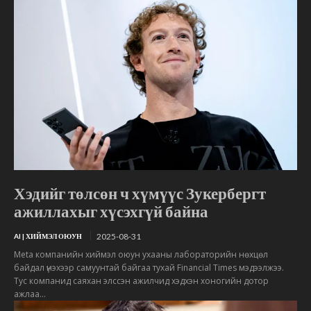
Хэдийг төлсөн ч хүмүүс Зукербергт
ажиллахыг хүсэхгүй байна
2025-08-31
AI | ХИЙМЭЛ ОЮУН
Meta компанийн хиймэл оюун ухааны лабораторийн нөхцөл
байдал үнэхээр самуунтай байгаа тухай Financial Times мэдээлжээ.
Тус компанид саяхан элссэн ажилчид хэдхэн хоногийн дотор
ажлаа...