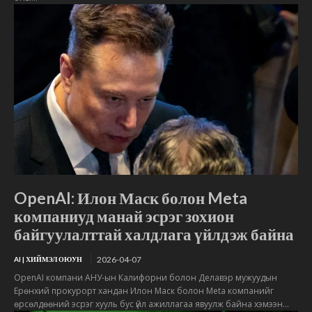
OpenAI: Илон Маск болон Meta
компаниуд манай эсрэг зохион
байгуулалттай халдлага үйлдэж байна
2026-04-07
AI | ХИЙМЭЛ ОЮУН
OpenAI компани АНУ-ын Калифорни болон Делавэр мужуудын
Ерөнхий прокурорт хандан Илон Маск болон Meta компанийг
өрсөлдөөний эсрэг хууль бус үйл ажиллагаа явуулж байна хэмээн...