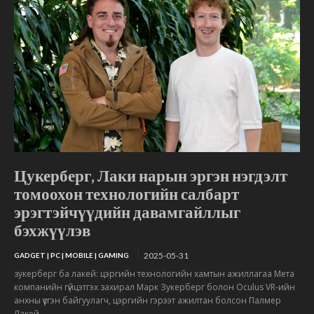
Цукерберг, Лаки нарын эргэн нэгдэлт
томоохон технологийн салбарт
эрэгтэйчүүдийн давамгайллыг
бэхжүүлэв
2025-05-31
GADGET | PC | MOBILE | GAMING
зукерберг ба лакей: цэргийн технологийн хамтын ажиллагаа Мета
компанийн гүйцэтгэх захирал Марк Зукерберг болон Oculus VR-ийн
анхны үүсгэн байгуулагч, цэргийн гэрээт ажилтан болсон Палмер
Лакей...