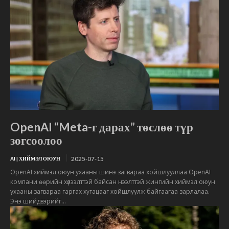
OpenAI “Meta-г дарах” төслөө түр
зогсоолоо
2025-07-15
AI | ХИЙМЭЛ ОЮУН
OpenAI хиймэл оюун ухааны шинэ загвараа хойшлууллаа OpenAI
компани өөрийн хүлээлттэй байсан нээлттэй жингийн хиймэл оюун
ухааны загвараа гаргах хугацааг хойшлуулж байгаагаа зарлалаа.
Энэ шийдвэрийг...