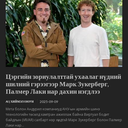
Цэргийн зориулалттай ухаалаг нүдний
шилний гэрээгээр Марк Зукерберг,
Палмер Лаки нар дахин нэгдлээ
2025-09-09
AI | ХИЙМЭЛ ОЮУН
Мета болон Андурил компаниуд АНУ-ын армийн шинэ
технологийн төсөлд хамтран ажиллаж байна Виртуал бодит
байдлын (VR/AR) салбарт нэр хүндтэй Марк Зукерберг болон Палмер
Лаки нар...