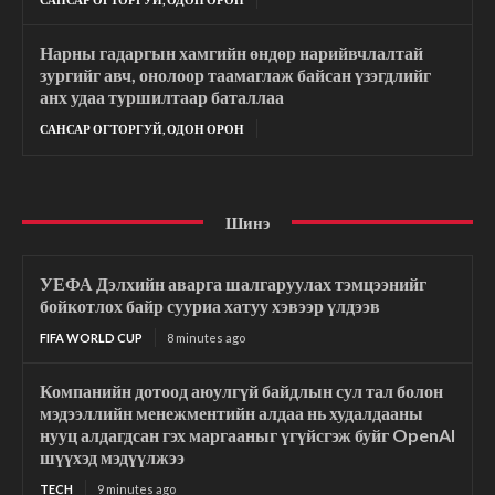
Нарны гадаргын хамгийн өндөр нарийвчлалтай
зургийг авч, онолоор таамаглаж байсан үзэгдлийг
анх удаа туршилтаар баталлаа
САНСАР ОГТОРГУЙ, ОДОН ОРОН
Шинэ
УЕФА Дэлхийн аварга шалгаруулах тэмцээнийг
бойкотлох байр сууриа хатуу хэвээр үлдээв
FIFA WORLD CUP
8 minutes ago
Компанийн дотоод аюулгүй байдлын сул тал болон
мэдээллийн менежментийн алдаа нь худалдааны
нууц алдагдсан гэх маргааныг үгүйсгэж буйг OpenAI
шүүхэд мэдүүлжээ
TECH
9 minutes ago