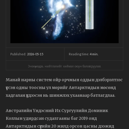
2026-05-15
Reading time:
4
min.
Published:
Энэхүү мэдээ, нийтлэлийг хиймэл оюун боловсруулав.
Манай нарны систем ойр орчмын оддын дэлбэрэлтээс
үүссэн одны тоосны ул мөрийг Антарктидын мөсөнд
хадгалан үлдээсэн нь шинжлэх ухаанаар батлагдлаа.
Австралийн Үндэсний Их Сургуулийн Доминик
Коллын удирдсан судалгааны баг 2019 онд
Антарктидын сүүлийн 20 жилд орсон цасны дээжид