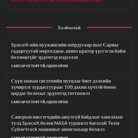
MFC.mn сайтад сэтгэгдэл оруулахад анхаарах зүйлс
Холбоотой
SpaceX-ийн пуужингийн хоёрдугаар шат Сарны
гадаргуутай мөргөлдөж, шинэ кратер үүсгэсэн байж
болзошгүйг эрдэмтэд мэдээлэв
САНСАР ОГТОРГУЙ, ОДОН ОРОН
Сүүн замын системийн нууцлаг биет дэлхийн
хүчирхэг хурдасгуураас 100 дахин хүчтэй бөөмс
цардаг болохыг эрдэмтэд тогтоожээ
САНСАР ОГТОРГУЙ, ОДОН ОРОН
Сансрын нисгэгчдийн аюулгүй байдлыг хангахын
тулд SpaceX болон NASA туршилт багатай Tesla
Cybertruck машиныг ашиглахаар болжээ
САНСАР ОГТОРГУЙ, ОДОН ОРОН