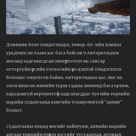
Доминик Колл тэмдэглэхдээ, төмөр-60-ийн хэмжээ
урьдчилсан таамгаас бага байсан ч Антарктидын
мөсөнд хадгалагдсан энэхүү изотоп нь сансар
огторгуйн үүлсийн геологийн үнэ цэнтэй тэмдэглэгээ
болохыг онцолсон байна. Антарктидын цас, мөс нь
олон мянган жилийн турш гадны нөлөөнд бага өртөж,
харьцангуй өөрчлөлтгүй хадгалагддаг тул ийм төрлийн
нарийн судалгаанд хамгийн тохиромжтой “архив”
болдог.
Судалгааны явцад мөсийг хайлуулж, химийн нарийн
аргаар төмрийн өчүүхэн хэсгийг тусгаарлан, атомын