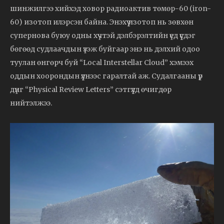
шинжилгээ хийхэд ховор радиоактив төмөр-60 (iron-
60) изотоп илэрсэн байна. Энэхүү изотоп нь зөвхөн
супернова буюу одны хүчтэй дэлбэрэлтийн үед үүсдэг
бөгөөд судлаачдын үзэж буйгаар энэ нь дэлхий одоо
туулан өнгөрч буй “Local Interstellar Cloud” хэмээх
оддын хоорондын үүлнээс гаралтай аж. Судалгааны үр
дүнг “Physical Review Letters” сэтгүүлд өчигдөр
нийтэлжээ.