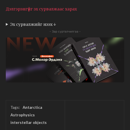
Дэлгэрэнгүйг эх сурвалжаас харах
Эх сурвалжийг нээх ↓
- Зар сурталчилгаа -
Tags:
Antarctica
Astrophysics
interstellar objects