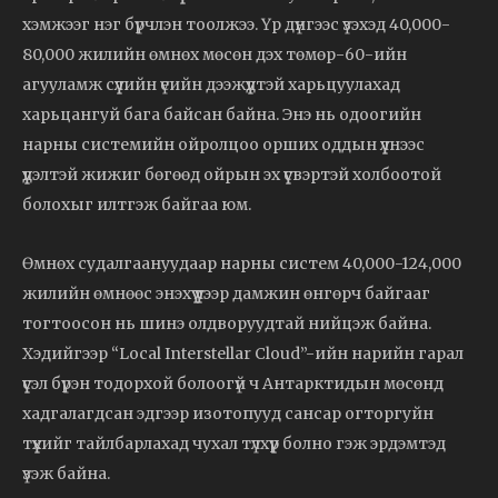
хэмжээг нэг бүрчлэн тоолжээ. Үр дүнгээс үзэхэд 40,000-
80,000 жилийн өмнөх мөсөн дэх төмөр-60-ийн
агууламж сүүлийн үеийн дээжүүдтэй харьцуулахад
харьцангуй бага байсан байна. Энэ нь одоогийн
нарны системийн ойролцоо орших оддын үүлнээс
үүдэлтэй жижиг бөгөөд ойрын эх үүсвэртэй холбоотой
болохыг илтгэж байгаа юм.
Өмнөх судалгаануудаар нарны систем 40,000-124,000
жилийн өмнөөс энэхүү үүлээр дамжин өнгөрч байгааг
тогтоосон нь шинэ олдворуудтай нийцэж байна.
Хэдийгээр “Local Interstellar Cloud”-ийн нарийн гарал
үүсэл бүрэн тодорхой болоогүй ч Антарктидын мөсөнд
хадгалагдсан эдгээр изотопууд сансар огторгуйн
түүхийг тайлбарлахад чухал түлхүүр болно гэж эрдэмтэд
үзэж байна.