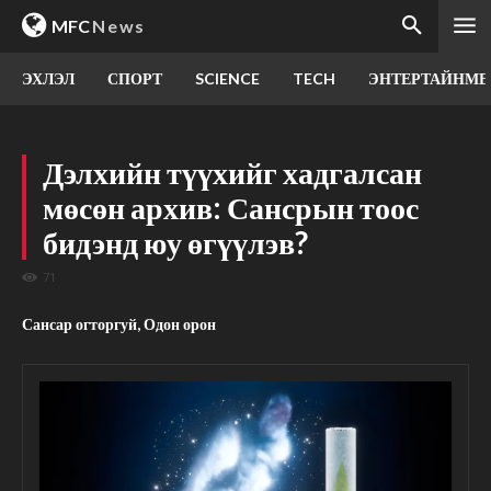
MFC
News
ЭХЛЭЛ
СПОРТ
SCIENCE
TECH
ЭНТЕРТАЙНМЕ
Дэлхийн түүхийг хадгалсан
мөсөн архив: Сансрын тоос
бидэнд юу өгүүлэв?
71
Сансар огторгуй, Одон орон