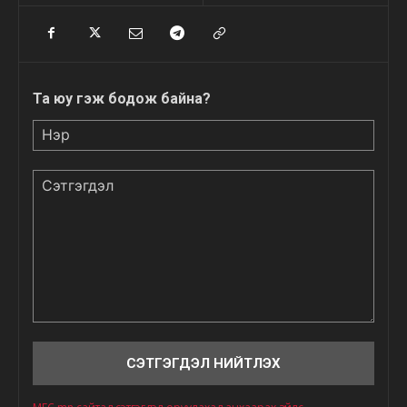
Та юу гэж бодож байна?
Нэр
Сэтгэгдэл