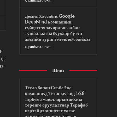
AI | ХИЙМЭЛ ОЮУН
Демис Хассабис Google
DeepMind компанийн
гүйцэтгэх захирлын албан
тушаалаасаа буухаар бүтэн
жилийн турш төлөвлөж байжээ
AI | ХИЙМЭЛ ОЮУН
эр
анд
PU-
Шинэ
Тесла болон СпэйсЭкс
компаниуд Техас мужид 16.8
тэрбум ам.долларын анхны
хөрөнгө оруулалтаар Терафаб
нэртэй дэвшилтэт хагас
дамжуулагчийн үйлдвэр