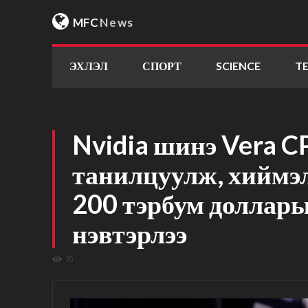
MFC
News
ЭХЛЭЛ
СПОРТ
SCIENCE
T
Nvidia шинэ Vera C
танилцуулж, хиймэ
200 тэрбум долларын
нэвтэрлээ
70