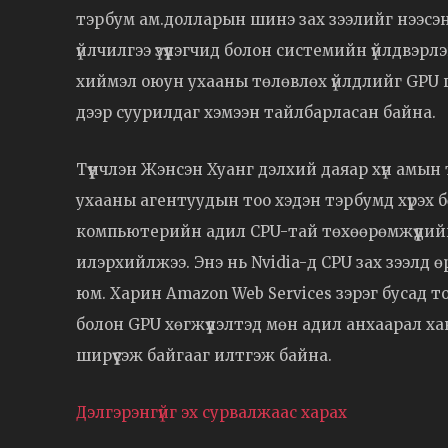
тэрбум ам.долларын шинэ зах зээлийг нээсэн
үйлчилгээ үзүүлэгчид болон системийн үйлдвэ
хиймэл оюун ухааны төлөвлөх үйлдлийг GPU г
дээр суурилдаг хэмээн тайлбарласан байна.
Түүнчлэн Жэнсэн Хуанг дэлхий даяар хүн амын
ухааны агентуудын тоо хэдэн тэрбумд хүрэх б
компьютерийн адил CPU-тай төхөөрөмжүүдийг
илэрхийлжээ. Энэ нь Nvidia-д CPU зах зээлд
юм. Харин Amazon Web Services зэрэг бусад 
болон GPU хөгжүүлэлтэд мөн адил анхаарал хан
ширүүсэж байгааг илтгэж байна.
Дэлгэрэнгүйг эх сурвалжаас харах