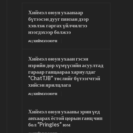
Хиймэл оюун ухаанаар
бүтээсэн дууг пянзан дээр
хэвлэж гаргах үйлчилгээ
нээгдэхээр болжээ
AI | ХИЙМЭЛ ОЮУН
Хиймэл оюун ухаан гэсэн
нэрийн дор хүмүүсийн асуултад
гараар ганцаараа хариулдаг
“ChatTJB” төслийг бүтээгчтэй
хийсэн ярилцлага
AI | ХИЙМЭЛ ОЮУН
Хиймэл оюун ухааны эрин үед
анхаарах ёстой цорын ганц чип
бол “Pringles” юм