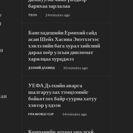
барихаа зарлалаа
р
24 minutes ago
TECH
U
Бангладешийн Ерөнхий сайд
асан Шейх Хасина Энэтхэгээс
хэвлэлийн бага хурал хийсний
ун
дараа хоёр улсын дипломат
харилцаа хурцджээ
30 minutes ago
ДЭЛХИЙ ДАХИНД
УЕФА Дэлхийн аварга
шалгаруулах тэмцээнийг
лам
бойкотлох байр сууриа хатуу
хэвээр үлдээв
34 minutes ago
FIFA WORLD CUP
Компанийн дотоод аюулгүй