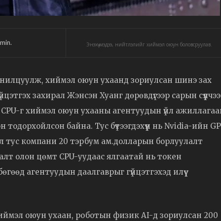
min.
Энэхүү мэдээ, нийтлэлийг хиймэл оюун боловсруулав.
 танилцуулж, хиймэл оюун ухаанд зориулсан шинэ зах
гүйцэтгэх захирал Жэнсэн Хуанг дөрөвдүгээр сарын сүүлчэ
a CPU-г хиймэл оюун ухааны агентуудын үйл ажиллага
 тодорхойлсон байна. Тус бүтээгдэхүүн нь Nvidia-ийн G
ил тус компани 20 тэрбум ам.долларын борлуулалт
лалт олон цөмт CPU-уудаас ялгаатай нь токен
өгөөд агентуудын даалгаврыг гүйцэтгэхэд илүү
иймэл оюун ухаан, роботын физик AI-д зориулсан 200