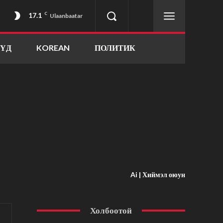
17.1
C
Ulaanbaatar
ҮҮД
KOREAN
ПОЛИТИК
Ai | Хиймэл оюун
Холбоотой