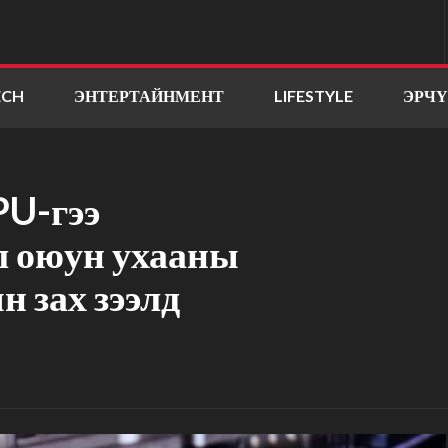
ECH
ЭНТЕРТАЙНМЕНТ
LIFESTYLE
ЭРЧ
PU-гээ
л оюун ухааны
 зах зээлд