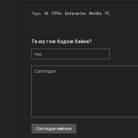
Tags:
AI
CPUs
Enterprise
Nvidia
TC
Та юу гэж бодож байна?
Нэр
Сэтгэгдэл