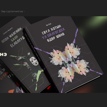
- Зар сурталчилгаа -