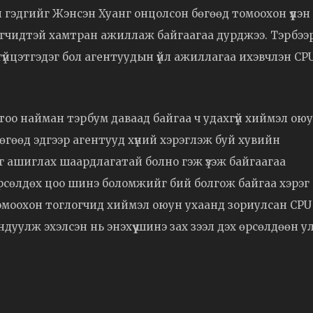
 гэдгийг Жэнсэн Хуанг онцолсон бөгөөд томоохон үүлэн
рлэгчидтэй хамтран ажиллаж байгаагаа дурджээ. Тэрбээ
үйцэтгэдэг бол агентуудын үйл ажиллагаа ихэвчлэн CP
 тоо найман тэрбум даваад байгаа ч удахгүй хиймэл ою
өгөөд эдгээр агентууд хүний хэрэглэж буй хувийн
 ашиглах шаардлагатай болно гэж үзэж байгаагаа
 өрсөлдөх цоо шинэ боломжийг бий болгож байгаа хэрэг
томоохон тоглогчид хиймэл оюун ухаанд зориулсан CPU
дуулж эхэлсэн нь энэхүү шинэ зах зээл дэх өрсөлдөөн у