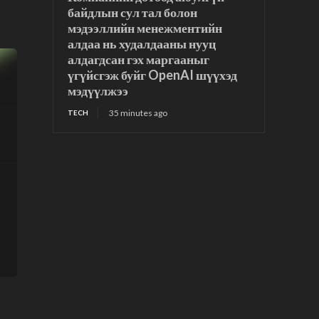
байдлын сул тал болон
мэдээллийн менежментийн
алдаа нь худалдааны нууц
алдагдсан гэх маргааныг
үгүйсгэж буйг OpenAI шүүхэд
мэдүүлжээ
35 minutes ago
TECH