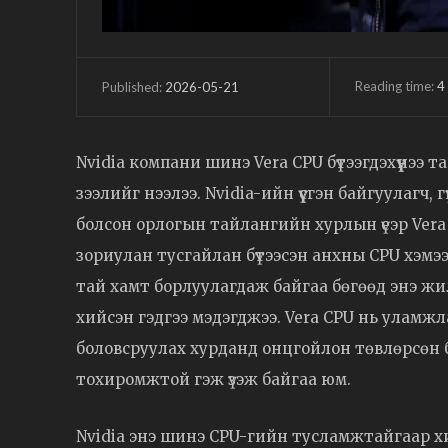
Reading time:
4
2026-05-21
Published:
Nvidia компани шинэ Vera CPU бүтээгдэхүүнээ
зээлийг нээлээ. Nvidia-ийн үүсгэн байгуулагч, 
болсон орлогын тайлангийн хурлын үеэр Ver
зориулан тусгайлан бүтээсэн анхны CPU хэмээн
тай хамт борлуулагдаж байгаа бөгөөд энэ ж
хийсэн гэдгээ мэдэгджээ. Vera CPU нь уламж
боловсруулах хурданд онцгойлон төвлөрсөн б
тохиромжтой гэж үзэж байгаа юм.
Nvidia энэ шинэ CPU-гийн тусламжтайгаар х