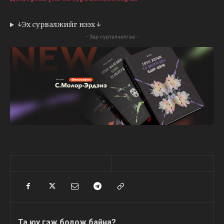
↓Эх сурвалжийг нээх ↓
- Зар сурталчилгаа -
Та юу гэж бодож байна?