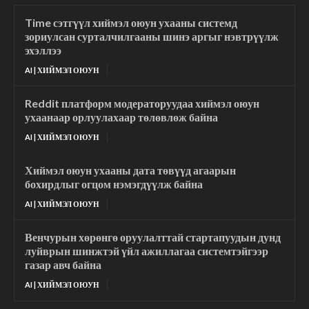
Time сэтгүүл хиймэл оюун ухааны системд
зориулсан сурталчилгааны шинэ аргыг нэвтрүүлж
эхэллээ
AI | ХИЙМЭЛ ОЮУН
Reddit платформ модераторуудаа хиймэл оюун
ухаанаар орлуулахаар төлөвлөж байна
AI | ХИЙМЭЛ ОЮУН
Хиймэл оюун ухааны дата төвүүд агаарын
бохирдлыг огцом нэмэгдүүлж байна
AI | ХИЙМЭЛ ОЮУН
Венчурын хөрөнгө оруулалттай стартапуудын дунд
луйврын шинжтэй үйл ажиллагаа системтэйгээр
газар авч байна
AI | ХИЙМЭЛ ОЮУН