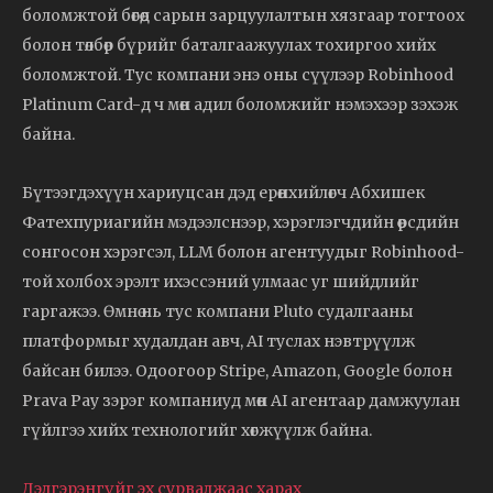
боломжтой бөгөөд сарын зарцуулалтын хязгаар тогтоох
болон төлбөр бүрийг баталгаажуулах тохиргоо хийх
боломжтой. Тус компани энэ оны сүүлээр Robinhood
Platinum Card-д ч мөн адил боломжийг нэмэхээр зэхэж
байна.
Бүтээгдэхүүн хариуцсан дэд ерөнхийлөгч Абхишек
Фатехпуриагийн мэдээлснээр, хэрэглэгчдийн өөрсдийн
сонгосон хэрэгсэл, LLM болон агентуудыг Robinhood-
той холбох эрэлт ихэссэний улмаас уг шийдлийг
гаргажээ. Өмнө нь тус компани Pluto судалгааны
платформыг худалдан авч, AI туслах нэвтрүүлж
байсан билээ. Одоогоор Stripe, Amazon, Google болон
Prava Pay зэрэг компаниуд мөн AI агентаар дамжуулан
гүйлгээ хийх технологийг хөгжүүлж байна.
Дэлгэрэнгүйг эх сурвалжаас харах