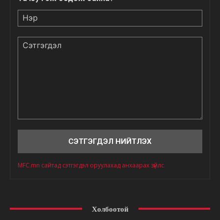
Нэр
Сэтгэгдэл
MFC.mn сайтад сэтгэгдэл оруулахад анхаарах зүйлс
Холбоотой