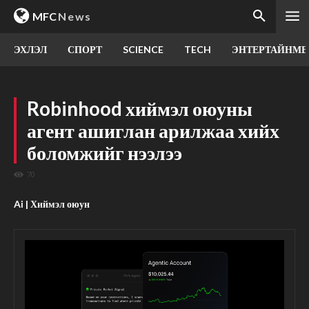
MFC
News
ЭХЛЭЛ
СПОРТ
SCIENCE
TECH
ЭНТЕРТАЙНМЕ
Robinhood хиймэл оюуны
агент ашиглан арилжаа хийх
боломжийг нээлээ
70
Ai | Хиймэл оюун