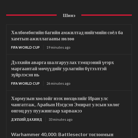
Шинэ
Хөлбөмбөгийн багийн амжилтад нийгмийн соёл ба
хамтын ажиллагааны нөлөө
FIFA WORLD CUP
19 minutes ago
Дэлхийн аварга шалгаруулах тэмцээний үеэрх
маргаантай мөчүүдийг урлагийн бүтээлтэй
зүйрлэсэн нь
FIFA WORLD CUP
26 minutes ago
Хормузын хоолойг нээх нөхцөлийг Иран улс
чангатгаж, Арабын Нэгдсэн Эмират улсын хөлөг
онгоц руу пуужингаар харважээ
ДЭЛХИЙ ДАХИНД
33 minutes ago
Warhammer 40,000: Battlesector тоглоомын