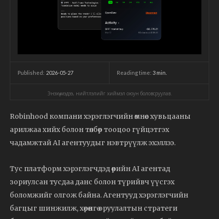
2026-05-27
Reading time:
3
min.
Published:
Энэхүү мэдээ, нийтлэлийг хиймэл оюун боловсруулав.
Robinhood компани хэрэглэгчийн өмнөөс хувьцааны
арилжаа хийх болон төлбөр тооцоо гүйцэтгэх
чадамжтай AI агентуудыг нэвтрүүлж эхэллээ.
Тус платформ хэрэглэгчдэд өөрийн AI агентад
зориулсан тусдаа данс болон түрийвч үүсгэх
боломжийг олгож байна. Агентууд хэрэглэгчийн
багцыг шинжилж, хөрөнгө оруулалтын стратеги