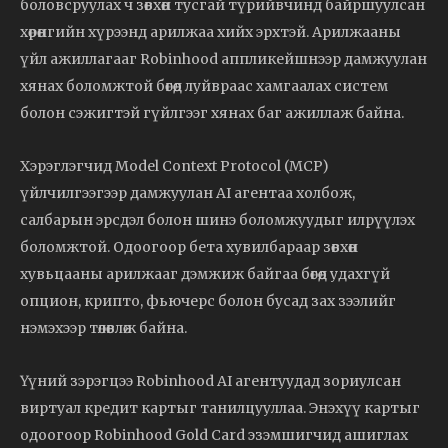
боловсруулах ч зөвхөн тусгай түрийвчинд байршуулсан
хөрөнгийн хүрээнд арилжаа хийх эрхтэй. Арилжааны
үйл ажиллагааг Robinhood аппликейшнээр дамжуулан
хянах боломжтой бөгөөд луйвраас хамгаалах систем
болон сэжигтэй гүйлгээг хянах баг ажиллаж байна.
Хэрэглэгчид Model Context Protocol (MCP)
үйлчилгээгээр дамжуулан AI агентаа холбож,
салбарын эрсдэл болон шинэ боломжуудыг илрүүлэх
боломжтой. Одоогоор бета хувилбараар зөвхөн
хувьцааны арилжааг дэмжиж байгаа бөгөөд удахгүй
опцион, крипто, фьючерс болон бусад зах зээлийг
нэмэхээр төлөвлөж байна.
Үүний зэрэгцээ Robinhood AI агентуудад зориулсан
виртуал кредит картыг танилцууллаа. Энэхүү картыг
одоогоор Robinhood Gold Card эзэмшигчид ашиглах