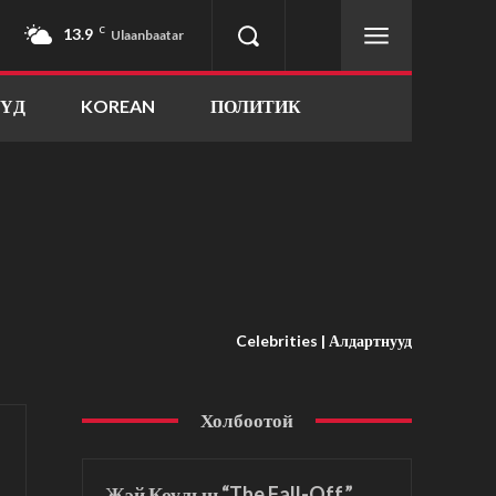
13.9
C
Ulaanbaatar
ҮҮД
KOREAN
ПОЛИТИК
Celebrities | Алдартнууд
Холбоотой
Жэй Коулын “The Fall-Off”