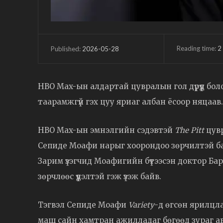
Reading time:
2
2026-05-28
Published:
HBO Max-ын алдартай цувралын гол дүрүүд бо
таарамжгүй гэх цуу яриаг албан ёсоор няцаав.
HBO Max-ын эмнэлгийн сэдэвтэй
The Pitt
цувр
Сепиде Моафи нарыг хоорондоо зөрчилтэй ба
Зарим үзэгчид Моафигийн бүтээсэн доктор Б
зөрчлөөс үүдэлтэй гэж үзэж байв.
Тэгвэл Сепиде Моафи
Variety
-д өгсөн ярилцлаг
маш сайн хамтран ажилладаг бөгөөд зураг а