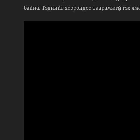
байна. Тэднийг хоорондоо таарамжгүй гэх ямар 