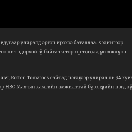
вдугаар улиралд эргэн ирэхээ баталлаа. Хэдийгээр
о нь тодорхойгүй байгаа ч тэрээр төсөлд үргэлжлүүлэн
авч, Rotten Tomatoes сайтад нэгдүгээр улирал нь 94 хувь
эр HBO Max-ын хамгийн амжилттай бүтээлүүдийн нэгд зү