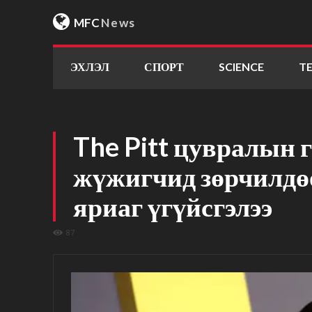
MFC
News
ЭХЛЭЛ
СПОРТ
SCIENCE
T
The Pitt цувралын 
жүжигчид зөрчилдө
яриаг үгүйсгэлээ
87