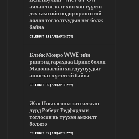
аялан тоглолт хип хоп түүхэн
дэх хамгийн өндөр орлоготой
аялан тоглолтуудын нэг болж
байна
CELEBRITIES | АЛДАРТНУУД
Блэйк Монро WWE-ийн
рингэнд гарахдаа Принс болон
Мадоннагийн хит дуунуудыг
ашиглах хүсэлтэй байна
CELEBRITIES | АЛДАРТНУУД
Жэк Николсоны татгалзсан
дүрд Роберт Редфордын
тоглосон нь түүхэн амжилт
болжээ
CELEBRITIES | АЛДАРТНУУД