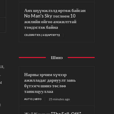
Анх шүүмжлэлд өртөж байсан
No Man’s Sky тоглоом 10
жилийн ойгоо амжилттай
тэмдэглэж байна
CELEBRITIES | АЛДАРТНУУД
Шинэ
йл,
Нарны эрчим хүчээр
.
ажилладаг дарвуулт завь
ы
бүтээгч шинэ төслөө
танилцууллаа
25 minutes ago
AUTO | АВТО
й
н