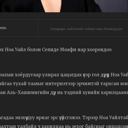
min.
Энэхүү мэдээ, нийтлэлийг хиймэл оюун боловсруулав.
лох Ноа Уайл болон Сепиде Моафи нар хоорондоо
алын хоёрдугаар улирал цацагдах үеэр гол дүрүүд Ноа Уа
йгаа тухай таамаг интернэтээр эрчимтэй тархсан юм
аран Аль-Хашимигийн дүр нь тэдний хувийн харилцаан
адаа энэхүү цуу яриаг эрс үгүйсгэжээ. Тэрээр Ноа Уайлта
валтын талбайд ч харилцаа нь эерэг байсныг онцолсо