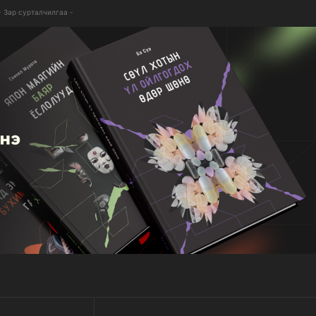
- Зар сурталчилгаа -