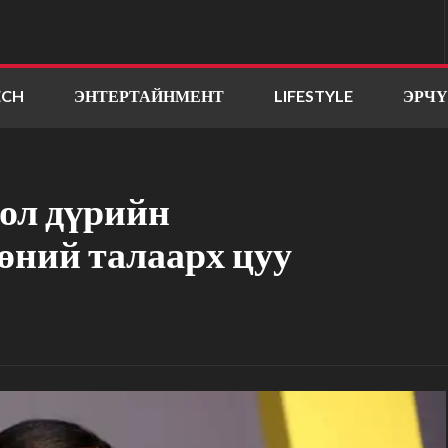
ECH
ЭНТЕРТАЙНМЕНТ
LIFESTYLE
ЭРЧ
гол дүрийн
өний талаарх цуу