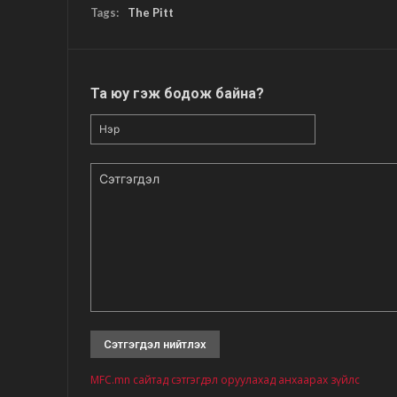
Tags:
The Pitt
Та юу гэж бодож байна?
Нэр
Сэтгэгдэл
MFC.mn сайтад сэтгэгдэл оруулахад анхаарах зүйлс