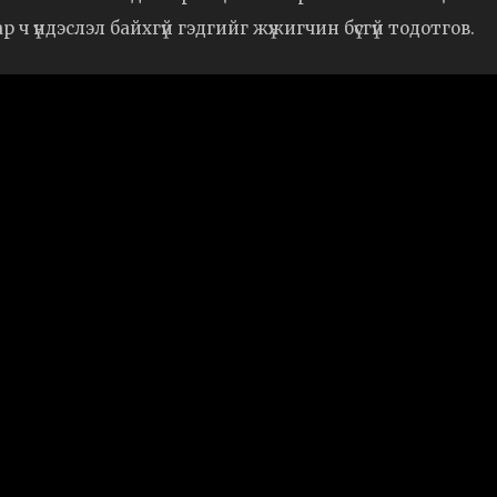
ч үндэслэл байхгүй гэдгийг жүжигчин бүсгүй тодотгов.