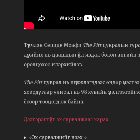
Түүнчлэн Сепиде Моафи
The Pitt
цувралын гура
дүрийнх нь цаашдын үйл явдал болон ангийн то
оролцохоо илэрхийлэв.
The Pitt
цуврал нь шүүмжлэгчдээс өндөр үнэлгээ 
хоёрдугаар улирал нь 98 хувийн үнэлгээтэйгэ
ёсоор тооцогдож байна.
Дэлгэрэнгүйг эх сурвалжаас харах
↓Эх сурвалжийг нээх ↓