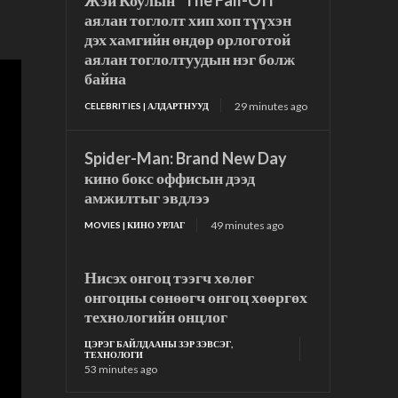
Жэй Коулын “The Fall-Off”
аялан тоглолт хип хоп түүхэн
дэх хамгийн өндөр орлоготой
аялан тоглолтуудын нэг болж
байна
29 minutes ago
CELEBRITIES | АЛДАРТНУУД
Spider-Man: Brand New Day
кино бокс оффисын дээд
амжилтыг эвдлээ
49 minutes ago
MOVIES | КИНО УРЛАГ
Нисэх онгоц тээгч хөлөг
онгоцны сөнөөгч онгоц хөөргөх
технологийн онцлог
ЦЭРЭГ БАЙЛДААНЫ ЗЭР ЗЭВСЭГ,
ТЕХНОЛОГИ
53 minutes ago