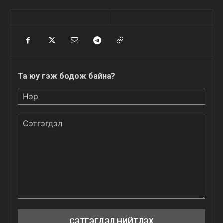
Та юу гэж бодож байна?
Нэр
Сэтгэгдэл