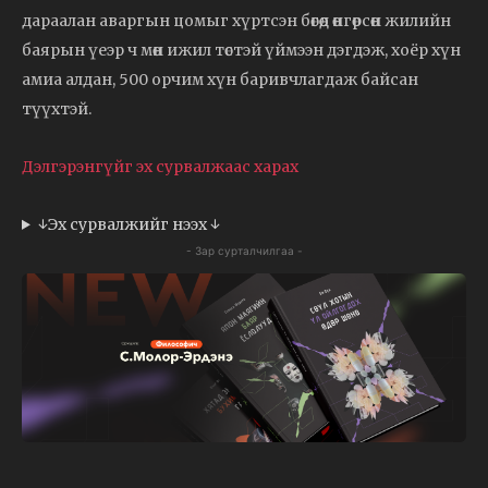
дараалан аваргын цомыг хүртсэн бөгөөд өнгөрсөн жилийн
баярын үеэр ч мөн ижил төстэй үймээн дэгдэж, хоёр хүн
амиа алдан, 500 орчим хүн баривчлагдаж байсан
түүхтэй.
Дэлгэрэнгүйг эх сурвалжаас харах
↓Эх сурвалжийг нээх ↓
- Зар сурталчилгаа -