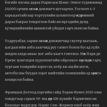
багийг ялсны дараа Парисын Шанз-Элизе гудамжинд
20,000 орчим хөгжөөн дэмжигч цугларчээ. Тоглолт 4-3
харьцаатайгаар торгуулийн цохилтоор өндөрлөсний
дараа баяраа тэмдэглэж байсан иргэдийн дунд
хүчирхийллийн шинжтэй үйлдэл гарч эхэлсэн байна.
Тодруулбал, зарим хөгжөөн дэмжигчид скутер шатааж,
цагдаагийн алба хаагчид руу салют болон бусад зүйл
шидэн халдсанаас нэг алба хаагч гэмтжээ. Мөн Парк де
Пренс цэнгэлдэх хүрээлэнгийн ойролцоо мөргөлдөөн гарч,
зургаан тээврийн хэрэгсэл, хоёр аж ахуйн нэгж,
автобусны буудал зэрэг нийтийн эзэмшлийн эд хөрөнгө
хохирсон байна.
Францын Дотоод хэргийн сайд Лоран Нунез 2026 оны
тавдугаар сарын 30-ны өдөр 416 хүнийг баривчилсан
болохыг мэдэгдэв. Парис Сен-Жермен клуб хоёр жил