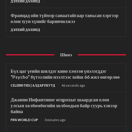
ДЭЛХИЙ ДАХИНД
Францад ойн түймэр санаатайгаар тавьсан хэргээр
олон зуун хүнийг баривчилжээ
ДЭЛХИЙ ДАХИНД
Шинэ
Бүх цаг үеийн шилдэг кино хэмээн үнэлэгддэг
“Psycho” бүтээлийн нээлтээс хойш 66 жил өнгөрлөө
CELEBRITIES | АЛДАРТНУУД
46 seconds ago
Джанни Инфантиног огцрохыг шаардсан олон
улсын хөлбөмбөгийн холбоодын байр суурь хэвээр
байна
FIFA WORLD CUP
3 minutes ago