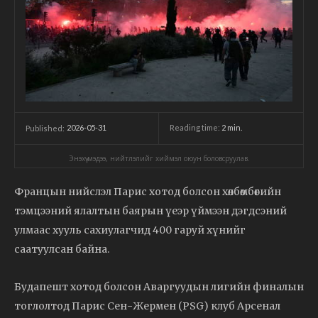
2026-05-31
Reading time:
2
min.
Published:
Энэхүү мэдээ, нийтлэлийг хиймэл оюун боловсруулав.
Францын нийслэл Парис хотод болсон хөлбөмбөгийн
тэмцээний ялалтын баярын үеэр үймээн дэгдсэний
улмаас хууль сахиулагчид 400 гаруй хүнийг
саатуулсан байна.
Будапешт хотод болсон Аваргуудын лигийн финалын
тоглолтод Парис Сен-Жермен (PSG) клуб Арсенал