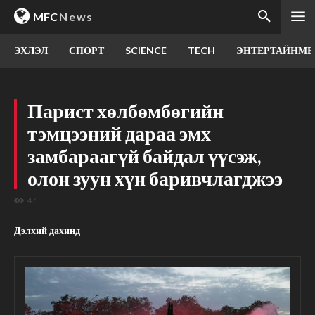
MFC
News
ЭХЛЭЛ
СПОРТ
SCIENCE
TECH
ЭНТЕРТАЙНМЕ
Парист хөлбөмбөгийн
тэмцээний дараа эмх
замбараагүй байдал үүсэж,
олон зуун хүн баривчлагджээ
47
Дэлхий дахинд