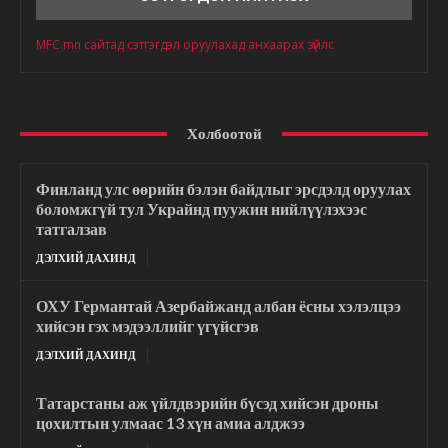
MFC.mn сайтад сэтгэгдэл оруулахад анхаарах зүйлс
Холбоотой
Финланд улс өөрийн бэлэн байдлыг эрсдэлд оруулах
боломжгүй тул Украйнд пуужин нийлүүлэхээс
татгалзав
ДЭЛХИЙ ДАХИНД
ОХУ Германтай Азербайжанд албан ёсны хэлэлцээ
хийсэн гэх мэдээллийг үгүйсгэв
ДЭЛХИЙ ДАХИНД
Татарстаны аж үйлдвэрийн бүсэд хийсэн дроны
цохилтын улмаас 13 хүн амиа алджээ