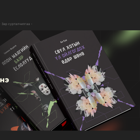
- Зар сурталчилгаа -