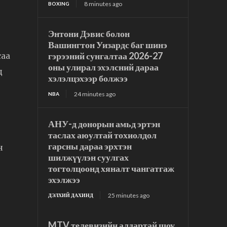
8 minutes ago
BOXING
Энтони Дэвис болон
Вашингтон Уизардс баг шинэ
гэрээний сунгалтаа 2026-27
саа
оны улирал эхэлсний дараа
д
хэлэлцэхээр болжээ
24 minutes ago
NBA
АНУ-д донорын амьд эртэн
таслах аюултай тохиолдол
гарсны дараа эрхтэн
н
шилжүүлэн суулгах
тогтолцоонд хяналт чангатгаж
эхэлжээ
25 minutes ago
ДЭЛХИЙ ДАХИНД
MTV телевизийн алдартай шоу