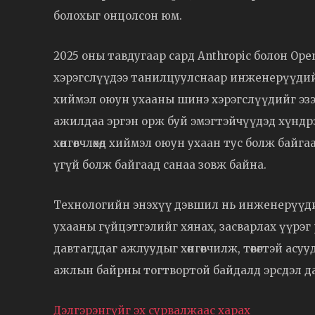
болохыг онцолсон юм.
2025 оны тавдугаар сард Anthropic болон O
хэрэгслүүдээ танилцуулснаар инженерүүдийн 
хиймэл оюун ухааны шинэ хэрэгслүүдийг эзэ
ажилдаа эргэн орж буй эмэгтэйчүүдэд хүнд
хөнгөвчлөхөд хиймэл оюун ухаан тус болж байга
үгүй болж байгаад санаа зовж байна.
Технологийн энэхүү дэвшил нь инженерүүди
ухааны гүйцэтгэлийг хянах, засварлах үүрэг
давтагддаг ажлуудыг хөнгөвчилж, төвөгтэй асу
ажлын байрны тогтвортой байдалд эрсдэл д
Дэлгэрэнгүйг эх сурвалжаас харах