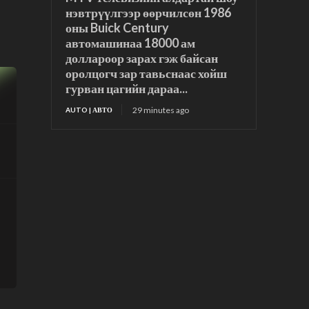
нэвтрүүлгээр өөрчилсөн 1986
оны Buick Century
автомашинаа 18000 ам
доллароор зарах гэж байсан
оролцогч зар тавьснаас хойш
гурван цагийн дараа...
29 minutes ago
AUTO | АВТО