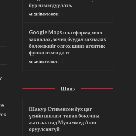
бүр нэмэгдүүллээ.
AI | ХИЙМЭЛ ОЮУН
Google Maps платформд хоол
захиалах, зочид буудал захиалах
боломжийг олгох шинэ агентик
функц нэмэгдлээ
AI | ХИЙМЭЛ ОЮУН
с
Шинэ
ө
Шакур Стивенсон бүх цаг
лаж
үеийн шилдэг таван боксчны
жагсаалтад Мухаммед Алиг
й
оруулсангүй