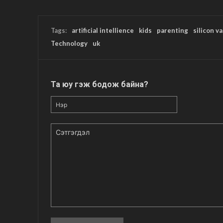
Tags:
artificial intellience
kids
parenting
silicon va
Technology
uk
Та юу гэж бодож байна?
Нэр
Сэтгэгдэл