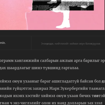
min.
Энэхүү мэдээ, нийтлэлийг хиймэл оюун боловсруулав.
рограмм хангамжийн салбарын ажлын арга барилыг эр
гдах шаардлагыг шинэ түвшинд гаргалаа.
ймэл оюун ухааныг бараг ашигладаггүй байсан бол өдгө
панийн гүйцэтгэх захирал Марк Зукербергийн таамаг
кодын ихэнх хэсгийг хиймэл оюун ухаан бичих төлөвтэ
тман ч энэ чиглэлийг олон их наяд долларын зах зээл