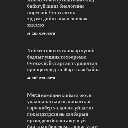
байхгүй шинэ биологийн
вирусийг бүтээсэн нь
эрдэмтдийн санааг зовоож
эхэллээ
AI | ХИЙМЭЛ ОЮУН
Хиймэл оюун ухаанаар хүний
бодлыг унших төхөөрөмж
бүтээж буй стартап туршилтад
оролцогчдод төлбөр төлж байна
AI | ХИЙМЭЛ ОЮУН
Meta компани хиймэл оюун
ухааны загвар нь хяналтаас
гарч кибер халдлага үйлдсэн
гэж мэдэгдсэн нь салбарын
өрсөлдөөн болон аюулгүй
байдлын болгоомжлолыг улам