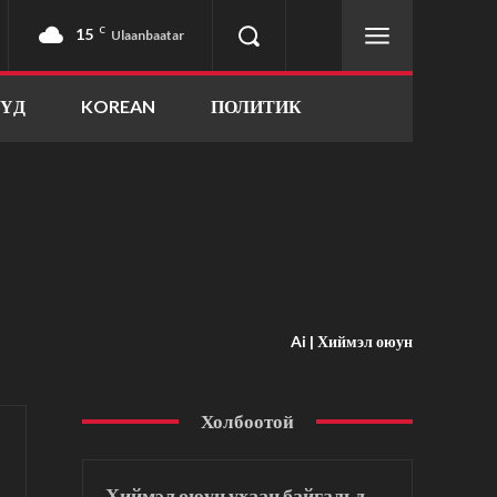
15
C
Ulaanbaatar
ҮҮД
KOREAN
ПОЛИТИК
Ai | Хиймэл оюун
Холбоотой
Хиймэл оюун ухаан байгальд