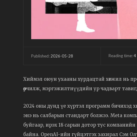
Reading time:
4
2026-05-28
Published:
Хиймэл оюун ухааны хурдацтай хөгжил нь п
өөрчилж, мэргэжилтнүүдийн ур чадварт тави
2024 оны дунд үе хүртэл программ бичихэд хи
энэ нь салбарын стандарт болжээ. Meta ком
буйгаар, ирэх 18 сарын дотор тус компанийн 
байна. OpenAI-ийн гүйцэтгэх захирал Сэм Ол