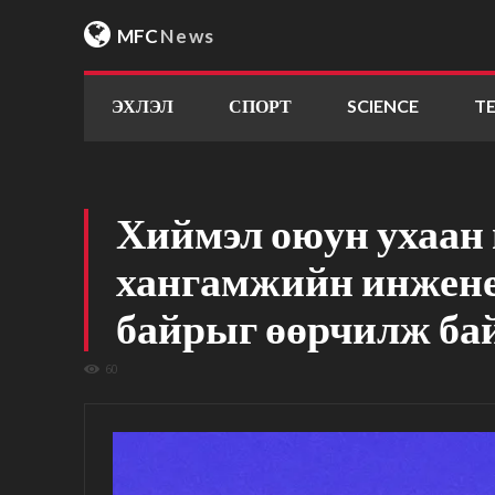
MFC
News
ЭХЛЭЛ
СПОРТ
SCIENCE
T
Хиймэл оюун ухаан
хангамжийн инжен
байрыг өөрчилж ба
60