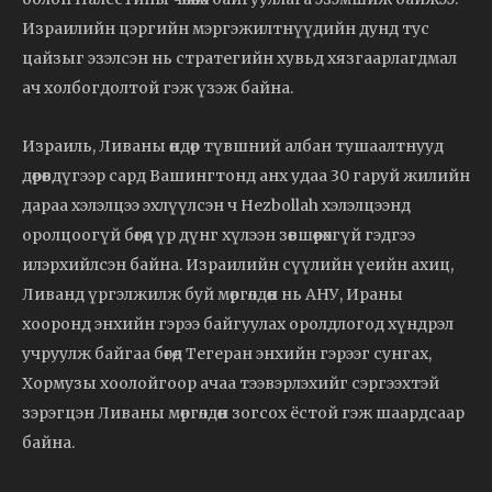
Израилийн цэргийн мэргэжилтнүүдийн дунд тус
цайзыг эзэлсэн нь стратегийн хувьд хязгаарлагдмал
ач холбогдолтой гэж үзэж байна.
Израиль, Ливаны өндөр түвшний албан тушаалтнууд
дөрөвдүгээр сард Вашингтонд анх удаа 30 гаруй жилийн
дараа хэлэлцээ эхлүүлсэн ч Hezbollah хэлэлцээнд
оролцоогүй бөгөөд үр дүнг хүлээн зөвшөөрөхгүй гэдгээ
илэрхийлсэн байна. Израилийн сүүлийн үеийн ахиц,
Ливанд үргэлжилж буй мөргөлдөөн нь АНУ, Ираны
хооронд энхийн гэрээ байгуулах оролдлогод хүндрэл
учруулж байгаа бөгөөд Тегеран энхийн гэрээг сунгах,
Хормузы хоолойгоор ачаа тээвэрлэхийг сэргээхтэй
зэрэгцэн Ливаны мөргөлдөөн зогсох ёстой гэж шаардсаар
байна.