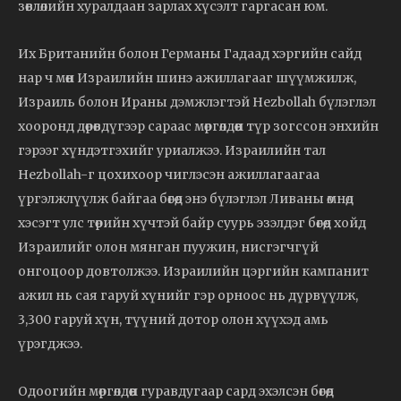
зөвлөлийн хуралдаан зарлах хүсэлт гаргасан юм.
Их Британийн болон Германы Гадаад хэргийн сайд
нар ч мөн Израилийн шинэ ажиллагааг шүүмжилж,
Израиль болон Ираны дэмжлэгтэй Hezbollah бүлэглэл
хооронд дөрөвдүгээр сараас мөргөлдөөн түр зогссон энхийн
гэрээг хүндэтгэхийг уриалжээ. Израилийн тал
Hezbollah-г цохихоор чиглэсэн ажиллагаагаа
үргэлжлүүлж байгаа бөгөөд энэ бүлэглэл Ливаны өмнөд
хэсэгт улс төрийн хүчтэй байр суурь эзэлдэг бөгөөд хойд
Израилийг олон мянган пуужин, нисгэгчгүй
онгоцоор довтолжээ. Израилийн цэргийн кампанит
ажил нь сая гаруй хүнийг гэр орноос нь дүрвүүлж,
3,300 гаруй хүн, түүний дотор олон хүүхэд амь
үрэгджээ.
Одоогийн мөргөлдөөн гуравдугаар сард эхэлсэн бөгөөд