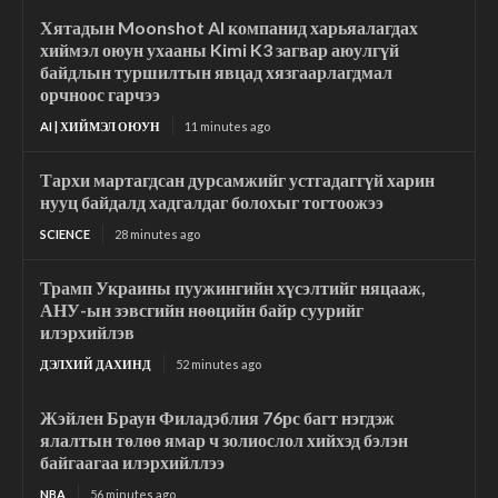
Хятадын Moonshot AI компанид харьяалагдах
хиймэл оюун ухааны Kimi K3 загвар аюулгүй
байдлын туршилтын явцад хязгаарлагдмал
орчноос гарчээ
AI | ХИЙМЭЛ ОЮУН
11 minutes ago
Тархи мартагдсан дурсамжийг устгадаггүй харин
нууц байдалд хадгалдаг болохыг тогтоожээ
SCIENCE
28 minutes ago
Трамп Украины пуужингийн хүсэлтийг няцааж,
АНУ-ын зэвсгийн нөөцийн байр суурийг
илэрхийлэв
ДЭЛХИЙ ДАХИНД
52 minutes ago
Жэйлен Браун Филадэблия 76рс багт нэгдэж
ялалтын төлөө ямар ч золиослол хийхэд бэлэн
байгаагаа илэрхийллээ
NBA
56 minutes ago