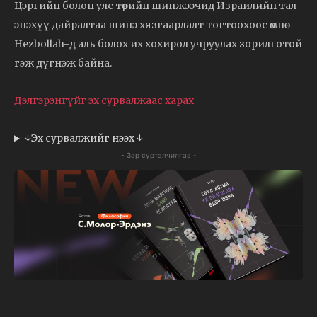
Цэргийн болон улс төрийн шинжээчид Израилийн тал
энэхүү дайралтаа шинэ хязгаарлалт тогтоохоос өмнө
Hezbollah-д аль болох их хохирол учруулах зорилготой
гэж дүгнэж байна.
Дэлгэрэнгүйг эх сурвалжаас харах
↓Эх сурвалжийг нээх ↓
- Зар сурталчилгаа -