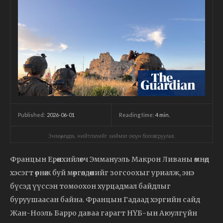
2026-06-01
Reading time:
4
min.
Published:
Энэхүү мэдээ, нийтлэлийг хиймэл оюун боловсруулав.
Францын Ерөнхийлөгч Эммануэль Макрон Ливаны өмнөд
хэсэгт өрнөж буй мөргөлдөөнийг зогсоохыг уриалж, энэ
бүсэд үүссэн томоохон хурцадмал байдлыг
буруушаасан байна. Францын Гадаад хэргийн сайд
Жан-Ноэль Барро даваа гарагт НҮБ-ын Аюулгүйн