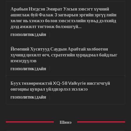
Арабын Нэгдсэн Эмират Улсын зэвсэгт хүчний
ашиглаж буй Фалаж 3 загварын эргийн эргүүлийн
хөлөг нь хэмжээ болон зэвсэглэлийн хувьд дэлхийд
дээд амжилт тогтоож болзошгүй...
ГЕОПОЛИТИК | ДАЙН
Йемений Хуситууд Саудын Арабтай холбоотон
хүчинд цохилт өгч, стратегийн хурцадмал байдлыг
нэмэгдүүлэв
ГЕОПОЛИТИК | ДАЙН
Буух төхөөрөмжтэй XQ-58 Valkyrie нисгэгчгүй
онгоцны цуврал үйлдвэрлэл эхэлжээ
ГЕОПОЛИТИК | ДАЙН
Шинэ