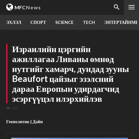
MFC
News
ЭХЛЭЛ
СПОРТ
SCIENCE
TECH
ЭНТЕРТАЙНМЕ
Израилийн цэргийн
ажиллагаа Ливаны өмнөд
нутгийг хамарч, дундад зууны
Beaufort цайзыг эзэлсний
дараа Европын удирдагчид
эсэргүүцэл илэрхийлэв
103
Геополитик | Дайн