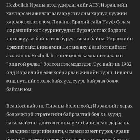
Hezbollah Ираны дээд удирдагчийг АНУ, Израилийн
хамтарсан ажиллагаагаар устгасны хариуд пуужин
харваж эхэлсэн юм. Ливаны Ерөнхий сайд Науф Салам
Израилийг хот суурингуудыг бүрэн устгах бодлого
хэрэгжүүлж байна гэж буруутгасан байна. Израилийн
Ерөнхий сайд Биньямин Нетаньяху Beaufort цайзыг
эзэлсэн нь Hezbollah-тай тэмцэх кампанит ажлын
“онцгой өөрчлөлт” болсон гэж мэдэгдэв. Тус цайз нь 1982
онд Израилийн өмнөх хоёр арван жилийн турш Ливаны
өмнөд нутгийг эзэлж байх үед суурь байрлал болж
байсан юм.
Beaufort цайз нь Ливаны болон хойд Израилийг харах
боломжтой стратегийн байрлалтай бөгөөд XII зуунд
загалмайтны довтолгооны үеэр баригдсан, дараа нь
Саладины цэргийн анги, Османы эзэнт гүрэн, Франц
болон Палестины чөлөөлөх байгууллага эзэмшиж байжээ.