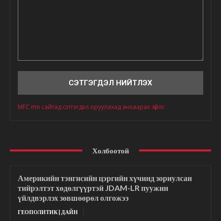
Сэтгэгдэл
MFC.mn сайтад сэтгэгдэл оруулахад анхаарах зүйлс
Холбоотой
Америкийн тэнгисийн цэргийн хүчинд зориулсан
тийрэлтэт хөдөлгүүртэй JDAM-LR пуужин
үйлдвэрлэх зөвшөөрөл олгожээ
ГЕОПОЛИТИК | ДАЙН