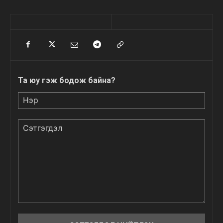
Та юу гэж бодож байна?
Нэр
Сэтгэгдэл