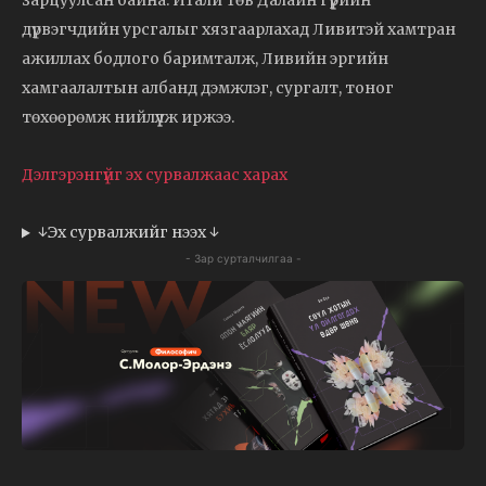
зарцуулсан байна. Итали төв Далайн гүүрийн
дүрвэгчдийн урсгалыг хязгаарлахад Ливитэй хамтран
ажиллах бодлого баримталж, Ливийн эргийн
хамгаалалтын албанд дэмжлэг, сургалт, тоног
төхөөрөмж нийлүүлж иржээ.
Дэлгэрэнгүйг эх сурвалжаас харах
↓Эх сурвалжийг нээх ↓
- Зар сурталчилгаа -