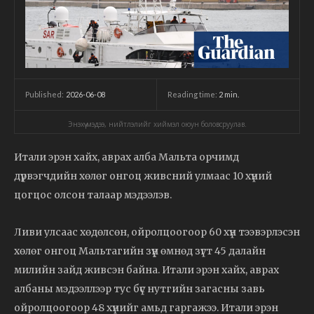
2026-06-08
Reading time:
2
min.
Published:
Энэхүү мэдээ, нийтлэлийг хиймэл оюун боловсруулав.
Итали эрэн хайх, аврах алба Мальта орчимд
дүрвэгчдийн хөлөг онгоц живсний улмаас 10 хүний
цогцос олсон талаар мэдээлэв.
Ливи улсаас хөдөлсөн, ойролцоогоор 60 хүн тээвэрлэсэн
хөлөг онгоц Мальтагийн зүүн өмнөд зүгт 45 далайн
милийн зайд живсэн байна. Итали эрэн хайх, аврах
албаны мэдээллээр тус бүс нутгийн загасны завь
ойролцоогоор 48 хүнийг амьд гаргажээ. Итали эрэн