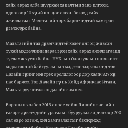
хайх, аврах алба шуурхай хяналтын завь илгээж,
одоогоор 10 хүний цогцос олсон бөгөөд хайх
ажиллагааг Мальтагийн эрх баригчидтай хамтран
үргэлжлүүлж байна.
Мальтагийн тал дүрвэгчидтэй хөлөг онгоц живсэн
тухай мэдээллийн дараа эрэн хайх, аврах ажиллагаанд
тусламж хүссэн байна. НҮБ-ын Олон улсын шилжилт
хөдөлгөөний байгууллагын мэдээлснээр энэ онд төв
Далайн гүүрийг нэвтрэх оролдлогоор дор хаяж 827 хүн
нас баржээ. Төв Далайн гүүр нь Хойд Африкаас Итали,
Мальта руу чиглэсэн далайн зам юм.
Европын холбоо 2015 оноос хойш Ливийн засгийн
газарт дүрвэгчдийн урсгалыг бууруулах зорилгоор 700
сая евро олгож, хил хамгаалалтыг бэхжүүлэхэд