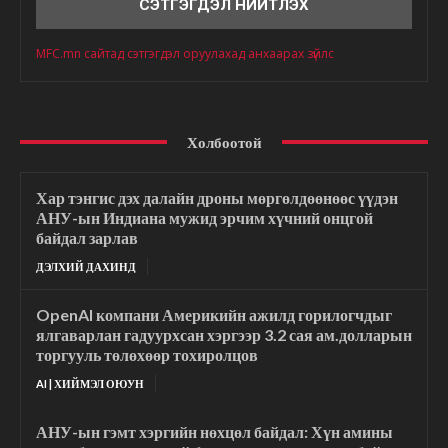
MFC.mn сайтад сэтгэгдэл оруулахад анхаарах зүйлс
Холбоотой
Хар тэнгис дэх далайн дроны мөргөлдөөнөөс үүдэн
АНУ-ын Индиана мужид эрчим хүчний онцгой
байдал зарлав
ДЭЛХИЙ ДАХИНД
OpenAI компани Америкийн ажилд горилогчдыг
ялгаварлан гадуурхсан хэргээр 3.2 сая ам.долларын
торгууль төлөхөөр тохиролцов
AI | ХИЙМЭЛ ОЮУН
АНУ-ын гэмт хэргийн нөхцөл байдал: Хүн амины