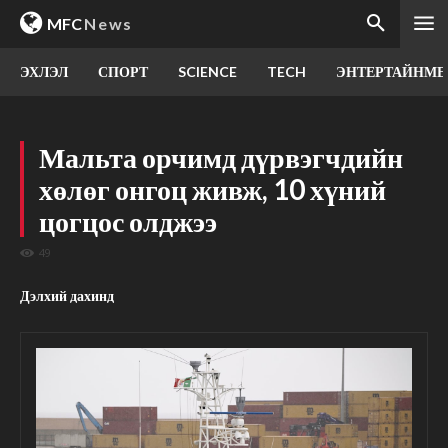
MFC
News
ЭХЛЭЛ
СПОРТ
SCIENCE
TECH
ЭНТЕРТАЙНМЕ
Мальта орчимд дүрвэгчдийн
хөлөг онгоц живж, 10 хүний
цогцос олджээ
49
Дэлхий дахинд