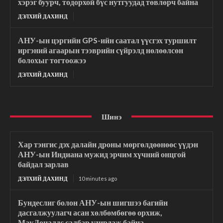
хэрэг буурч, тодорхой бүс нутгуудад төвлөрч байна
ДЭЛХИЙ ДАХИНД
АНУ-ын цэргийн GPS-ийн саатал үүсгэх туршилт
иргэний агаарын тээврийн сүйрэлд нөлөөлсөн
болохыг тогтоожээ
ДЭЛХИЙ ДАХИНД
Шинэ
Хар тэнгис дэх далайн дроны мөргөлдөөнөөс үүдэн
АНУ-ын Индиана мужид эрчим хүчний онцгой
байдал зарлав
ДЭЛХИЙ ДАХИНД
10 minutes ago
Бундеслиг болон АНУ-ын шигшээ багийн
дасгалжуулагч асан хөлбөмбөгөө орхиж,
МакДоналдс салбар удирдаж байна