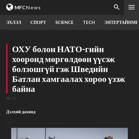
MFC
News
ЭХЛЭЛ
СПОРТ
SCIENCE
TECH
ЭНТЕРТАЙНМЕ
ОХУ болон НАТО-гийн
хооронд мөргөлдөөн үүсэж
болзошгүй гэж Шведийн
Батлан хамгаалах хороо үзэж
байна
58
Дэлхий дахинд