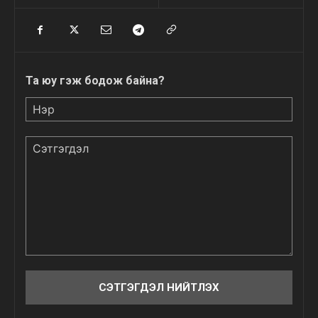
Та юу гэж бодож байна?
Нэр
Сэтгэгдэл