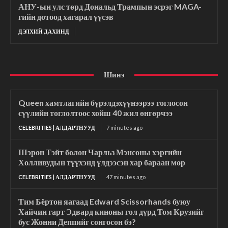
АНУ-ын улс төрд Дональд Трампын эсрэг MAGA-
гийн дотоод хагарал үүсэв
ДЭЛХИЙ ДАХИНД
Шинэ
Queen хамтлагийн бүрэлдэхүүнээрээ тоглосон
сүүлийн тоглолтоос хойш 40 жил өнгөрчээ
CELEBRITIES | АЛДАРТНУУД
7 minutes ago
Шэрон Тэйт болон Чарльз Мэнсоны хэргийн
Холливудын түүхэнд үлдээсэн хар бараан мөр
CELEBRITIES | АЛДАРТНУУД
47 minutes ago
Тим Бёртон яагаад Edward Scissorhands буюу
Хайчин гарт Эдвард киноны гол дүрд Том Крузийг
бус Жонни Деппийг сонгосон бэ?