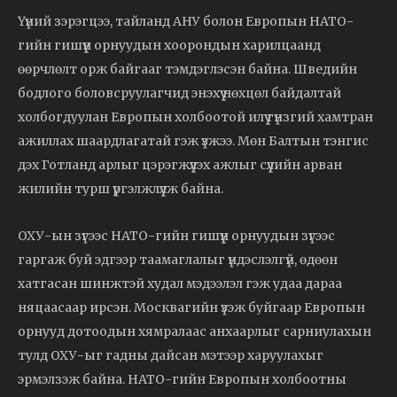
Үүний зэрэгцээ, тайланд АНУ болон Европын НАТО-
гийн гишүүн орнуудын хоорондын харилцаанд
өөрчлөлт орж байгааг тэмдэглэсэн байна. Шведийн
бодлого боловсруулагчид энэхүү нөхцөл байдалтай
холбогдуулан Европын холбоотой илүү гүнзгий хамтран
ажиллах шаардлагатай гэж үзжээ. Мөн Балтын тэнгис
дэх Готланд арлыг цэрэгжүүлэх ажлыг сүүлийн арван
жилийн турш үргэлжлүүлж байна.
ОХУ-ын зүгээс НАТО-гийн гишүүн орнуудын зүгээс
гаргаж буй эдгээр таамаглалыг үндэслэлгүй, өдөөн
хатгасан шинжтэй худал мэдээлэл гэж удаа дараа
няцаасаар ирсэн. Москвагийн үзэж буйгаар Европын
орнууд дотоодын хямралаас анхаарлыг сарниулахын
тулд ОХУ-ыг гадны дайсан мэтээр харуулахыг
эрмэлзэж байна. НАТО-гийн Европын холбоотны