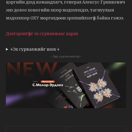
цэргийн дээд командлагч, генерал Алексус Гринкевич
энэ долоо хоногийн эхээр мэдээлэхдээ, тагнуулын
мэдээллээр ОХУ мөргөлдөөн эрэлхийлээгүй байна гэжээ.
Дэлгэрэнгүйг эх сурвалжаас харах
↓Эх сурвалжийг нээх ↓
- Зар сурталчилгаа -