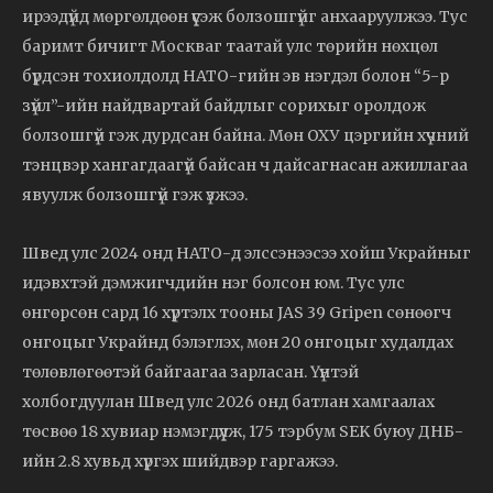
ирээдүйд мөргөлдөөн үүсэж болзошгүйг анхааруулжээ. Тус
баримт бичигт Москваг таатай улс төрийн нөхцөл
бүрдсэн тохиолдолд НАТО-гийн эв нэгдэл болон “5-р
зүйл”-ийн найдвартай байдлыг сорихыг оролдож
болзошгүй гэж дурдсан байна. Мөн ОХУ цэргийн хүчний
тэнцвэр хангагдаагүй байсан ч дайсагнасан ажиллагаа
явуулж болзошгүй гэж үзжээ.
Швед улс 2024 онд НАТО-д элссэнээсээ хойш Украйныг
идэвхтэй дэмжигчдийн нэг болсон юм. Тус улс
өнгөрсөн сард 16 хүртэлх тооны JAS 39 Gripen сөнөөгч
онгоцыг Украйнд бэлэглэх, мөн 20 онгоцыг худалдах
төлөвлөгөөтэй байгаагаа зарласан. Үүнтэй
холбогдуулан Швед улс 2026 онд батлан хамгаалах
төсвөө 18 хувиар нэмэгдүүлж, 175 тэрбум SEK буюу ДНБ-
ийн 2.8 хувьд хүргэх шийдвэр гаргажээ.