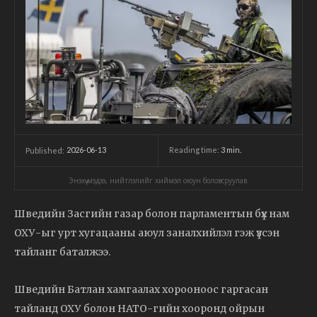
2026-06-13
Reading time:
3
min.
Published:
Энэхүү мэдээ, нийтлэлийг хиймэл оюун боловсруулав.
Шведийн Засгийн газар болон парламентын бүх нам
ОХУ-ыг урт хугацааны аюул заналхийлэл гэж үзсэн
тайланг баталжээ.
Шведийн Батлан хамгаалах хорооноос гаргасан
тайланд ОХУ болон НАТО-гийн хооронд ойрын