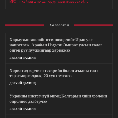
MFC.mn сайтад сэтгэгдэл оруулахад анхаарах зүйлс
Холбоотой
Хормузын хоолойг нээх нөхцөлийг Иран улс
чангатгаж, Арабын Нэгдсэн Эмират улсын хөлөг
онгоц руу пуужингаар харважээ
ДЭЛХИЙ ДАХИНД
Хорватад зорчигч тээврийн болон ачааны галт
тэрэг мөргөлдөж, 20 хүн гэмтжээ
ДЭЛХИЙ ДАХИНД
Украйны нисгэгчгүй онгоц Болгарын хийн хоолойн
ойролцоо дэлбэрчээ
ДЭЛХИЙ ДАХИНД