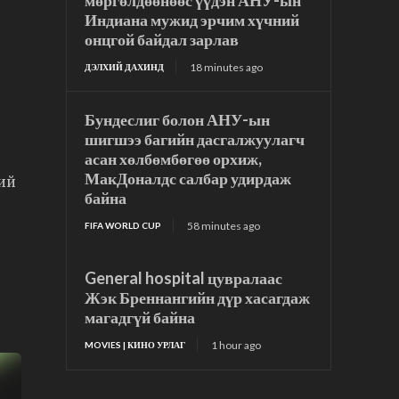
мөргөлдөөнөөс үүдэн АНУ-ын
Индиана мужид эрчим хүчний
онцгой байдал зарлав
18 minutes ago
ДЭЛХИЙ ДАХИНД
Бундеслиг болон АНУ-ын
шигшээ багийн дасгалжуулагч
асан хөлбөмбөгөө орхиж,
МакДоналдс салбар удирдаж
ний
байна
58 minutes ago
FIFA WORLD CUP
General hospital цувралаас
Жэк Бреннангийн дүр хасагдаж
магадгүй байна
1 hour ago
MOVIES | КИНО УРЛАГ