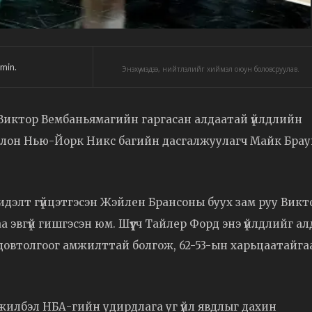
min.
Энэхүү мэдээ, нийтлэлийг хиймэл оюун боловсруулав.
Виктор Вембаньямагийн гаргасан алдаатай үйлдлийн
 болон Нью-Йорк Никс багийн дасгалжуулагч Майк Бра
идэлт гүйцэтгэсэн Жэйлен Брансоны буух зам руу Викт
эвгүй гишгэсэн юм. Шүүгч Тайлер Форд энэ үйлдлийг ал
с довтолгоог амжилттай болгож, 62-53-ын харьцаатайга
элжилбэл НБА-гийн удирдлага уг үйл явдлыг дахин