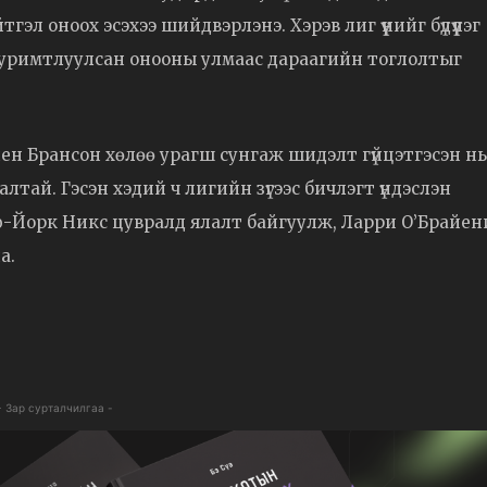
л оноох эсэхээ шийдвэрлэнэ. Хэрэв лиг үүнийг бүдүүлэг
 хуримтлуулсан онооны улмаас дараагийн тоглолтыг
н Брансон хөлөө урагш сунгаж шидэлт гүйцэтгэсэн нь
талтай. Гэсэн хэдий ч лигийн зүгээс бичлэгт үндэслэн
ью-Йорк Никс цувралд ялалт байгуулж, Ларри О’Брайе
а.
- Зар сурталчилгаа -