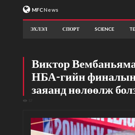
MFC
News
ЭХЛЭЛ
СПОРТ
SCIENCE
T
Виктор Вембаньяма
НБА-гийн финалын
заяанд нөлөөлж бол
57