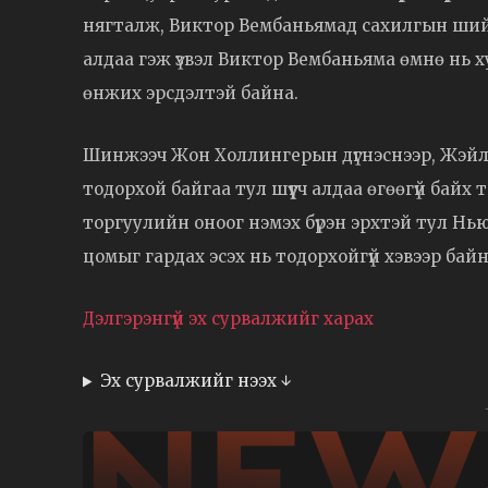
нягталж, Виктор Вембаньямад сахилгын шийтгэ
алдаа гэж үзвэл Виктор Вембаньяма өмнө нь
өнжих эрсдэлтэй байна.
Шинжээч Жон Холлингерын дүгнэснээр, Жэйле
тодорхой байгаа тул шүүгч алдаа өгөөгүй байх 
торгуулийн оноог нэмэх бүрэн эрхтэй тул Н
цомыг гардах эсэх нь тодорхойгүй хэвээр байн
Дэлгэрэнгүй эх сурвалжийг харах
Эх сурвалжийг нээх ↓