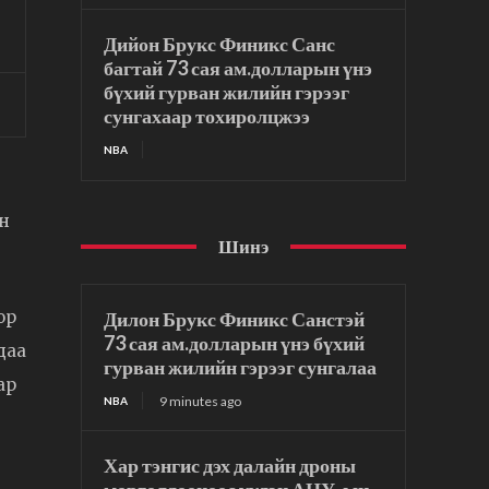
Дийон Брукс Финикс Санс
багтай 73 сая ам.долларын үнэ
бүхий гурван жилийн гэрээг
сунгахаар тохиролцжээ
NBA
ун
Шинэ
Дилон Брукс Финикс Санстэй
ор
73 сая ам.долларын үнэ бүхий
даа
гурван жилийн гэрээг сунгалаа
ар
9 minutes ago
NBA
Хар тэнгис дэх далайн дроны