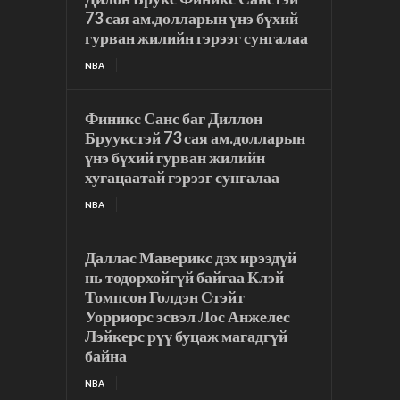
73 сая ам.долларын үнэ бүхий
гурван жилийн гэрээг сунгалаа
NBA
Финикс Санс баг Диллон
Бруукстэй 73 сая ам.долларын
үнэ бүхий гурван жилийн
хугацаатай гэрээг сунгалаа
NBA
Даллас Маверикс дэх ирээдүй
нь тодорхойгүй байгаа Клэй
Томпсон Голдэн Стэйт
Уорриорс эсвэл Лос Анжелес
Лэйкерс рүү буцаж магадгүй
байна
NBA