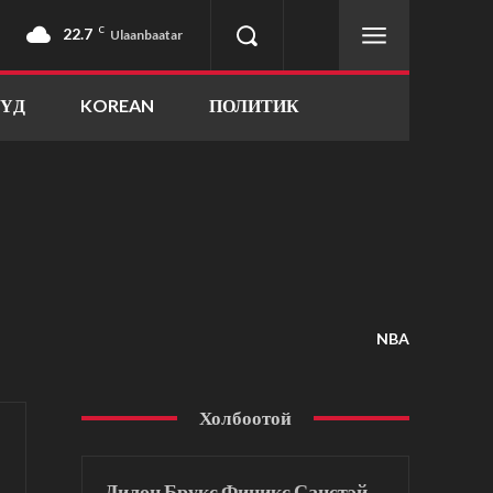
22.7
C
Ulaanbaatar
ҮҮД
KOREAN
ПОЛИТИК
NBA
Холбоотой
Дилон Брукс Финикс Санстэй