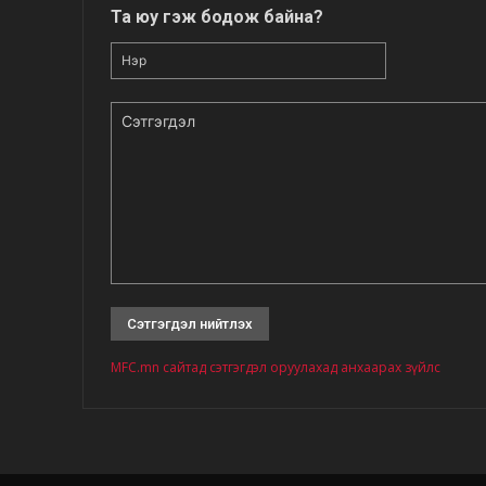
Та юу гэж бодож байна?
Нэр
Сэтгэгдэл
MFC.mn сайтад сэтгэгдэл оруулахад анхаарах зүйлс