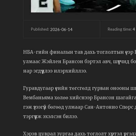
Reading time:
4
2026-06-14
Published:
НБА-гийн финалын тав дахь тоглолтын үеэр 
улмаас Жэйлен Брансон бэртэл авч, шүүгчид
нар эгдүүцлээ илэрхийллээ.
Гуравдугаар үеийн төгсгөлд гурван онооны ш
Вембаньяма хөлөө хийснээр Брансон шагайгаа 
гэж үзээгүй бөгөөд улмаар Сан-Антонио Спөр
тэргүүлж эхэлсэн билээ.
Хэрэв цуврал зургаа дахь тоглолт хүртэл үрг