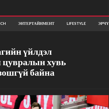
ECH
ЭНТЕРТАЙНМЕНТ
LIFESTYLE
ЭРЧ
гийн үйлдэл
 цувралын хувь
зошгүй байна