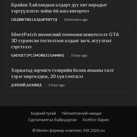
Брайан Хайландын алдарт дуу хит парадыг
тэргүүлснээс хойш 66 жил өнгөрчээ
CELEBRITIES | АЛДАРТНУУД
23 minutes ago
SilentPatch нөхөөсний томоохон шинэчлэлт GTA
3D гурамсан тоглолтын алдааг засч, агуулгыг
сэргээлээ
GADGET | PC | MOBILE | GAMING
1 hour ago
Хорватад зорчигч тээврийн болон ачааны галт
тэрэг мөргөлдөж, 20 хүн гэмтжээ
ДЭЛХИЙ ДАХИНД
1 hour ago
Бидний тухай
Үйлчилгээний нөхцөл
Сурталчилгаа байршуулах
Холбоо барих
© Милен фармер комплекс ХХК 2026 он