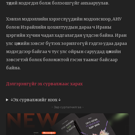
төдий мэдэгдэл болж болзошгүйг анхааруулав.
Хэвлэл мэдээллийн хэрэгслүүдийн мэдээлснээр, АНУ
болон Израйлийн цохилтуудын дараа ч Ираны
цэргийн хүчин чадал хадгалагдан үлдсэн байна. Иран
улс цөмийн зэвсэг бүтээх зорилгогүй гэдгээ удаа дараа
мэдэгдсээр байгаа ч тус улс ойрын саруудад цөмийн
зэвсэгтэй болох боломжтой гэсэн таамаг байсаар
байна.
Дэлгэрэнгүйг эх сурвалжаас харах
↓Эх сурвалжийг нээх ↓
- Зар сурталчилгаа -