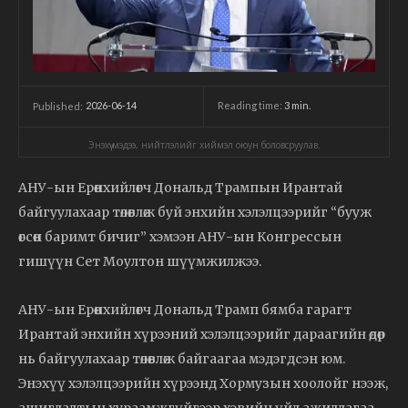
2026-06-14
Reading time:
3
min.
Published:
Энэхүү мэдээ, нийтлэлийг хиймэл оюун боловсруулав.
АНУ-ын Ерөнхийлөгч Дональд Трампын Ирантай
байгуулахаар төлөвлөж буй энхийн хэлэлцээрийг “бууж
өгсөн баримт бичиг” хэмээн АНУ-ын Конгрессын
гишүүн Сет Моултон шүүмжилжээ.
АНУ-ын Ерөнхийлөгч Дональд Трамп бямба гарагт
Ирантай энхийн хүрээний хэлэлцээрийг дараагийн өдөр
нь байгуулахаар төлөвлөж байгаагаа мэдэгдсэн юм.
Энэхүү хэлэлцээрийн хүрээнд Хормузын хоолойг нээж,
ашиглалтын хураамжгүйгээр хэвийн үйл ажиллагаа