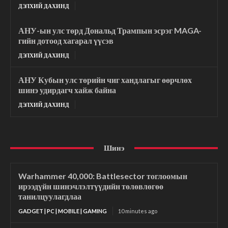
ДЭЛХИЙ ДАХИНД
АНУ-ын улс төрд Дональд Трампын эсрэг MAGA-
гийн дотоод хагарал үүсэв
ДЭЛХИЙ ДАХИНД
АНУ Кубын улс төрийн чиг хандлагыг өөрчлөх
шинэ удирдагч хайж байна
ДЭЛХИЙ ДАХИНД
Шинэ
Warhammer 40,000: Battlesector тоглоомын
ирээдүйн шинэчлэлтүүдийн төлөвлөгөө
танилцуулагдлаа
GADGET | PC | MOBILE | GAMING
10 minutes ago