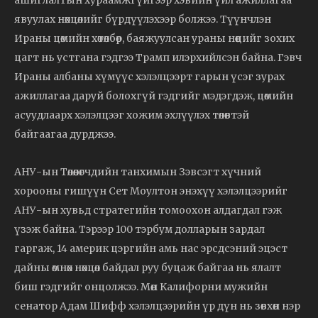
явуулах нөхцөлийг бүрдүүлэхээр болжээ. Түүнчлэн
Ираны цөмийн хөтөлбөр, баяжуулсан ураны нөөцийг зохих
цагт нь устгана гэдгээ Трамп илэрхийлсэн байна. Гэвч
Ираны албаны хүмүүс хэлэлцээрт гарын үсэг зурах
ажиллагаа даруй болохгүй гэдгийг мэдэгдэж, цөмийн
асуудлаарх хэлэлцээг хожим эхлүүлэх төлөвтэй
байгаагаа дурджээ.
АНУ-ын Төлөөлөгчдийн танхимын Зэвсэгт хүчний
хорооны гишүүн Сет Моултон энэхүү хэлэлцээрийг
АНУ-ын хувьд стратегийн томоохон алдагдал гэж
үзэж байна. Тэрээр 100 тэрбум долларын зардал
гаргаж, 14 америк цэргийн амь нас эрсдсэний эцэст
дайны өмнөх нөхцөл байдал руу буцаж байгаа нь ялалт
биш гэдгийг онцолжээ. Мөн Калифорни мужийн
сенатор Адам Шифф хэлэлцээрийн үр дүн нь зөвхөн нэр