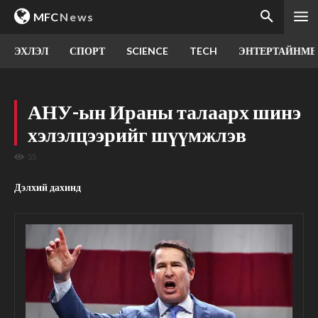
MFC
News
ЭХЛЭЛ
СПОРТ
SCIENCE
TECH
ЭНТЕРТАЙНМЕ
АНУ-ын Ираны талаарх шинэ
хэлэлцээрийг шүүмжлэв
55
Дэлхий дахинд