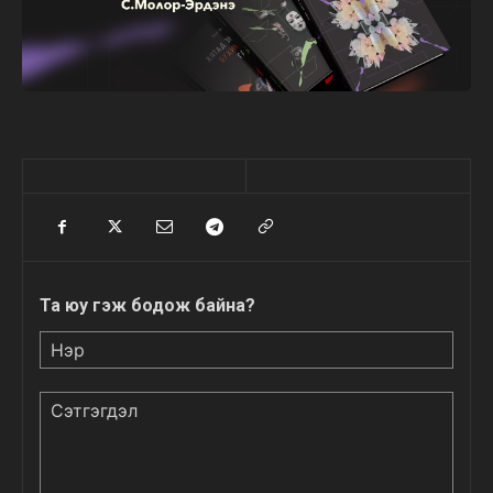
Та юу гэж бодож байна?
Нэр