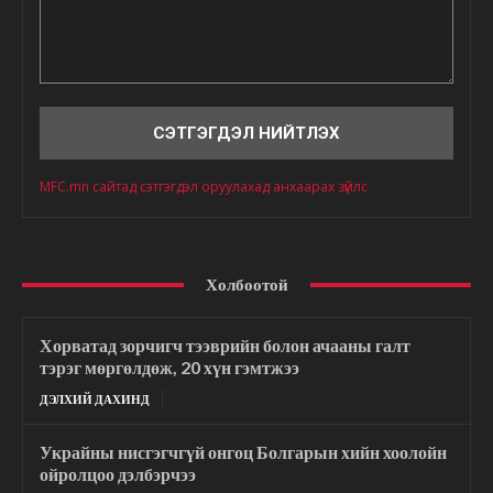
Сэтгэгдэл
MFC.mn сайтад сэтгэгдэл оруулахад анхаарах зүйлс
Холбоотой
Хорватад зорчигч тээврийн болон ачааны галт
тэрэг мөргөлдөж, 20 хүн гэмтжээ
ДЭЛХИЙ ДАХИНД
Украйны нисгэгчгүй онгоц Болгарын хийн хоолойн
ойролцоо дэлбэрчээ