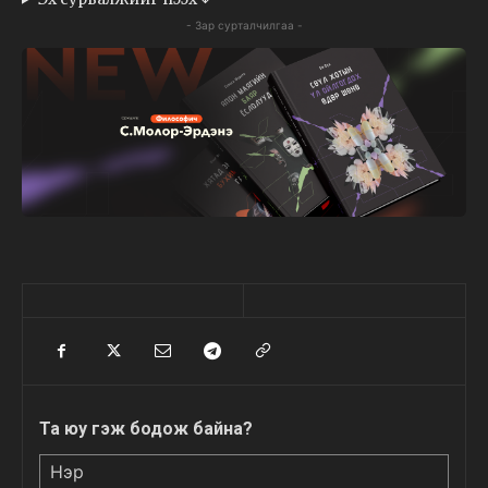
- Зар сурталчилгаа -
Та юу гэж бодож байна?
Нэр