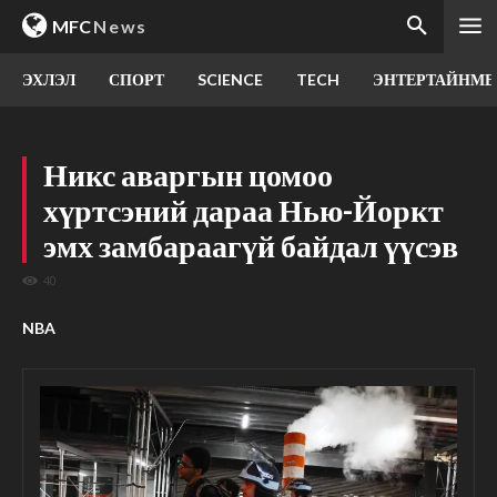
MFC
News
ЭХЛЭЛ
СПОРТ
SCIENCE
TECH
ЭНТЕРТАЙНМЕ
Никс аваргын цомоо
хүртсэний дараа Нью-Йоркт
эмх замбараагүй байдал үүсэв
40
NBA