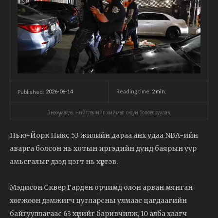
2026-06-14
Reading time:
2
min.
Published:
Энэхүү мэдээ, нийтлэлийг хиймэл оюун боловсруулав.
Нью-Йорк Никс 53 жилийн дараа анх удаа NBA-ийн
аварга болсон нь хотын иргэдийн дунд баярын уур
амьсгалыг дээд цэгт нь хүргэв.
Мэдисон Сквер Гарден орчимд олон арван мянган
хөгжөөн дэмжигч цугларсны улмаас цагдаагийн
байгууллагаас 63 хүнийг баривчилж, 10 алба хаагч