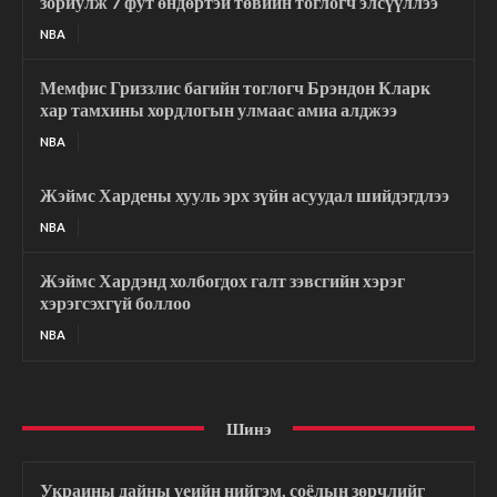
зориулж 7 фут өндөртэй төвийн тоглогч элсүүллээ
NBA
Мемфис Гриззлис багийн тоглогч Брэндон Кларк
хар тамхины хордлогын улмаас амиа алджээ
NBA
Жэймс Хардены хууль эрх зүйн асуудал шийдэгдлээ
NBA
Жэймс Хардэнд холбогдох галт зэвсгийн хэрэг
хэрэгсэхгүй боллоо
NBA
Шинэ
Украины дайны үеийн нийгэм, соёлын зөрчлийг