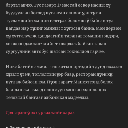
бэртэл авчээ. Тус газарт 17 настай өсвөр насны хүү
буудуулсан бөгөөд цугласан олноос үүдэн түргэн
тусламжийн машин нэвтрэх боломжгүй байсан тул
цагдаа нар түүнийг эмнэлэгт хүргэсэн байна. Мөн дөрвөн
хүн хутгалуулж, цагдаагийн таван автомашин эвдэрч,
хөгжөөн дэмжигчдийг тээвэрлэж байсан таван
сургуулийн автобус шатсан тохиолдол гарчээ.
Никс багийн амжилт нь хотын иргэдийн дунд ихээхэн
хүлээлт үүсгэж, тоглолтын үеэр баар, ресторан дүүрэн хүн
цуглаж байсан юм. Пүрэв гарагт Манхэттэнд болох
баярын жагсаалд олон зуун мянган хүн оролцох
төлөвтэй байгааг албаныхан мэдээллээ.
Дэлгэрэнгүй эх сурвалжийг харах
Эх сурвалжийг нээх ↓