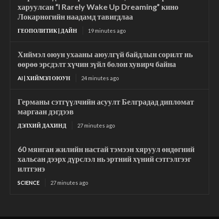
харуулсан “I Rarely Wake Up Dreaming” кино
Локарногийн наадамд тавигдлаа
ГЕОПОЛИТИК | ДАЙН
19 minutes ago
Хиймэл оюун ухааны аюулгүй байдлын сорилт нь
өөрөө эрсдэлт хүчин зүйл болон хувирч байна
AI | ХИЙМЭЛ ОЮУН
24 minutes ago
Германы сэтгүүлчийн асуулт Белградад дипломат
маргаан дэгдээв
ДЭЛХИЙ ДАХИНД
27 minutes ago
60 мянган жилийн настай тэмээн хяруул өндөгний
хальсан дээрх дүрслэл нь эртний хүний сэтгэлгээг
илтгэнэ
SCIENCE
27 minutes ago