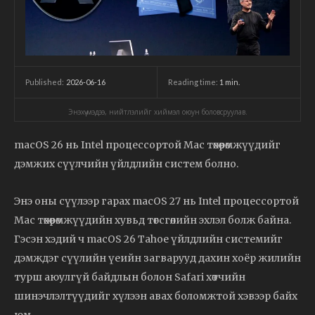
2026-06-16
Reading time:
1
min.
Published:
Энэхүү мэдээ, нийтлэлийг хиймэл оюун боловсруулав.
macOS 26 нь Intel процессортой Mac төхөөрөмжүүдийг
дэмжих сүүлчийн үйлдлийн систем болно.
Энэ оны сүүлээр гарах macOS 27 нь Intel процессортой
Mac төхөөрөмжүүдийн хувьд төгсгөлийн эхлэл болж байна.
Гэсэн хэдий ч macOS 26 Tahoe үйлдлийн системийг
дэмждэг сүүлийн үеийн загварууд дахин хоёр жилийн
турш аюулгүй байдлын болон Safari хөтчийн
шинэчлэлтүүдийг хүлээн авах боломжтой хэвээр байх