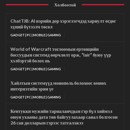
Холбоотой
ChatTJB: AI нэрийн дор хэрэглэгчдэд хариулт өгдөг
хүний бүтээлч төсөл
GADGET | PC | MOBILE | GAMING
World of Warcraft тоглоомын ертөнцийн
боссуудын системд өөрчлөлт орж, “lair” буюу үүр
хэлбэртэй болох нь
GADGET | PC | MOBILE | GAMING
Хайлтын системүүд монополь болохоос өмнөх
интернэтийн эрин үе
GADGET | PC | MOBILE | GAMING
Кентукки мужийн тариаланчдын гэр бүл хиймэл
оюун ухааны дата төв байгуулахаар санал болгосон
26 сая долларын гэрээс татгалзжээ