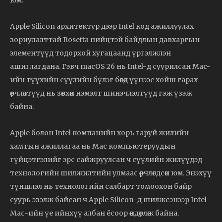
юм.
Apple Silicon архитектур дээр Intel код ажиллуулах
зориулалттай Rosetta нийцтэй байдлын давхаргын
элементүүд тодорхой хугацаанд үргэлжлэн
ашиглагдана. Гэвч macOS 26 нь Intel-д суурилсан Mac-
ийн түүхийн сүүлийн бүлэг бөгөөд үүнээс хойш гарах
өөрчлөлтүүд нь зөвхөн нэмэлт шинэчлэлтүүд гэж үзэж
байна.
Apple болон Intel компанийн хорь гаруй жилийн
хамтын ажиллагаа нь Mac компьютеруудын
гүйцэтгэлийг эрс сайжруулсан ч сүүлийн жилүүдэд
технологийн шилжилтийн улмаас өөрчлөгдсөн юм. Энэхүү
түншлэл нь технологийн салбарт томоохон байр
суурь эзэлж байсан ч Apple Silicon-д шилжсэнээр Intel
Mac-ийн үе ийнхүү албан ёсоор өндөрлөж байна.