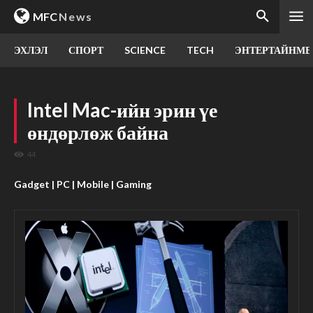
MFC
News
ЭХЛЭЛ
СПОРТ
SCIENCE
TECH
ЭНТЕРТАЙНМЕ
Intel Mac-ийн эрин үе
өндөрлөж байна
44
Gadget | PC | Mobile | Gaming