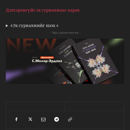
Дэлгэрэнгүйг эх сурвалжаас харах
↓Эх сурвалжийг нээх ↓
- Зар сурталчилгаа -