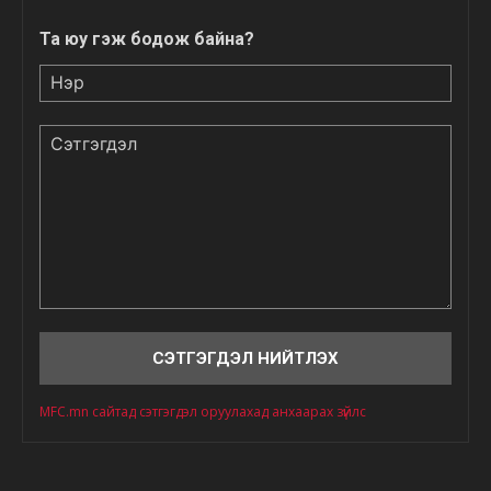
Та юу гэж бодож байна?
Нэр
Сэтгэгдэл
MFC.mn сайтад сэтгэгдэл оруулахад анхаарах зүйлс