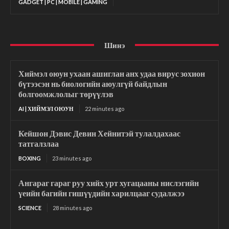
GADGET | PC | MOBILE | GAMING
Шинэ
Хиймэл оюун ухаан ашиглан анх удаа вирус зохион
бүтээсэн нь биологийн аюулгүй байдлын
болгоомжлолыг төрүүлэв
AI | ХИЙМЭЛ ОЮУН
22 minutes ago
Кейшон Дэвис Девин Хейнитэй тулалдахаас
татгалзлаа
BOXING
23 minutes ago
Ангараг гараг руу хийх урт хугацааны нислэгийн
үеийн багийн гишүүдийн харилцааг судалжээ
SCIENCE
28 minutes ago