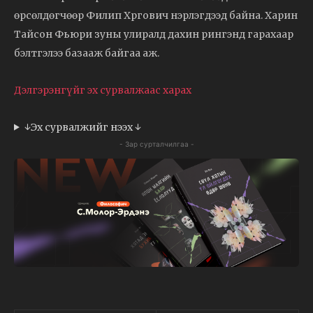
өрсөлдөгчөөр Филип Хргович нэрлэгдээд байна. Харин
Тайсон Фьюри зуны улиралд дахин рингэнд гарахаар
бэлтгэлээ базааж байгаа аж.
Дэлгэрэнгүйг эх сурвалжаас харах
↓Эх сурвалжийг нээх ↓
- Зар сурталчилгаа -