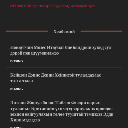
MFC.mn сайтад сэтгэгдэл оруулахад анхаарах зүйлс
Холбоотой
Нокаутчин Мозес Итаумаг бие бялдрын хувьд сул
дорой гэж шүүмжилжээ
BOXING
Кейшон Дэвис Девин Хейнитэй тулалдахаас
татгалзлаа
BOXING
Энтони Жошуа болон Тайсон Фьюри нарын
тулааныг Британийн үзэгчдэд зориулж эх орондоо
зохион байгуулахын төлөө тууштай тэмцэхээ Эдди
Хирн мэдэгдэв
BOXING