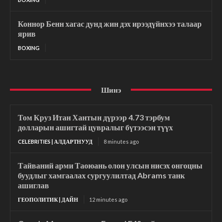
Коннор Бенн хагас дунд жин дэх ирээдүйнхээ талаар
ярив
BOXING
Шинэ
Том Круз Итан Хантын дүрээр 4.73 тэрбум
долларын ашигтай цувралыг бүтээсэн түүх
CELEBRITIES | АЛДАРТНУУД
8 minutes ago
Тайваний арми Таоюань олон улсын нисэх онгоцны
буудлыг хамгаалах сургуулилтад Abrams танк
ашиглав
ГЕОПОЛИТИК | ДАЙН
12 minutes ago