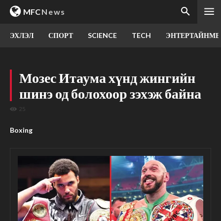
MFC
News
ЭХЛЭЛ
СПОРТ
SCIENCE
TECH
ЭНТЕРТАЙНМЕ
Мозес Итаума хүнд жингийн
шинэ од болохоор зэхэж байна
25
Boxing