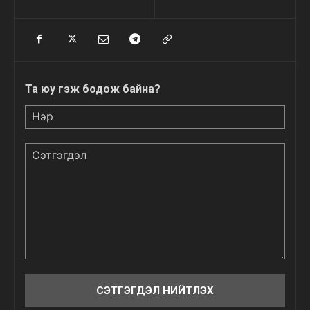
Та юу гэж бодож байна?
Нэр
Сэтгэгдэл