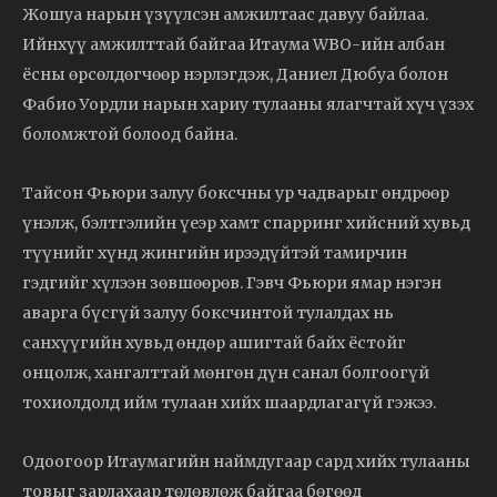
Жошуа нарын үзүүлсэн амжилтаас давуу байлаа.
Ийнхүү амжилттай байгаа Итаума WBO-ийн албан
ёсны өрсөлдөгчөөр нэрлэгдэж, Даниел Дюбуа болон
Фабио Уордли нарын хариу тулааны ялагчтай хүч үзэх
боломжтой болоод байна.
Тайсон Фьюри залуу боксчны ур чадварыг өндрөөр
үнэлж, бэлтгэлийн үеэр хамт спарринг хийсний хувьд
түүнийг хүнд жингийн ирээдүйтэй тамирчин
гэдгийг хүлээн зөвшөөрөв. Гэвч Фьюри ямар нэгэн
аварга бүсгүй залуу боксчинтой тулалдах нь
санхүүгийн хувьд өндөр ашигтай байх ёстойг
онцолж, хангалттай мөнгөн дүн санал болгоогүй
тохиолдолд ийм тулаан хийх шаардлагагүй гэжээ.
Одоогоор Итаумагийн наймдугаар сард хийх тулааны
товыг зарлахаар төлөвлөж байгаа бөгөөд