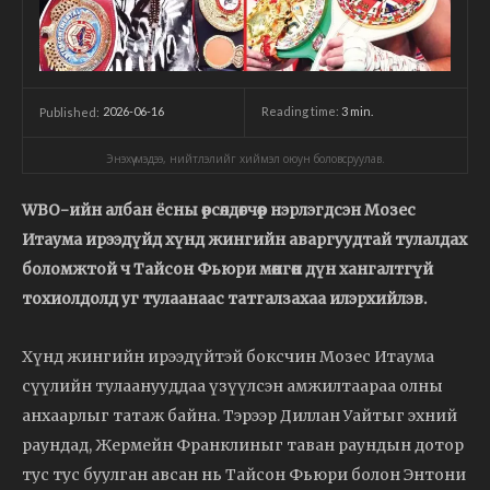
2026-06-16
Reading time:
3
min.
Published:
Энэхүү мэдээ, нийтлэлийг хиймэл оюун боловсруулав.
WBO-ийн албан ёсны өрсөлдөгчөөр нэрлэгдсэн Мозес
Итаума ирээдүйд хүнд жингийн аваргуудтай тулалдах
боломжтой ч Тайсон Фьюри мөнгөн дүн хангалтгүй
тохиолдолд уг тулаанаас татгалзахаа илэрхийлэв.
Хүнд жингийн ирээдүйтэй боксчин Мозес Итаума
сүүлийн тулаанууддаа үзүүлсэн амжилтаараа олны
анхаарлыг татаж байна. Тэрээр Диллан Уайтыг эхний
раундад, Жермейн Франклиныг таван раундын дотор
тус тус буулган авсан нь Тайсон Фьюри болон Энтони