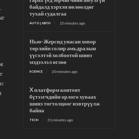
байдалд хэрхэн нөлөөлдөг
.
тухай судалгаа
ыг
15 minutes ago
AUTO | АВТО
Нью-Жерсид унасан ховор
төрлийн солир амьдралын
үүсэлтэй холбоотой шинэ
мэдээлэл өглөө
аж
20 minutes ago
SCIENCE
г
лс
X платформ контент
л
бүтээгчдийн орлого хуваах
шинэ тогтолцоог нэвтрүүлж
байна
31 minutes ago
TECH