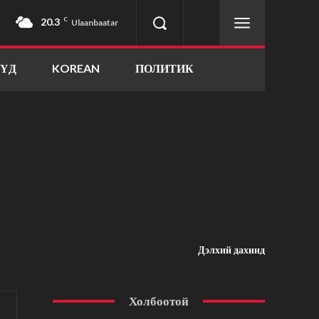
20.3
C
Ulaanbaatar
ҮҮД
KOREAN
ПОЛИТИК
Дэлхий дахинд
Холбоотой