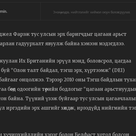
min.
Энэхүү мэдээ, нийтлэлийг хиймэл оюун боловсруулав.
жел Фарэж тус улсын эрх баригчдыг цагаан арьст
арлан гадуурхалт явуулж байна хэмээн мэдэгдлээ.
жуулан Их Британийн эрүүл мэнд, боловсрол, цагдаа
буй “Олон талт байдал, тэгш эрх, хүртээмж” (DEI)
байгааг онцолжээ. Тэрээр 2010 оны Тэгш байдлын туха
аа бөгөөд одоогийн төрийн бодлогыг “цагаан арьстнууды
сон байна. Түүний үзэж буйгаар тус улсын цагаачлалы
л иргэдийн эрх ашгийг хөндөж, ирээдүйд нийгмийн тэ
ан хүчирхийллийн хэрэг болон Белфаст хотод болсон