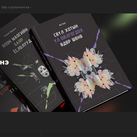
- Зар сурталчилгаа -