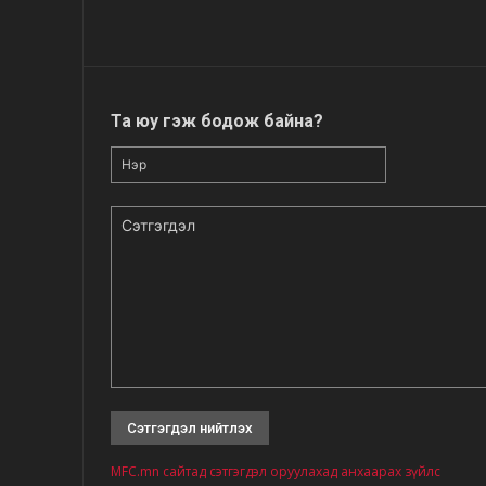
Та юу гэж бодож байна?
Нэр
Сэтгэгдэл
MFC.mn сайтад сэтгэгдэл оруулахад анхаарах зүйлс