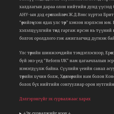
халдлагын дараа олон нийтийн дунд үүсээд 
АНУ-ын дэд ерөнхийлөгч Ж.Д.Вэнс хүртэл Бр
“өөрийгөө үзэн ядах улс төр” хэмээн нэрлэсэн 
хэлэлцүүлгийн төвд гаргаж ирсэн нь түүний
болгох оролдлого гэж ажиглагчид дүгнэж ба
Улс төрийн шинжээчдийн тэмдэглэснээр, Ерө
буй энэ үед “Reform UK” нам цагаачлалын эс
нэмэгдүүлж байна. Сүүлийн үеийн санал асуу
төрийн хүчин болж, Хөдөлмөрийн нам болон К
болох бүх нийтийн сонгуулиар орон нутгийн
Дэлгэрэнгүйг эх сурвалжаас харах
↓Эх сурвалжийг нээх ↓