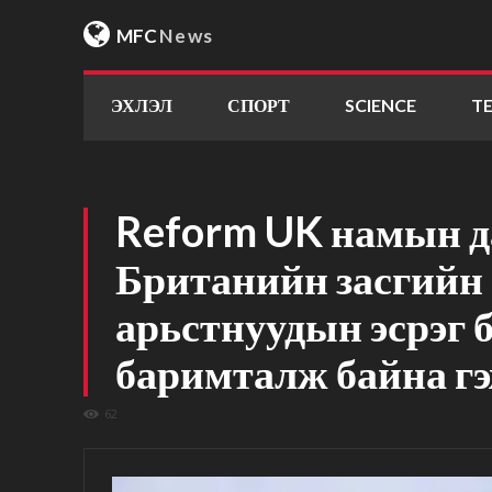
MFC
News
ЭХЛЭЛ
СПОРТ
SCIENCE
T
Reform UK намын д
Британийн засгийн 
арьстнуудын эсрэг 
баримталж байна гэ
62