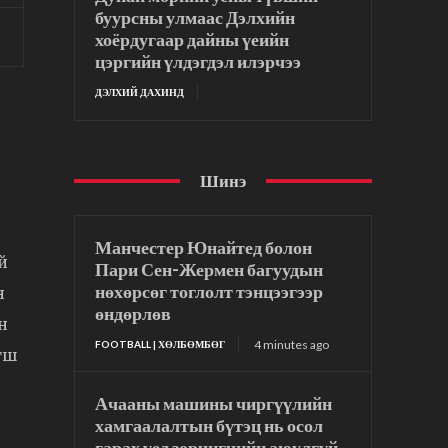
буурсны улмаас Дэлхийн
хоёрдугаар дайны үеийн
цэргийн үлдэгдэл илэрчээ
ДЭЛХИЙ ДАХИНД
Шинэ
Манчестер Юнайтед болон
й
Пари Сен-Жермен багуудын
нөхөрсөг тоглолт тэнцээгээр
н
өндөрлөв
н
4 minutes ago
FOOTBALL | ХӨЛБӨМБӨГ
гш
Ачааны машины чиргүүлийн
хамгаалалтын бүтэц нь осол
гарах үед зорчигчийн аюулгүй