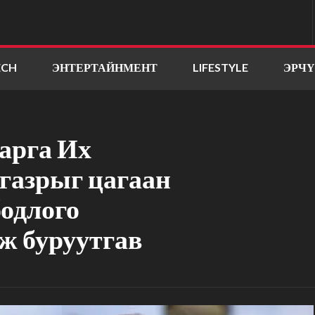
ECH
ЭНТЕРТАЙНМЕНТ
LIFESTYLE
ЭРЧ
арга Их
газрыг цагаан
бодлого
ж буруутгав