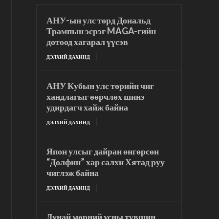
АНУ-ын улс төрд Дональд
Трампын эсрэг MAGA-гийн
дотоод хагарал үүсэв
ДЭЛХИЙ ДАХИНД
АНУ Кубын улс төрийн чиг
хандлагыг өөрчлөх шинэ
удирдагч хайж байна
ДЭЛХИЙ ДАХИНД
Япон улсыг дайран өнгөрсөн
“Долфин” хар салхи Хятад руу
чиглэж байна
ДЭЛХИЙ ДАХИНД
Дунай мөрний усны түвшин