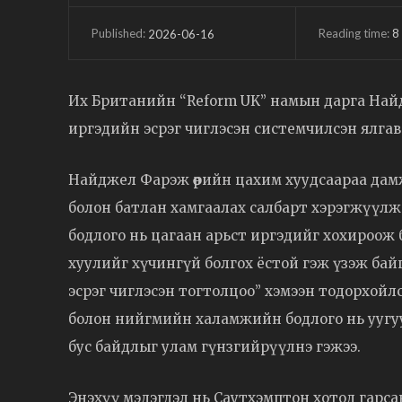
Reading time:
8
2026-06-16
Published:
Их Британийн “Reform UK” намын дарга Найд
иргэдийн эсрэг чиглэсэн системчилсэн ялгав
Найджел Фарэж өөрийн цахим хуудсаараа дам
болон батлан хамгаалах салбарт хэрэгжүүлж 
бодлого нь цагаан арьст иргэдийг хохироож 
хуулийг хүчингүй болгох ёстой гэж үзэж байг
эсрэг чиглэсэн тогтолцоо” хэмээн тодорхойл
болон нийгмийн халамжийн бодлого нь уугуу
бус байдлыг улам гүнзгийрүүлнэ гэжээ.
Энэхүү мэдэгдэл нь Саутхэмптон хотод гарс