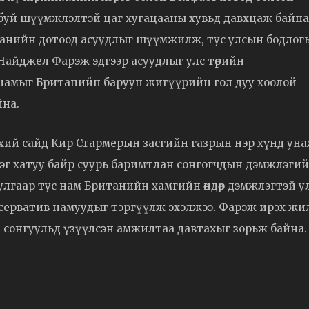
буй шүүмжлэлтэй цаг хугацааны хувьд давхцаж байна
итанийн дотоод асуудлыг шүүмжилж, тус улсын бодлог
юм. Найджел Фарэж эдгээр асуудлыг улс төрийн
 намыг Британийн баруун жигүүрийн гол дуу хоолой
йна.
нхий сайд Кир Стармерын засгийн газрын нэр хүнд ун
рэг хатуу байр суурь баримтлан сонгогчдын дэмжлэгий
лгаар тус нам Британийн хамгийн өндөр дэмжлэгтэй у
онсерватив намуудыг тэргүүлж эхэлжээ. Фарэж ирэх жи
 сонгуульд үзүүлсэн амжилтаа давтахыг зорьж байна.