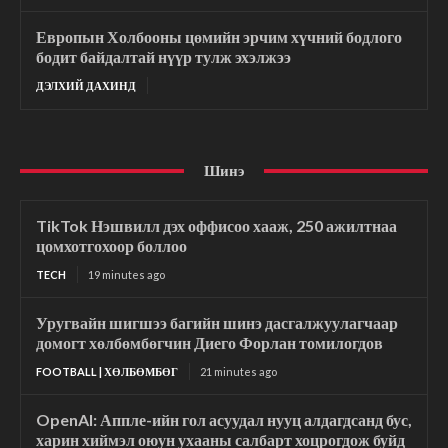
Европын Холбооны цөмийн эрчим хүчний бодлого
бодит байдалтай нүүр тулж эхэлжээ
ДЭЛХИЙ ДАХИНД
Шинэ
TikTok Нэшвилл дэх оффисоо хааж, 250 ажилтнаа
цомхотгохоор боллоо
TECH
19 minutes ago
Уругвайн шигшээ багийн шинэ дасгалжуулагчаар
домогт хөлбөмбөгчин Диего Форлан томилогдов
FOOTBALL | ХӨЛБӨМБӨГ
21 minutes ago
OpenAI: Аппле-ийн гол асуудал нууц алдагдсанд бус,
харин хиймэл оюун ухааны салбарт хоцрогдож буйд