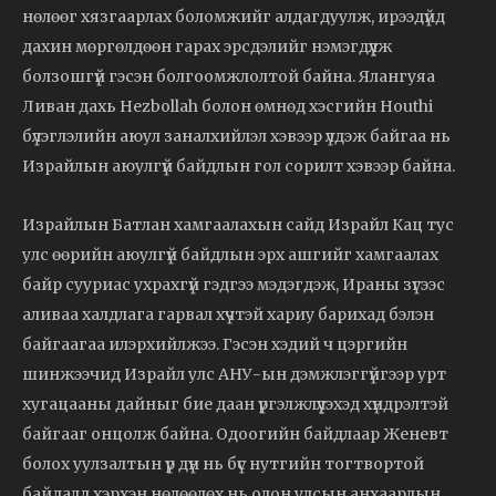
нөлөөг хязгаарлах боломжийг алдагдуулж, ирээдүйд
дахин мөргөлдөөн гарах эрсдэлийг нэмэгдүүлж
болзошгүй гэсэн болгоомжлолтой байна. Ялангуяа
Ливан дахь Hezbollah болон өмнөд хэсгийн Houthi
бүлэглэлийн аюул заналхийлэл хэвээр үлдэж байгаа нь
Израйлын аюулгүй байдлын гол сорилт хэвээр байна.
Израйлын Батлан хамгаалахын сайд Израйл Кац тус
улс өөрийн аюулгүй байдлын эрх ашгийг хамгаалах
байр сууриас ухрахгүй гэдгээ мэдэгдэж, Ираны зүгээс
аливаа халдлага гарвал хүчтэй хариу барихад бэлэн
байгаагаа илэрхийлжээ. Гэсэн хэдий ч цэргийн
шинжээчид Израйл улс АНУ-ын дэмжлэггүйгээр урт
хугацааны дайныг бие даан үргэлжлүүлэхэд хүндрэлтэй
байгааг онцолж байна. Одоогийн байдлаар Женевт
болох уулзалтын үр дүн нь бүс нутгийн тогтвортой
байдалд хэрхэн нөлөөлөх нь олон улсын анхаарлын