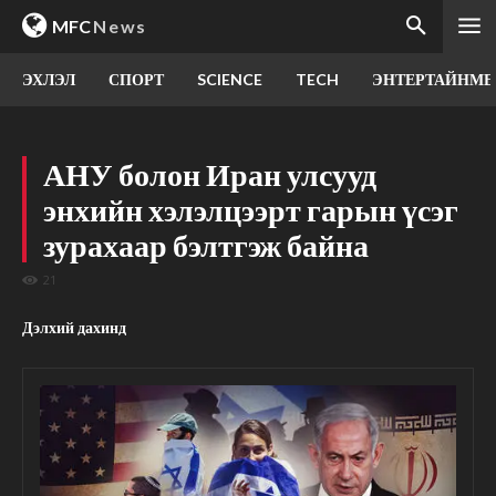
MFC
News
ЭХЛЭЛ
СПОРТ
SCIENCE
TECH
ЭНТЕРТАЙНМЕ
АНУ болон Иран улсууд
энхийн хэлэлцээрт гарын үсэг
зурахаар бэлтгэж байна
21
Дэлхий дахинд