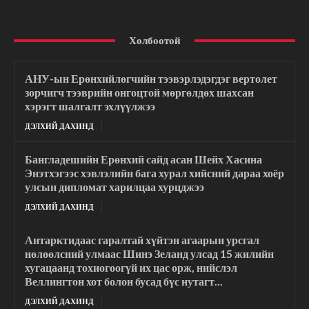
Холбоотой
АНУ-ын Ерөнхийлөгчийн тээвэрлэдэгдэг вертолет
зорчигч тээврийн онгоцтой мөргөлдөх шахсан
хэрэгт шалгалт эхлүүлжээ
ДЭЛХИЙ ДАХИНД
Бангладешийн Ерөнхий сайд асан Шейх Хасина
Энэтхэгээс хэвлэлийн бага хурал хийсний дараа хоёр
улсын дипломат харилцаа хурцджээ
ДЭЛХИЙ ДАХИНД
Антарктидаас гаралтай хүйтэн агаарын урсгал
нөлөөлсний улмаас Шинэ Зеланд улсад 15 жилийн
хугацаанд тохиогоогүй их цас орж, нийслэл
Веллингтон хот болон бусад бүс нутагт...
ДЭЛХИЙ ДАХИНД