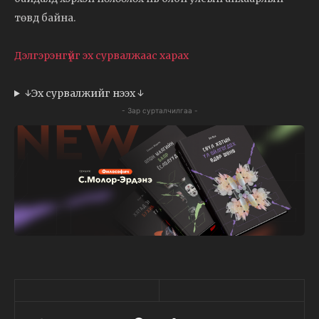
төвд байна.
Дэлгэрэнгүйг эх сурвалжаас харах
↓Эх сурвалжийг нээх ↓
- Зар сурталчилгаа -