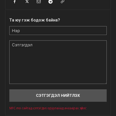
Та юу гэж бодож байна?
Нэр
Сэтгэгдэл
MFC.mn сайтад сэтгэгдэл оруулахад анхаарах зүйлс