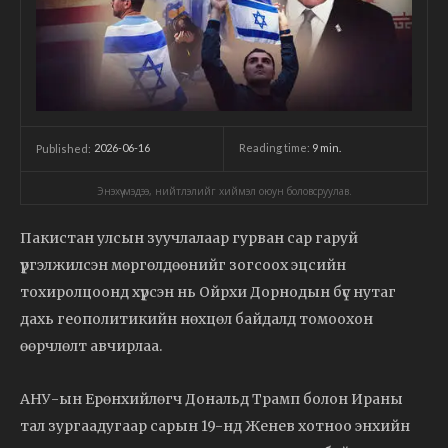
2026-06-16
Reading time:
9
min.
Published:
Энэхүү мэдээ, нийтлэлийг хиймэл оюун боловсруулав.
Пакистан улсын зуучлалаар гурван сар гаруй
үргэлжилсэн мөргөлдөөнийг зогсоох эцсийн
тохиролцоонд хүрсэн нь Ойрхи Дорнодын бүс нутаг
дахь геополитикийн нөхцөл байдалд томоохон
өөрчлөлт авчирлаа.
АНУ-ын Ерөнхийлөгч Дональд Трамп болон Ираны
тал зургаадугаар сарын 19-нд Женев хотноо энхийн