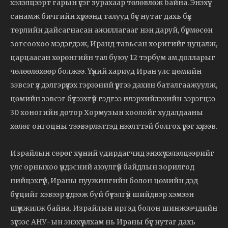
хэлэлцээрт гарын үсэг зурахаар төлөвлөж байна. Энэхүү
санамж бичгийн хүрээнд талууд бүс нутаг дахь бүх
төрлийн дайсагнасан ажиллагааг нэн даруй, бүрмөсөн
зогсоохоо мэдэгдэж, Иранд тавьсан хоригийг цуцалж,
царцаасан хөрөнгийн тал буюу 12 тэрбум ам.долларыг
чөлөөлөхөөр болжээ. Үүний хариуд Иран улс цөмийн
зэвсэг үл дэлгэрүүлэх гэрээний үүргээ дахин баталгаажуулж,
цөмийн зэвсэг бүтээхгүй гэдгээ илэрхийлэхийн зэрэгцээ
30 хоногийн дотор Хормузын хоолойг худалдааны
хөлөг онгоцны тээвэрлэлтэд нээлттэй болгох үүрэг хүлээв.
Израйлын сөрөг хүчний удирдагчид энэхүү хэлэлцээрийг
улс орныхоо үндэсний аюулгүй байдлын зорилгод
нийцэхгүй, Ираны пуужингийн болон цөмийн дэд
бүтцийг хэвээр үлдээж буй бүтэлгүй шийдвэр хэмээн
шүүмжилж байна. Израйлын иргэд болон шинжээчдийн
зүгээс АНУ-ын энэхүү алхам нь Ираны бүс нутаг дахь