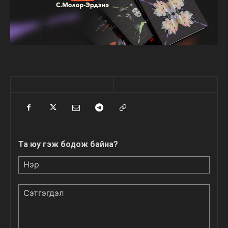
Та юу гэж бодож байна?
Нэр