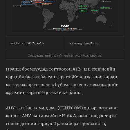
2026-06-16
Reading time:
4
min.
Published:
Энэхүү мэдээ, нийтлэлийг хиймэл оюун боловсруулав.
Ираны боомтуудад тогтоосон АНУ-ын тэнгисийн
цэргийн бүслэлт баасан гарагт Женев хотноо гарын
үсэг зурахаар төлөвлөж буй гал зогсоох хэлэлцээрийг
хүлээхийн зэрэгцээ үргэлжилж байна.
АНУ-ын Төв командлал (CENTCOM) өнгөрсөн долоо
хоногт АНУ-ын армийн AH-64 Apache нисдэг тэрэг
сөнөөгдсөний хариуд Ираны эсрэг цохилт өгч,