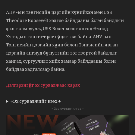
АНУ-ын тэнгисийн цэргийн хүчнийхэн мөн USS
Theodore Roosevelt хөлгөө байлдааны бэлэн байдлын
үзлэгт хамруулж, USS Boxer хөлөг онгоц Өмнөд
Хятадын тэнгист үүрэг гүйцэтгэж байна. АНУ-ын
Тэнгисийн цэргийн хүчин болон Тэнгисийн явган
цэргийн ангиуд бүс нутгийн тогтвортой байдлыг
хангах, сургуулилт хийх замаар байлдааны бэлэн
байдлаа хадгалсаар байна.
Дэлгэрэнгүйг эх сурвалжаас харах
↓Эх сурвалжийг нээх ↓
- Зар сурталчилгаа -