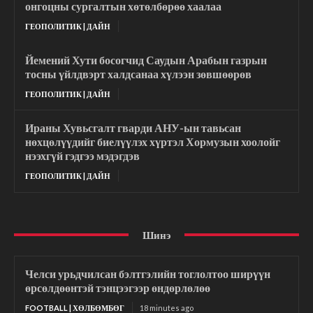
онгоцны сургалтын хөтөлбөрөө хаалаа
ГЕОПОЛИТИК | ДАЙН
Йемений Хути босогчид Саудын Арабын газрын
тосны үйлдвэрт халдсанаа хүлээн зөвшөөрөв
ГЕОПОЛИТИК | ДАЙН
Ираны Хувьсгалт гварди АНУ-ын тавьсан
нөхцөлүүдийг биелүүлэх хүртэл Хормузын хоолойг
нээхгүй гэдгээ мэдэгдэв
ГЕОПОЛИТИК | ДАЙН
Шинэ
Челси урьдчилсан бэлтгэлийн тоглолтоо ширүүн
өрсөлдөөнтэй тэнцээгээр өндөрлөлөө
FOOTBALL | ХӨЛБӨМБӨГ
18 minutes ago