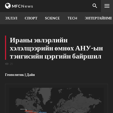
MFC
News
ЭХЛЭЛ
СПОРТ
SCIENCE
TECH
ЭНТЕРТАЙНМЕ
Ираны эвлэрлийн
хэлэлцээрийн өмнөх АНУ-ын
тэнгисийн цэргийн байршил
29
Геополитик | Дайн