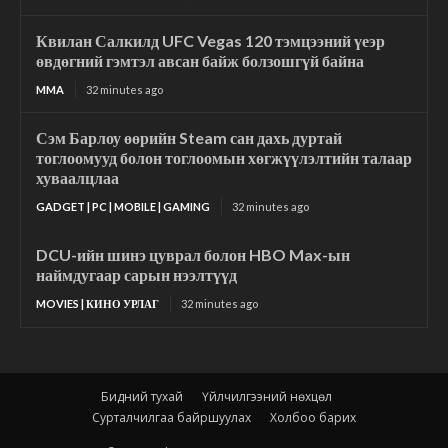
Квилан Салкилд UFC Vegas 120 тэмцээний үеэр
өвдөгний гэмтэл авсан байж болзошгүй байна
MMA
32 minutes ago
Сэм Барлоу өөрийн Steam сан дахь дуртай
тоглоомууд болон тоглоомын хөгжүүлэлтийн талаар
хуваалцлаа
GADGET | PC | MOBILE | GAMING
32 minutes ago
DCU-ийн шинэ цуврал болон HBO Max-ын
наймдугаар сарын нээлтүүд
MOVIES | КИНО УРЛАГ
32 minutes ago
Бидний тухай
Үйлчилгээний нөхцөл
Сурталчилгаа байршуулах
Холбоо барих