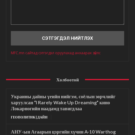
Сэтгэгдэл
MFC.mn сайтад сэтгэгдэл оруулахад анхаарах зүйлс
Холбоотой
Украины дайны үеийн нийгэм, соёлын зөрчлийг
харуулсан “I Rarely Wake Up Dreaming” кино
Локарногийн наадамд тавигдлаа
ГЕОПОЛИТИК | ДАЙН
АНУ-ын Агаарын цэргийн хүчин A-10 Warthog