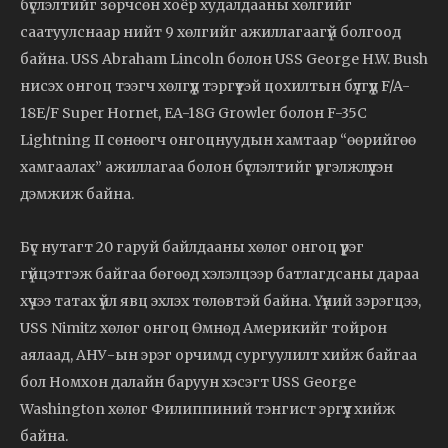
бүслэлтийг зөрчсөн хоёр худалдааны хөлгийг
саатуулснаар нийт 9 хөлгийг ажиллагаагүй болгоод
байна. USS Abraham Lincoln болон USS George H.W. Bush
нисэх онгоц тээгч хөлгүүд тэргүүтэй цохилтын бүлгүүд F/A-
18E/F Super Hornet, EA-18G Growler болон F-35C
Lightning II сөнөөгч онгоцнуудын хамтаар “өөрийгөө
хамгаалах” ажиллагаа болон бүслэлтийг үргэлжлүүлэн
дэмжиж байна.
Бүс нутагт 20 гаруй байлдааны хөлөг онгоц үүрэг
гүйцэтгэж байгаа бөгөөд хэлэлцээр батлагдсаны дараа
хүчээ татах үйл явц эхлэх төлөвтэй байна. Үүний зэрэгцээ,
USS Nimitz хөлөг онгоц Өмнөд Америкийг тойрон
аялаад, АНУ-ын эрэг орчимд сургуулилт хийж байгаа
бол Номхон далайн баруун хэсэгт USS George
Washington хөлөг Филиппиний тэнгист эргүүл хийж
байна.