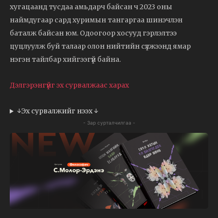
хугацаанд тусдаа амьдарч байсан ч 2023 оны
наймдугаар сард хуримын тангаргаа шинэчлэн
баталж байсан юм. Одоогоор хосууд гэрлэлтээ
цуцлуулж буй талаар олон нийтийн сүлжээнд ямар
нэгэн тайлбар хийгээгүй байна.
Дэлгэрэнгүйг эх сурвалжаас харах
↓Эх сурвалжийг нээх ↓
- Зар сурталчилгаа -