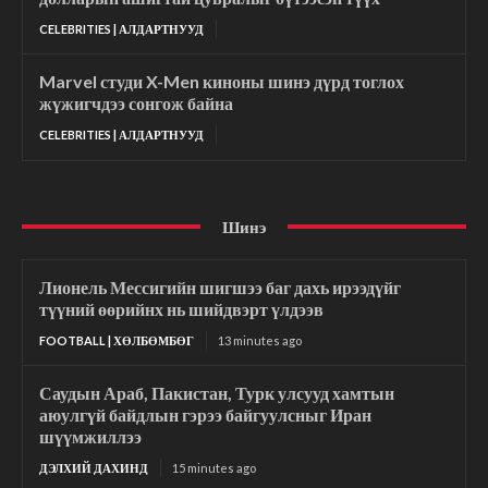
CELEBRITIES | АЛДАРТНУУД
Marvel студи X-Men киноны шинэ дүрд тоглох
жүжигчдээ сонгож байна
CELEBRITIES | АЛДАРТНУУД
Шинэ
Лионель Мессигийн шигшээ баг дахь ирээдүйг
түүний өөрийнх нь шийдвэрт үлдээв
FOOTBALL | ХӨЛБӨМБӨГ
13 minutes ago
Саудын Араб, Пакистан, Турк улсууд хамтын
аюулгүй байдлын гэрээ байгуулсныг Иран
шүүмжиллээ
ДЭЛХИЙ ДАХИНД
15 minutes ago