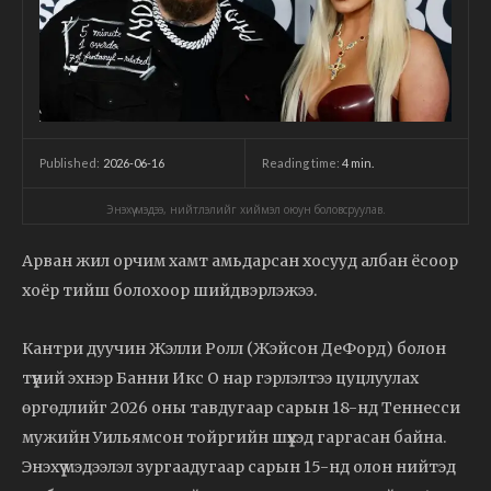
2026-06-16
Reading time:
4
min.
Published:
Энэхүү мэдээ, нийтлэлийг хиймэл оюун боловсруулав.
Арван жил орчим хамт амьдарсан хосууд албан ёсоор
хоёр тийш болохоор шийдвэрлэжээ.
Кантри дуучин Жэлли Ролл (Жэйсон ДеФорд) болон
түүний эхнэр Банни Икс О нар гэрлэлтээ цуцлуулах
өргөдлийг 2026 оны тавдугаар сарын 18-нд Теннесси
мужийн Уильямсон тойргийн шүүхэд гаргасан байна.
Энэхүү мэдээлэл зургаадугаар сарын 15-нд олон нийтэд