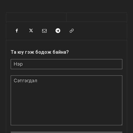
Та юу гэж бодож байна?
Нэр
Сэтгэгдэл