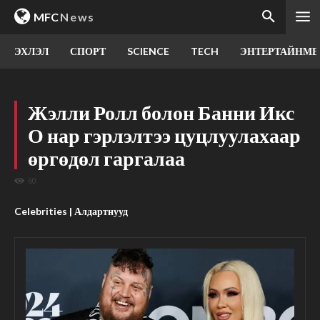
MFC
News
ЭХЛЭЛ
СПОРТ
SCIENCE
TECH
ЭНТЕРТАЙНМЕ
Жэлли Ролл болон Банни Икс
О нар гэрлэлтээ цуцлуулахаар
өргөдөл гаргалаа
60
Celebrities | Алдартнууд