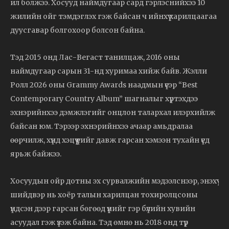
ил болжээ. Хосууд наймдугаар сард гэрлэснийхээ 10
жилийн ойг тэмдэглэх гэж байсан ч ийнхүү харилцаагаа
дуусгавар болгохоор болсон байна.
Тэд 2015 онд Лас-Вегаст танилцаж, 2016 оны
наймдугаар сарын 31-нд хуримаа хийж байв. Жэлли
Ролл 2026 оны Grammy Awards наадмын үеэр “Best
Contemporary Country Album” шагналыг хүртэхдээ
эхнэрийнхээ дэмжлэгийг онцлон талархал илэрхийлж
байсан юм. Тэрээр эхнэрийнхээ ачаар амьдралаа
өөрчилж, хүнд хэцүү үеийг давж гарсан хэмээн тухайн үед
ярьж байжээ.
Хосуудын ойр дотны эх сурвалжийн мэдээлснээр, энэхүү
шийдвэр нь хоёр талын харилцан тохиролцсоны
үндсэн дээр гарсан бөгөөд үүнийг гэр бүлийн хувийн
асуудал гэж үзэж байна. Тэд өмнө нь 2018 онд түр