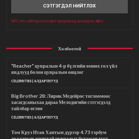
MFC.mn сайтад сэтгэгдэл оруулахад анхаарах зүйлс
Холбоотой
“Reacher” цувралын 4-р бүлгийн өмнөх гол үйл
явдлууд болон цувралын онцлог
CELEBRITIES | АЛДАРТНУУД
Big Brother 28: Лирик Медейрос тоглоомоос
хасагдсаныхаа дараа Мелодигийн сэтгэгдэлд
тайлбар өглөө
CELEBRITIES | АЛДАРТНУУД
Том Круз Итан Хантын дүрээр 4.73 тэрбум
долларын ашигтай цувралыг бүтээсэн түүх