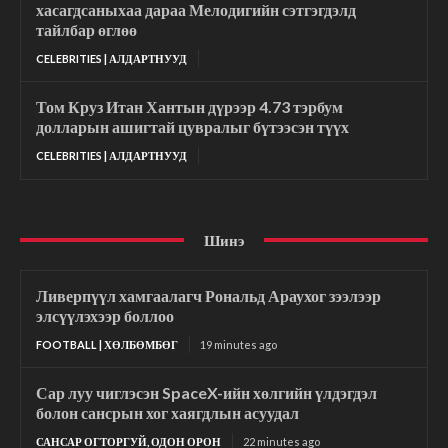
хасагдсаныхаа дараа Мелодигийн сэтгэгдэлд
тайлбар өглөө
CELEBRITIES | АЛДАРТНУУД
Том Круз Итан Хантын дүрээр 4.73 тэрбум
долларын ашигтай цувралыг бүтээсэн түүх
CELEBRITIES | АЛДАРТНУУД
Шинэ
Ливерпүүл хамгаалагч Рональд Араухог зээлээр
элсүүлэхээр боллоо
FOOTBALL | ХӨЛБӨМБӨГ
19 minutes ago
Сар луу чиглэсэн SpaceX-ийн хөлгийн үлдэгдэл
болон сансрын хог хаягдлын асуудал
САНСАР ОГТОРГУЙ, ОДОН ОРОН
22 minutes ago