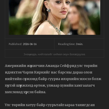
2026-06-16
Reading time:
3
min.
Published:
Энэхүү мэдээ, нийтлэлийг хиймэл оюун боловсруулав.
Америкийн жүжигчин Аманда Сейфрид улс төрийн
идэвхтэн Чарли Киркийг нас барсны дараа олон
нийтийн сүлжээнд байр сууриа илэрхийлснээсээ болж
хүчтэй шүүмжлэлд өртөж, улмаар хувийн хамгаалагч
хөлслөхөд хүрсэн байна.
Улс төрийн хатуу байр суурьтайгаараа танигдсан