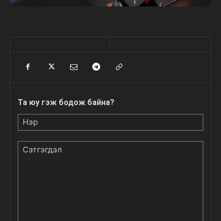
Та юу гэж бодож байна?
Нэр