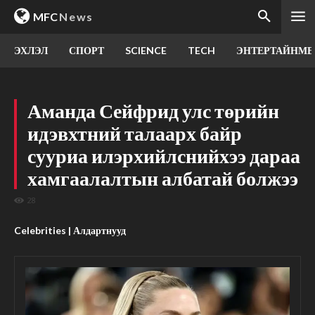
MFC
News
ЭХЛЭЛ
СПОРТ
SCIENCE
TECH
ЭНТЕРТАЙНМЕ
Аманда Сейфрид улс төрийн
идэвхтний талаарх байр
сууриа илэрхийлснийхээ дараа
хамгаалалтын албатай болжээ
28
Celebrities | Алдартнууд