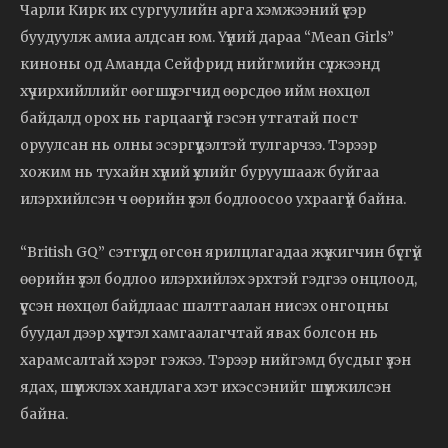
Чарли Кирк их сургуулийн арга хэмжээний үеэр
буудуулж амиа алдсан юм. Үүний дараа “Mean Girls”
киноны од Аманда Сейфрид нийгмийн сүлжээнд
хүчирхийллийг өөгшүүлэгчид өөрсдөө ийм нөхцөл
байдалд орох нь гарцаагүй гэсэн утгатай пост
оруулсан нь олны эсэргүүцэлтэй тулгарчээ. Тэрээр
хожим нь тухайн хүний үхлийг буруушааж буйгаа
илэрхийлсэн ч өөрийн үзэл бодлоосоо ухраагүй байна.
“British GQ” сэтгүүлд өгсөн ярилцлагадаа жүжигчин бүсгүй
өөрийн үзэл бодлоо илэрхийлэх эрхтэй гэдгээ онцлоод,
үүссэн нөхцөл байдлаас шалтгаалан нисэх онгоцны
буудал дээр хүртэл хамгаалагчтай явах болсон нь
харамсалтай хэрэг гэжээ. Тэрээр нийгэмд бусдыг үзэн
ядах, шүүмжлэх хандлага хэт ихэссэнийг шүүмжилсэн
байна.