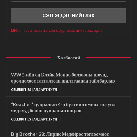
Сэтгэгдэл
MFC.mn сайтад сэтгэгдэл оруулахад анхаарах зүйлс
Холбоотой
WWE-ийн од Блэйк Монро болзооны шоунд
оролцохоос татгалзсан шалтгаанаа тайлбарлав
CELEBRITIES | АЛДАРТНУУД
“Reacher” цувралын 4-р бүлгийн өмнөх гол үйл
явдлууд болон цувралын онцлог
CELEBRITIES | АЛДАРТНУУД
Big Brother 28: Лирик Медейрос тоглоомоос