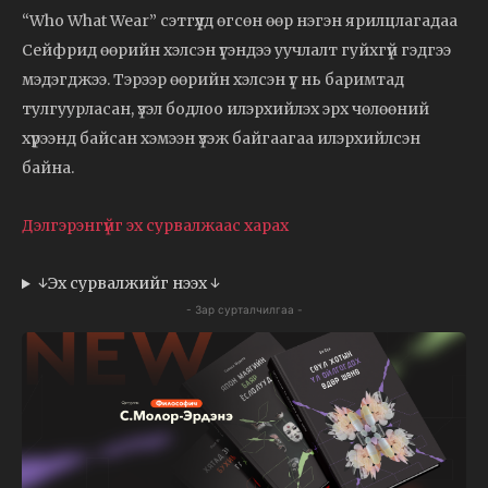
“Who What Wear” сэтгүүлд өгсөн өөр нэгэн ярилцлагадаа
Сейфрид өөрийн хэлсэн үгэндээ уучлалт гуйхгүй гэдгээ
мэдэгджээ. Тэрээр өөрийн хэлсэн үг нь баримтад
тулгуурласан, үзэл бодлоо илэрхийлэх эрх чөлөөний
хүрээнд байсан хэмээн үзэж байгаагаа илэрхийлсэн
байна.
Дэлгэрэнгүйг эх сурвалжаас харах
↓Эх сурвалжийг нээх ↓
- Зар сурталчилгаа -