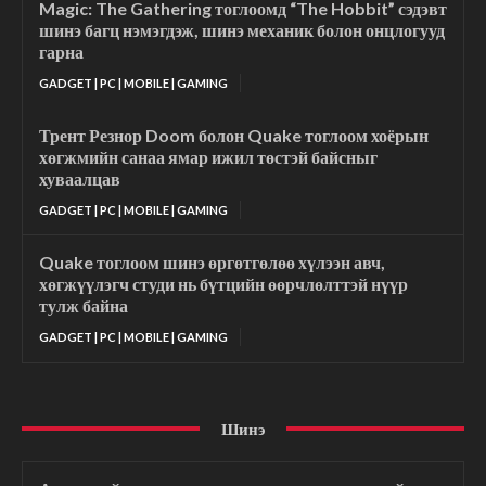
Magic: The Gathering тоглоомд “The Hobbit” сэдэвт
шинэ багц нэмэгдэж, шинэ механик болон онцлогууд
гарна
GADGET | PC | MOBILE | GAMING
Трент Резнор Doom болон Quake тоглоом хоёрын
хөгжмийн санаа ямар ижил төстэй байсныг
хуваалцав
GADGET | PC | MOBILE | GAMING
Quake тоглоом шинэ өргөтгөлөө хүлээн авч,
хөгжүүлэгч студи нь бүтцийн өөрчлөлттэй нүүр
тулж байна
GADGET | PC | MOBILE | GAMING
Шинэ