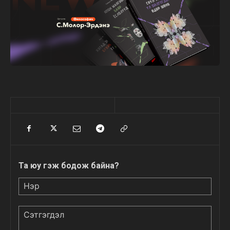
Та юу гэж бодож байна?
Нэр