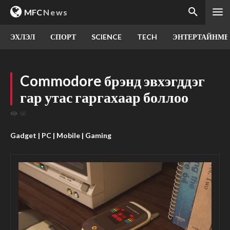
MFC
News
ЭХЛЭЛ
СПОРТ
SCIENCE
TECH
ЭНТЕРТАЙНМЕ
Commodore брэнд эвхэгддэг
гар утас гаргахаар боллоо
68
Gadget | PC | Mobile | Gaming