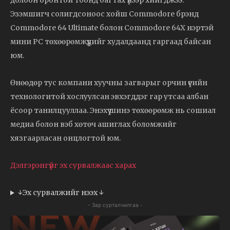
долоон оронтой тоонд багтах үнээр хийгджээ.
Эзэмшигч солигдсоноос хойш Commodore брэнд
Commodore 64 Ultimate болон Commodore 64X нэртэй
мини PC төхөөрөмжүүдийг худалдаанд гаргаад байсан
юм.
Өнөөдөр тус компани хуучны загварыг орчин үеийн
технологитой хослуулсан эвхэгддэг гар утсаа албан
ёсоор танилцууллаа. Энэхүү шинэ төхөөрөмж нь сошиал
медиа болон вэб хөтөч ашиглах боломжийг
хязгаарласан онцлогтой юм.
Дэлгэрэнгүйг эх сурвалжаас харах
↓Эх сурвалжийг нээх ↓
- Зар сурталчилгаа -