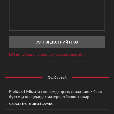
Сэтгэгдэл
MFC.mn сайтад сэтгэгдэл оруулахад анхаарах зүйлс
Холбоотой
Fields of Mistria тоглоомд гэрлэх санал тавих бөгж
бүтээхэд шаардагдах материал болон заавар
GADGET | PC | MOBILE | GAMING