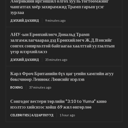
Америкийн иргэншил олгох хууль тогтоомжийг
чангатгах хоёр захирамжид Трамп гарын үсэг
зурлаа
ДЭЛХИЙ ДАХИНД
9 minutes ago
АНУ-ын Ерөнхийлөгч Дональд Трамп
залгамжлагчаараа дэд Ерөнхийлөгч Ж.Д.Вэнсийг
сонгох сонирхолтой байгаагаа хаалттай уулзалтын
үеэр илэрхийлжээ
ДЭЛХИЙ ДАХИНД
35 minutes ago
Карл Фроч Британийн бүх цаг үеийн хамгийн агуу
боксчноор Леннокс Люисийг нэрлэв
BOXING
37 minutes ago
Сонгодог вестерн төрлийн “3:10 to Yuma” кино
нээлтээ хийснээс хойш 69 жил өнгөрлөө
CELEBRITIES | АЛДАРТНУУД
1 hour ago