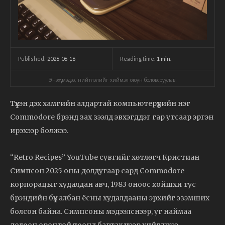
2026-06-16
Reading time:
1
min.
Published:
Энэхүү мэдээ, нийтлэлийг хиймэл оюун боловсруулав.
Түүхэн дэх хамгийн алдартай компьютерүүдийн нэг
Commodore брэнд зах зээлд эвхэгддэг гар утсаар эргэн
ирэхээр болжээ.
“Retro Recipes” YouTube сувгийг хөтлөгч Кристиан
Симпсон 2025 оны долдугаар сард Commodore
корпорацыг худалдан авч, 1983 оноос хойшхи тус
брэндийн бүх албан ёсны худалдааны эрхийг эзэмших
болсон байна. Симпсоны мэдээлснээр, уг наймаа