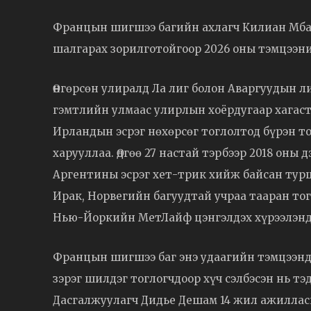
Францын шигшээ багийн ахлагч Килиан Мбап
шалгарах зорилготойгоор 2026 оны тэмцээни
Өнгөрсөн улиралд Ла лиг болон Аваргуудын л
гэмтлийн улмаас улирлын хоёрдугаар хагаст 
Ирландын эсрэг нөхөрсөг тоглолтод бүрэн то
харууллаа. Өдгөө 27 настай тэрбээр 2018 он
Аргентины эсрэг хет-трик хийж байсан тур
Ирак, Норвегийн багуудтай учраа тааран тог
Нью-Йоркийн МетЛайф цэнгэлдэх хүрээлэнд 
Францын шигшээ баг энэ удаагийн тэмцээнд
зэрэг шилдэг тоглогчдоор хүч сэлбэсэн нь т
Дасгалжуулагч Дидье Дешам 14 жил ажилласн