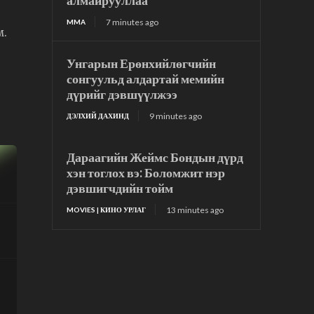
алмайрууллаа
7 minutes ago
MMA
м.
Унгарын Ерөнхийлөгчийн
сонгуульд алдартай мемийн
дүрийг дэвшүүлжээ
9 minutes ago
ДЭЛХИЙ ДАХИНД
Дараагийн Жеймс Бондын дүрд
хэн тоглох вэ: Боломжит нэр
дэвшигчдийн тойм
13 minutes ago
MOVIES | КИНО УРЛАГ