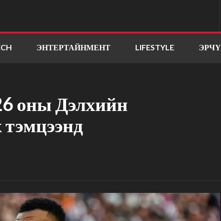
ECH
ЭНТЕРТАЙНМЕНТ
LIFESTYLE
ЭРЧ
6 оны Дэлхийн
 тэмцээнд