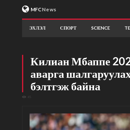
MFC
News
ЭХЛЭЛ
СПОРТ
SCIENCE
T
Килиан Мбаппе 202
аварга шалгаруулах
бэлтгэж байна
45