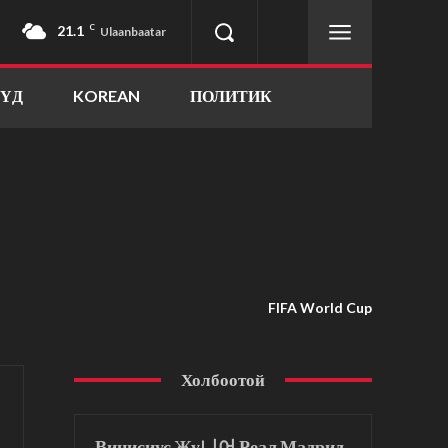
21.1
C
Ulaanbaatar
ҮҮД
KOREAN
ПОЛИТИК
FIFA World Cup
Холбоотой
Винисиус Жу니어 Реал Мадрид