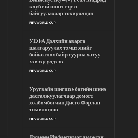
клубтэй шинэ гэрээ
байгуулахаар тохиролцов
FIFA WORLD CUP
УЕФА Дэлхийн аварга
шалгаруулах тэмцээнийг
бойкотлох байр сууриа хатуу
хэвээр үлдээв
FIFA WORLD CUP
Уругвайн шигшээ багийн шинэ
дасгалжуулагчаар домогт
хөлбөмбөгчин Диего Форлан
томилогдов
FIFA WORLD CUP
Джанни Инфантимог дэмжсэн