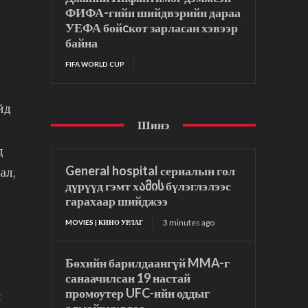
ФИФА-гийн шийдвэрийн дараа
УЕФА бойcкот зарласан хэвээр
байна
FIFA WORLD CUP
йд
Шинэ
д
General hospital сериалын гол
ал,
дүрүүд гэмт хამის бүлэглэлээс
гарахаар шийджээ
3 minutes ago
MOVIES | КИНО УРЛАГ
Бөхийн барилдаангүй MMA-г
санаачилсан 19 настай
промоутер UFC-ийн оддыг
х