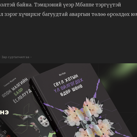
зэлтэй байна. Тэмцээний үеэр Мбаппе тэргүүтэй
л зэрэг хүчирхэг багуудтай аваргын төлөө өрсөлдөх ю
- Зар сурталчилгаа -