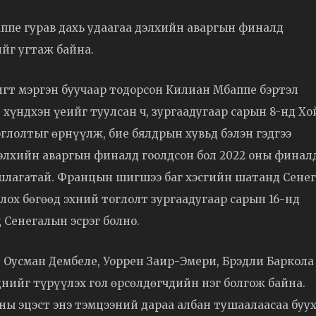
пе гурав дахь удаагаа дэлхийн аваргын финалд
йг угтаж байна.
игт мэргэн буучаар тодорсон Килиан Мбаппе бэртэл
хүндхэн үеийг туулсан ч, зургаадугаар сарын 8-нд Хо
глолтыг өрнүүлж, бие бялдрын хувьд бэлэн гэдгээ
ы дэлхийн аваргын финалд гоолдсон бол 2022 оны финал
шлагатай. Францын шигшээ баг хэсгийн шатанд Сенег
лох бөгөөд эхний тоглолт зургаадугаар сарын 16-нд
Сенегалын эсрэг болно.
 Оусман Дембеле, Уоррен Заир-Эмери, Брэдли Баркола
эднийг түрүүлэх гол өрсөлдөгчдийн нэг болгож байна.
ы эцэст энэ тэмцээний дараа албан тушаалаасаа буу