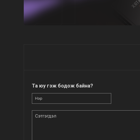
Та юу гэж бодож байна?
Нэр