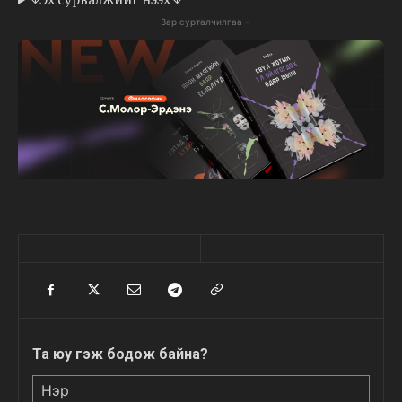
- Зар сурталчилгаа -
Та юу гэж бодож байна?
Нэр