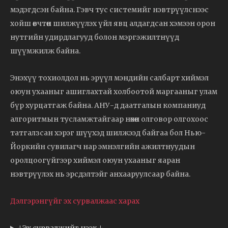
мэдэгдсэн байна. Гэвч тус системийг нэвтрүүлснээс
хойш өвчтөн шилжүүлэх үйл явц алдагдсан хэмээн орон
нутгийн удирдлагууд болон мэргэжилтнүүд
шүүмжилж байна.
Энэхүү тохиолдол нь эрүүл мэндийн салбарт хиймэл
оюун ухааныг ашиглахтай холбоотой маргааныг улам
бүр хурцатгаж байна. АНУ-д даатгалын компаниуд
алгоритмын тусламжтайгаар нөхөн олговор олгохоос
татгалзсан хэрэг шүүхэд шилжээд байгаа бол Нью-
Йоркийн сувилагч нар эмнэлгийн ажилтнуудын
оролцоогүйгээр хиймэл оюун ухааныг яаран
нэвтрүүлэх нь эрсдэлтэйг анхааруулсаар байна.
Дэлгэрэнгүйг эх сурвалжаас харах
↓Эх сурвалжийг нээх ↓