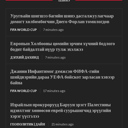
Уругвайн шигшээ багийн шинэ дасгалжуулагчаар
домогт хөлбөмбөгчин Диего Форлан томилогдов
FIFA WORLD CUP
7 minutes ago
Европын Холбооны цөмийн эрчим хүчний бодлого
бодит байдалтай нүүр тулж эхэлжээ
ДЭЛХИЙ ДАХИНД
7 minutes ago
Джанни Инфантимог дэмжсэн ФИФА-гийн
шийдвэрийн дараа УЕФА бойcкот зарласан хэвээр
байна
FIFA WORLD CUP
17 minutes ago
Израйлын прокурорууд Баруун эрэгт Палестины
идэвхтэнг хөнөөсөн еврей суурьшигчид эрүүгийн
хэрэг үүсгэлээ
ГЕОПОЛИТИК | ДАЙН
21 minutes ago