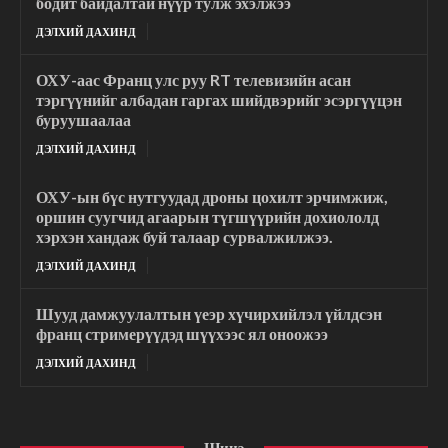
бодит байдалтай нүүр тулж эхэлжээ
ДЭЛХИЙ ДАХИНД
ОХУ-аас Франц улс руу RT телевизийн асан
тэргүүнийг албадан гаргах шийдвэрийг эсэргүүцэн
буруушаалаа
ДЭЛХИЙ ДАХИНД
ОХУ-ын бүс нутгуудад дроны цохилт эрчимжиж,
оршин суугчид агаарын түгшүүрийн дохиололд
хэрхэн хандаж буй талаар сурвалжилжээ.
ДЭЛХИЙ ДАХИНД
Шууд дамжуулалтын үеэр хүчирхийлэл үйлдсэн
франц стримерүүдэд шүүхээс ял оноожээ
ДЭЛХИЙ ДАХИНД
Шинэ