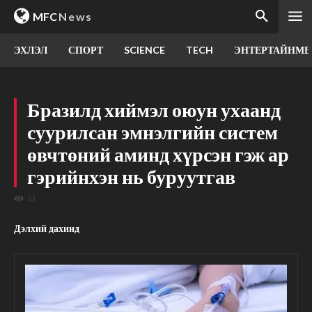
MFC
News
ЭХЛЭЛ
СПОРТ
SCIENCE
TECH
ЭНТЕРТАЙНМЕ
Бразилд хиймэл оюун ухаанд
суурилсан эмнэлгийн систем
өвчтөний аминд хүрсэн гэж ар
гэрийнхэн нь буруутгав
53
Дэлхий дахинд