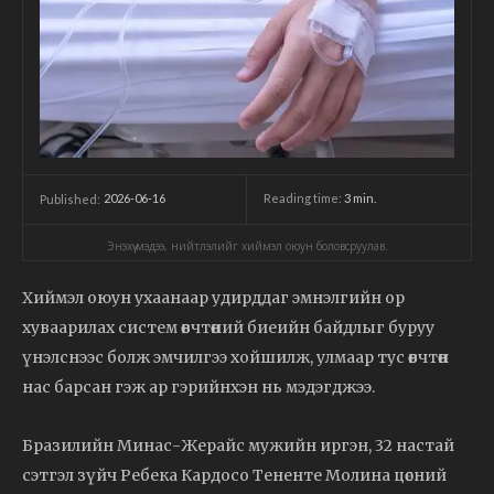
2026-06-16
Reading time:
3
min.
Published:
Энэхүү мэдээ, нийтлэлийг хиймэл оюун боловсруулав.
Хиймэл оюун ухаанаар удирддаг эмнэлгийн ор
хуваарилах систем өвчтөний биеийн байдлыг буруу
үнэлснээс болж эмчилгээ хойшилж, улмаар тус өвчтөн
нас барсан гэж ар гэрийнхэн нь мэдэгджээ.
Бразилийн Минас-Жерайс мужийн иргэн, 32 настай
сэтгэл зүйч Ребека Кардосо Тененте Молина цөсний