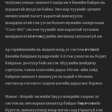
чулууны улмаас эмнэлэгт хандсан ч биеийн байдал нь
хурдацтай муудсан байна. Эмч нар түүнийг эрчимт
эмчилгээний тасагт яаралтай шилжүүлэх
шаардлагатай гэж үзсэн боловч мужийн захиргааны
“Core-MG” систем түүнийг нэн яаралтай тусламж
шаардлагатай өвчтөнүүдийн ангилалд оруулаагүй аж.
Ар гэрийнхнийх нь мэдээлснээр, уг систем өвчтөний
биеийн байдлын хүндрэлийг 6.8 гэж үнэлсэн нь бодит
байдлаас доогуур байсан гэв. Шүүхийн шийдвэр
гаргуулж, таван хоногийн дараа 300 км-ийн зайд
байрлах эмнэлэгт шилжүүлсэн хэдий ч Молина
онгоцоор очсоноос хэдхэн цагийн дараа нас баржээ.
Минас-Жерайс мужийн Эрүүл мэндийн газраас уг
систем нь эмч нарын хяналтад байдаг бөгөөд өвчтөнийг
бүртгэх, шилжүүлэхэд ямар нэгэн саад учраагүй гэж