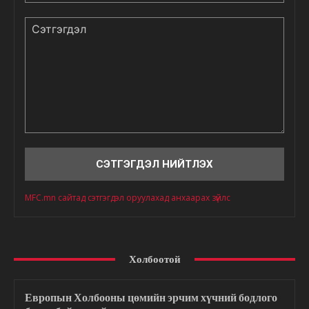
Сэтгэгдэл
MFC.mn сайтад сэтгэгдэл оруулахад анхаарах зүйлс
Холбоотой
Европын Холбооны цөмийн эрчим хүчний бодлого