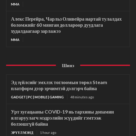
MMA
Алекс Перейра, Чарльз Оливейра нартай тулалдах
боломжийг 60 мянган доллароор дуудлага
худалдаагаар зарлажээ
MMA
Шинэ
Эд зүйлсийг эмхлэх тоглоомын төрөл Steam
платформ дээр эрчимтэй дэлгэрч байна
GADGET | PC | MOBILE | GAMING
48 minutes ago
Урт хугацааны COVID-19 нь тархины допамин
ялгаруулагч мэдрэлийн эсүүдийг гэмтээж
болзошгүй байна
ЭРҮҮЛ МЭНД
1 hour ago