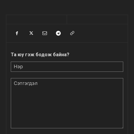
Та юу гэж бодож байна?
Нэр
Сэтгэгдэл