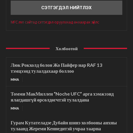
MFC.mn сайтад сэтгэгдэл оруулахад анхаарах зүйлс
Холбоотой
Люк Рокхолд болон Жо Пайфер нар RAF 13
тэмцээнд тулалдахаар боллоо
MMA
Томми МакМиллен “Noche UFC” арга хэмжээнд
ялагдашгүй өрсөлдөгчтэй тулалдана
MMA
Гурам Кутателадзе Дубайн шинэ холбооны анхны
тулаанд Жереми Кеннедитэй учраа таарна