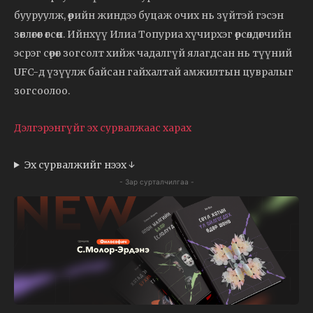
бууруулж, өөрийн жиндээ буцаж очих нь зүйтэй гэсэн
зөвлөгөөг өгсөн. Ийнхүү Илиа Топуриа хүчирхэг өрсөлдөгчийн
эсрэг сөрөг зогсолт хийж чадалгүй ялагдсан нь түүний
UFC-д үзүүлж байсан гайхалтай амжилтын цувралыг
зогсоолоо.
Дэлгэрэнгүйг эх сурвалжаас харах
Эх сурвалжийг нээх ↓
- Зар сурталчилгаа -