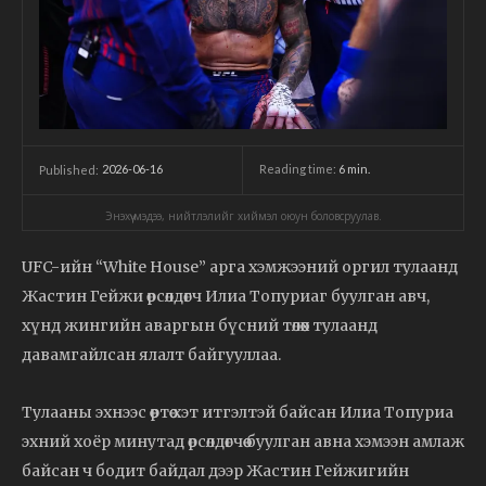
2026-06-16
Reading time:
6
min.
Published:
Энэхүү мэдээ, нийтлэлийг хиймэл оюун боловсруулав.
UFC-ийн “White House” арга хэмжээний оргил тулаанд
Жастин Гейжи өрсөлдөгч Илиа Топуриаг буулган авч,
хүнд жингийн аваргын бүсний төлөөх тулаанд
давамгайлсан ялалт байгууллаа.
Тулааны эхнээс өөртөө хэт итгэлтэй байсан Илиа Топуриа
эхний хоёр минутад өрсөлдөгчөө буулган авна хэмээн амлаж
байсан ч бодит байдал дээр Жастин Гейжигийн