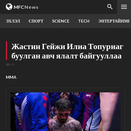
MFC
News
ЭХЛЭЛ
СПОРТ
SCIENCE
TECH
ЭНТЕРТАЙНМЕ
Жастин Гейжи Илиа Топуриаг
буулган авч ялалт байгууллаа
60
MMA