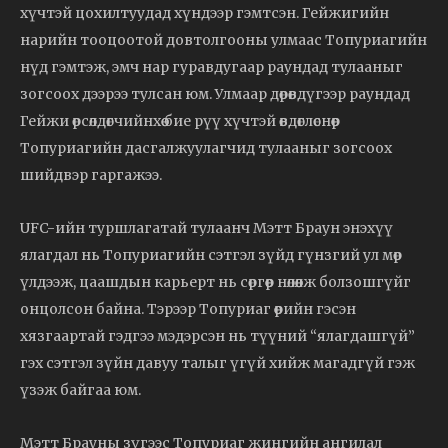
хүчтэй цохилтуудад хүндээр гэмтсэн. Гейжигийн
нарийн тооцоотой довтолгооны улмаас Топуриагийн
нүд гэмтэж, эмч нар гуравдугаар раундад тулааныг
зогсоох дээрээ тулсан юм. Улмаар дөрөвдүгээр раундад
Гейжи өрсөлдөгчийнхөө бие рүү хүчтэй өвдөглөснөөр
Топуриагийн дасгалжуулагчид тулааныг зогсоох
шийдвэр гаргажээ.
UFC-ийн туршлагатай тулаанч Мэтт Браун энэхүү
ялагдал нь Топуриагийн сэтгэл зүйд гүнзгий ул мөр
үлдээж, цаашдын карьерт нь сөргөөр нөлөөлж болзошгүйг
онцолсон байна. Тэрээр Топуриаг өөрийн гэсэн
хязгаартай гэдгээ мэдэрсэн нь түүний “ялагдашгүй”
гэх сэтгэл зүйн давуу талыг үгүй хийж магадгүй гэж
үзэж байгаа юм.
Мэтт Брауны зүгээс Топуриаг жингийн ангилал