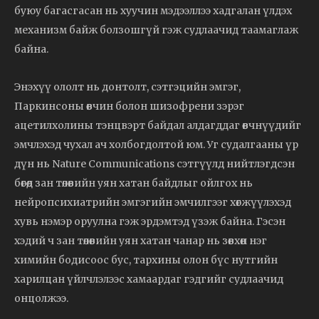
буюу багасгасан нь хуучин мэдээллээ хадгалан үлдэх
механизм байж болзошгүй гэж судлаачид таамаглаж
байна.
Энэхүү ололт нь донтолт, сэтгэцийн эмгэг,
Паркинсоны өвчин болон шизофрени зэрэг
ацетилхолины тэнцвэрт байдал алдагддаг өвчнүүдийг
эмчлэхэд чухал ач холбогдолтой юм. Уг судалгааны үр
дүн нь Nature Communications сэтгүүлд нийтлэгдсэн
бөгөөд зан төлөвийн уян хатан байдлыг ойлгох нь
нейропсихиатрийн эмгэгийн эмчилгээг хөгжүүлэхэд
хувь нэмэр оруулна гэж эрдэмтэд үзэж байна. Гэсэн
хэдий ч зан төлөвийн уян хатан чанар нь зөвхөн нэг
химийн бодисоос бус, тархины олон бүс нутгийн
харилцан үйлчлэлээс хамаардаг гэдгийг судлаачид
онцолжээ.