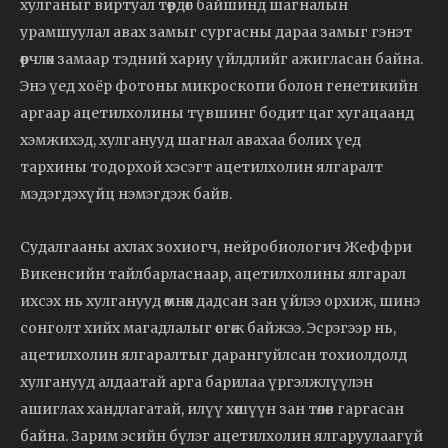
хулганыг виртуал төөрдөг байшинд шагналын
урамшуулал авах замыг сургасны дараа замыг гэнэт
өөрчлөх замаар тэдний хариу үйлдлийг ажигласан байна.
Энэ үед хоёр фотоны микроскопи болон генетикийн
аргаар ацетилхолины түвшинг бодит цаг хугацаанд
хэмжихэд, хулганууд шагнал авахаа болих үед
тархины тодорхой хэсэгт ацетилхолин ялгаралт
мэдэгдэхүйц нэмэгдэж байв.
Судалгааны ахлах зохиогч, нейробиологич Жеффри
Викенсийн тайлбарласнаар, ацетилхолины ялгарал
ихсэх нь хулганууд өмнөх дадсан зан үйлээ орхиж, шинэ
сонголт хийх магадлалыг өсгөж байжээ. Эсрэгээр нь,
ацетилхолин ялгаралтыг дарангуйлсан тохиолдолд
хулганууд алдаатай арга барилаа үргэлжлүүлэн
ашиглах хандлагатай, илүү хөшүүн зан төлөв гаргасан
байна. Зарим эсийн бүлэг ацетилхолин ялгаруулаагүй