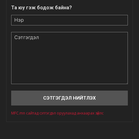
Та юу гэж бодож байна?
Нэр
Сэтгэгдэл
MFC.mn сайтад сэтгэгдэл оруулахад анхаарах зүйлс