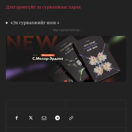
Дэлгэрэнгүйг эх сурвалжаас харах
↓Эх сурвалжийг нээх ↓
- Зар сурталчилгаа -