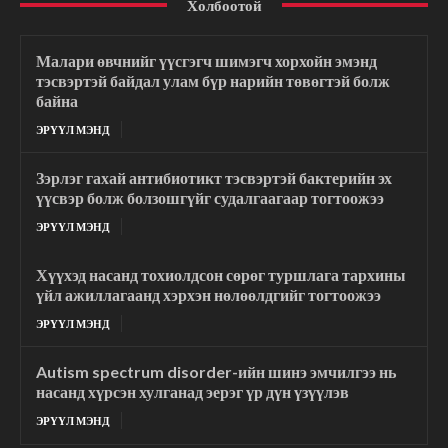
Холбоотой
Малари өвчнийг үүсгэгч шимэгч хорхойн эмэнд
тэсвэртэй байдал улам бүр нарийн төвөгтэй болж
байна
ЭРҮҮЛ МЭНД
Зэрлэг гахай антибиотикт тэсвэртэй бактерийн эх
үүсвэр болж болзошгүйг судалгаагаар тогтоожээ
ЭРҮҮЛ МЭНД
Хүүхэд насанд тохиолдсон сөрөг туршлага тархины
үйл ажиллагаанд хэрхэн нөлөөлдгийг тогтоожээ
ЭРҮҮЛ МЭНД
Autism spectrum disorder-ийн шинэ эмчилгээ нь
насанд хүрсэн хулганад эерэг үр дүн үзүүлэв
ЭРҮҮЛ МЭНД