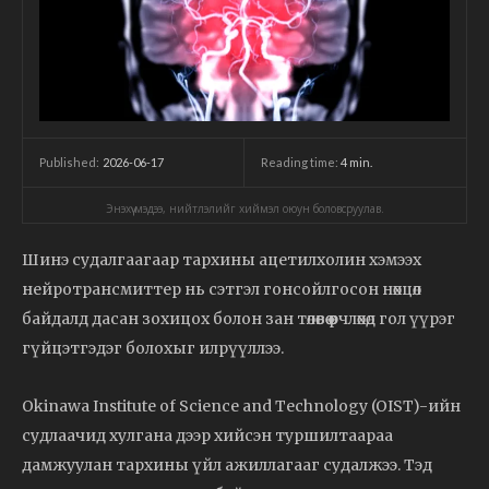
2026-06-17
Reading time:
4
min.
Published:
Энэхүү мэдээ, нийтлэлийг хиймэл оюун боловсруулав.
Шинэ судалгаагаар тархины ацетилхолин хэмээх
нейротрансмиттер нь сэтгэл гонсойлгосон нөхцөл
байдалд дасан зохицох болон зан төлөвөө өөрчлөхөд гол үүрэг
гүйцэтгэдэг болохыг илрүүллээ.
Okinawa Institute of Science and Technology (OIST)-ийн
судлаачид хулгана дээр хийсэн туршилтаараа
дамжуулан тархины үйл ажиллагааг судалжээ. Тэд