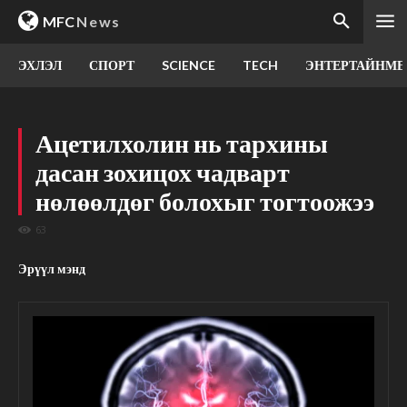
MFC
News
ЭХЛЭЛ
СПОРТ
SCIENCE
TECH
ЭНТЕРТАЙНМЕ
Ацетилхолин нь тархины
дасан зохицох чадварт
нөлөөлдөг болохыг тогтоожээ
63
Эрүүл мэнд