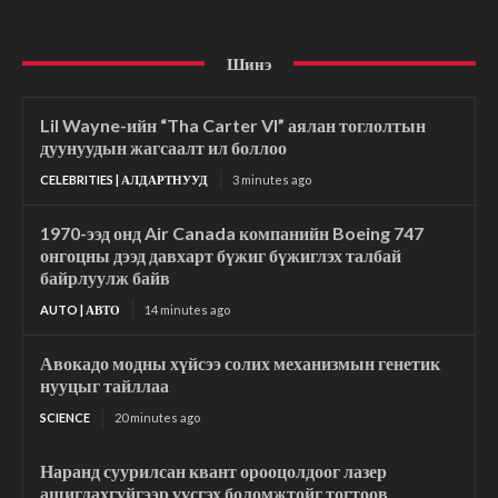
Шинэ
Lil Wayne-ийн “Tha Carter VI” аялан тоглолтын
дуунуудын жагсаалт ил боллоо
CELEBRITIES | АЛДАРТНУУД
3 minutes ago
1970-ээд онд Air Canada компанийн Boeing 747
онгоцны дээд давхарт бүжиг бүжиглэх талбай
байрлуулж байв
AUTO | АВТО
14 minutes ago
Авокадо модны хүйсээ солих механизмын генетик
нууцыг тайллаа
SCIENCE
20 minutes ago
Наранд суурилсан квант орооцолдоог лазер
ашиглахгүйгээр үүсгэх боломжтойг тогтоов