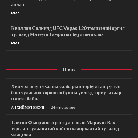
авлаа
MMA
Квиллан Салкилд UFC Vegas 120 тэмцээний оргил
тулаанд Матеуш Гамротыг буулган авлаа
MMA
Шинэ
Хиймэл оюун ухааны салбарын тэрбумтан үүсгэн
байгуулагчид хөрөнгөө буяны үйлсэд зориулахаар
нэгдэж байна
AI | ХИЙМЭЛ ОЮУН
24 minutes ago
Тайсон Фьюрийн эсрэг тулалдсан Мариуш Вах
зургаан тулаанчтай хийсэн хачирхалтай тулаанд
ялагдлаа