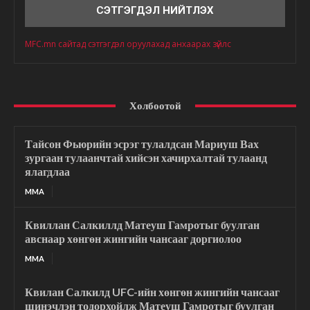
MFC.mn сайтад сэтгэгдэл оруулахад анхаарах зүйлс
Холбоотой
Тайсон Фьюрийн эсрэг тулалдсан Мариуш Вах
зургаан тулаанчтай хийсэн хачирхалтай тулаанд
ялагдлаа
MMA
Квиллан Салкиллд Матеуш Гамротыг буулган
авснаар хөнгөн жингийн чансааг доргиолоо
MMA
Квилан Салкилд UFC-ийн хөнгөн жингийн чансааг
шинэчлэн тодорхойлж Матеуш Гамротыг буулган