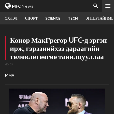
MFC
News
ЭХЛЭЛ
СПОРТ
SCIENCE
TECH
ЭНТЕРТАЙНМЕ
Конор МакГрегор UFC-д эргэн
ирж, гэрээнийхээ дараагийн
төлөвлөгөөгөө танилцууллаа
39
MMA