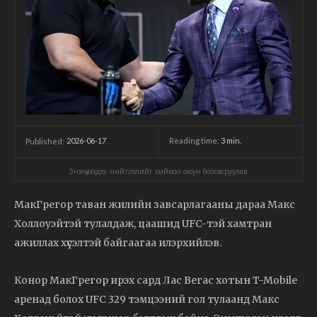
2026-06-17
Reading time:
3
min.
Published:
Энэхүү мэдээ, нийтлэлийг хиймэл оюун боловсруулав.
МакГрегор таван жилийн завсарлагааны дараа Макс
Холлоуэйтэй тулалдаж, цаашид UFC-тэй хамтран
ажиллах хүсэлтэй байгаагаа илэрхийлэв.
Конор МакГрегор ирэх сард Лас Вегас хотын T-Mobile
аренад болох UFC 329 тэмцээний гол тулаанд Макс