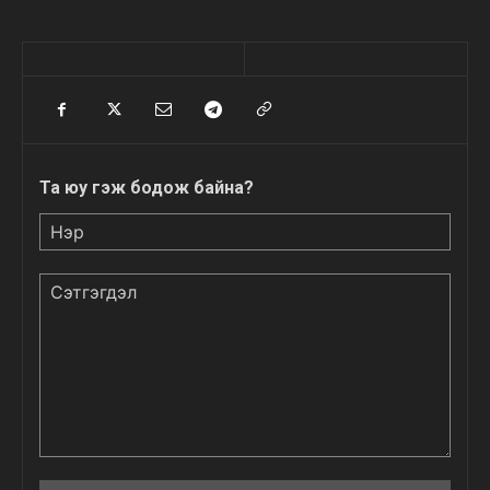
Та юу гэж бодож байна?
Нэр
Сэтгэгдэл