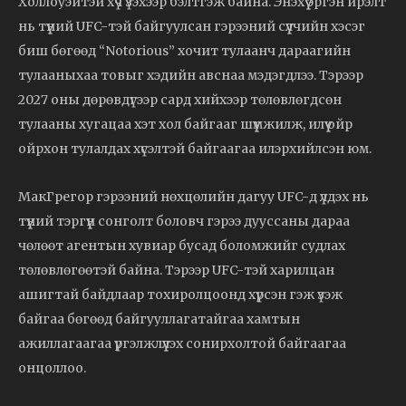
Холлоуэйтэй хүч үзэхээр бэлтгэж байна. Энэхүү эргэн ирэлт
нь түүний UFC-тэй байгуулсан гэрээний сүүлчийн хэсэг
биш бөгөөд “Notorious” хочит тулаанч дараагийн
тулааныхаа товыг хэдийн авснаа мэдэгдлээ. Тэрээр
2027 оны дөрөвдүгээр сард хийхээр төлөвлөгдсөн
тулааны хугацаа хэт хол байгааг шүүмжилж, илүү ойр
ойрхон тулалдах хүсэлтэй байгаагаа илэрхийлсэн юм.
МакГрегор гэрээний нөхцөлийн дагуу UFC-д үлдэх нь
түүний тэргүүн сонголт боловч гэрээ дууссаны дараа
чөлөөт агентын хувиар бусад боломжийг судлах
төлөвлөгөөтэй байна. Тэрээр UFC-тэй харилцан
ашигтай байдлаар тохиролцоонд хүрсэн гэж үзэж
байгаа бөгөөд байгууллагатайгаа хамтын
ажиллагаагаа үргэлжлүүлэх сонирхолтой байгаагаа
онцоллоо.