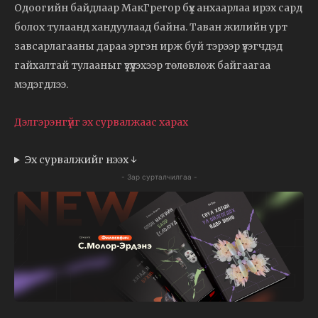
Одоогийн байдлаар МакГрегор бүх анхаарлаа ирэх сард
болох тулаанд хандуулаад байна. Таван жилийн урт
завсарлагааны дараа эргэн ирж буй тэрээр үзэгчдэд
гайхалтай тулааныг үзүүлэхээр төлөвлөж байгаагаа
мэдэгдлээ.
Дэлгэрэнгүйг эх сурвалжаас харах
Эх сурвалжийг нээх ↓
- Зар сурталчилгаа -