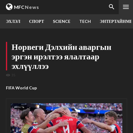
MFC
News
ЭХЛЭЛ
СПОРТ
SCIENCE
TECH
ЭНТЕРТАЙНМЕ
Норвеги Дэлхийн аваргын
эргэн ирэлтээ ялалтаар
эхлүүллээ
35
FIFA World Cup