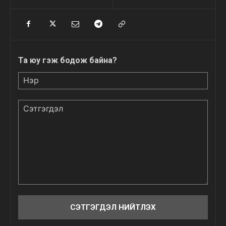
Та юу гэж бодож байна?
Нэр
Сэтгэгдэл