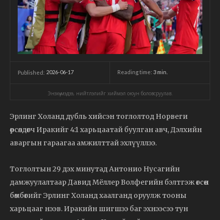
2026-06-17
Reading time:
3
min.
Published:
Энэхүү мэдээ, нийтлэлийг хиймэл оюун боловсруулав.
Эрлинг Холанд дубль хийсэн тоглолтод Норвеги
өрсөлдөгч Иракийг 4:1 харьцаатай буулган авч, Дэлхийн
аваргын гараагаа амжилттай эхлүүллээ.
Тоглолтын 29 дэх минутад Антонио Нусагийн
дамжуулалтаар Давид Мёллер Волфегийн бэлтгэж өгсөн
бөмбөгийг Эрлинг Холанд хаалганд оруулж тооны
харьцааг нээв. Иракийн шигшээ баг эхнээсээ тун