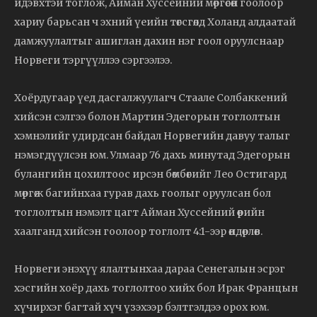
идэвхтэй тоглож, Айман Хуссейний мөргөсөн гоолоор
хариу барьсан ч эхний үеийн төгсгөлд Холанд алдаатай
дамжуулалтыг ашиглан дахин нэг гоол оруулснаар
Норвеги тэргүүллээ сэргээлээ.
Хоёрдугаар үед дасгалжуулагч Стаале Солбаккений
хийсэн сэлгээ болон Мартин Эдегорын тоглолтын
хэмнэлийг удирдсан байдал Норвегийн давуу талыг
нэмэгдүүлсэн юм. Улмаар 76 дахь минутад Эдегорын
булангийн цохилтоос ирсэн бөмбөгийг Лео Остигард
мөргөж багийнхаа гурав дахь гоолыг оруулсан бол
тоглолтын нэмэлт цагт Айман Хуссейний өөрийн
хаалганд хийсэн гоолоор тоглолт 4:1-ээр өндөрлөв.
Норвеги энэхүү ялалтынхаа дараа Сенегалын эсрэг
хэсгийн хоёр дахь тоглолтоо хийх бол Ирак Францын
хүчирхэг багтай хүч үзэхээр бэлтгэлдээ орох юм.