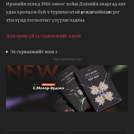
Иракийн хувьд 1986 оноос хойш Дэлхийн аваргад анх
удаа оролцож буй ч туршлагатай өрсөлдөгчийнхөө эсрэг
тун хүнд тоглолтыг үзүүлж чадлаа.
Дэлгэрэнгүй эх сурвалжийг харах
Эх сурвалжийг нээх ↓
- Зар сурталчилгаа -