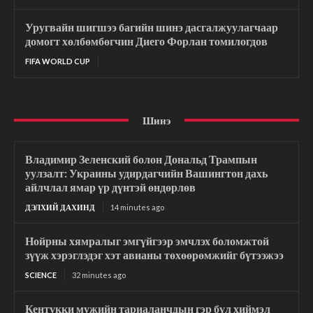
Уругвайн шигшээ багийн шинэ дасгалжуулагчаар
домогт хөлбөмбөгчин Диего Форлан томилогдов
FIFA WORLD CUP
Шинэ
Владимир Зеленский болон Дональд Трампын
уулзалт: Украины удирдагчийн Вашингтон дахь
айлчлал ямар үр дүнтэй өндөрлөв
ДЭЛХИЙ ДАХИНД
14 minutes ago
Нойрны хямралыг эмгүйгээр эмчлэх боломжтой
зүүж хэрэглэдэг хэт авианы төхөөрөмжийг бүтээжээ
SCIENCE
32 minutes ago
Кентукки мужийн тариаланчдын гэр бүл хиймэл