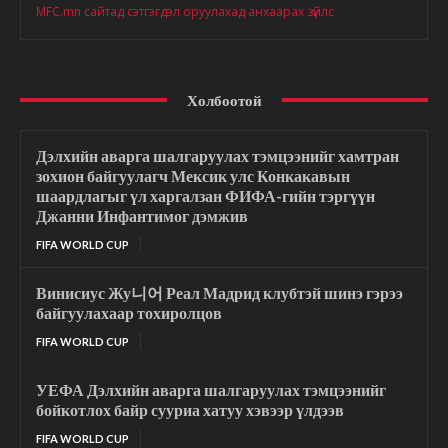
MFC.mn сайтад сэтгэгдэл оруулахад анхаарах зүйлс
Холбоотой
Дэлхийн аварга шалгаруулах тэмцээнийг хамтран
зохион байгуулагч Мексик улс Конкакавын
шаардлагыг үл харгалзан ФИФА-гийн тэргүүн
Джанни Инфантимог дэмжив
FIFA WORLD CUP
Винисиус Жу니어 Реал Мадрид клубтэй шинэ гэрээ
байгуулахаар тохиролцов
FIFA WORLD CUP
УЕФА Дэлхийн аварга шалгаруулах тэмцээнийг
бойкотлох байр сууриа хатуу хэвээр үлдээв
FIFA WORLD CUP