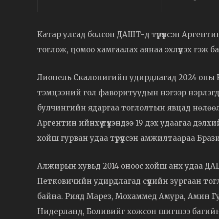
Катар улсад болсон ДАШТ-д түрүүлсэн Арген
тоглож, цомоо хамгаалах аянаа эхлүүлэх гэж б
Лионель Скалонигийн удирдлагад 2024 оны Ко
тэмцээний гол фаворитуудын нэгээр нэрлэгдэ
булчингийн ядаргаа тоглолтын явцад нөлөөл
Аргентин ийнхүү түүхэндээ 19 дэх удаагаа дэл
хойш гурван удаа түрүүлсэн амжилтаараа Браз
Алжирын хувьд 2014 оноос хойш анх удаа ДА
Петковичийн удирдлагад сүүлийн зургаан тог
байна. Рияд Марез, Мохаммед Амура, Амин Г
Нидерланд, Боливийг хожсон шигшээ багийн 