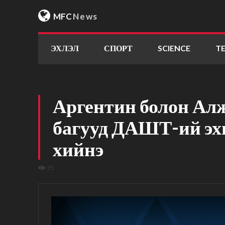
MFC
News
ЭХЛЭЛ
СПОРТ
SCIENCE
T
Аргентин болон А
багууд ДАШТ-ий эх
хийнэ
35