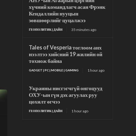
АНУ-ын Агаарын цэргийн
хүчний командлагч асан Фрэнк
Кендаллийн нууцын
зөвшөөрлийг цуцалжээ
35 minutes ago
ГЕОПОЛИТИК | ДАЙН
Tales of Vesperia тоглоом анх
нээлтээ хийсний 19 жилийн ой
тохиож байна
1 hour ago
GADGET | PC | MOBILE | GAMING
Украины нисгэгчгүй онгоцууд
ОХУ-ын гүн дэх агуулах руу
цохилт өгчээ
1 hour ago
ГЕОПОЛИТИК | ДАЙН