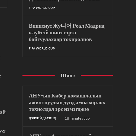
FIFA WORLD CUP
Винисиус Жу니어 Реал Мадрид
клубтэй шинэ гэрээ
байгуулахаар тохиролцов
FIFA WORLD CUP
н
Шинэ
с
АНУ-ын Кибер командлалын
ажилтнуудын дунд амиа хорлох
тохиолдол эрс нэмэгджээ
тай
18 minutes ago
ДЭЛХИЙ ДАХИНД
лох