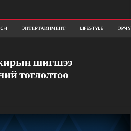
ECH
ЭНТЕРТАЙНМЕНТ
LIFESTYLE
ЭРЧ
лжирын шигшээ
ний тоглолтоо