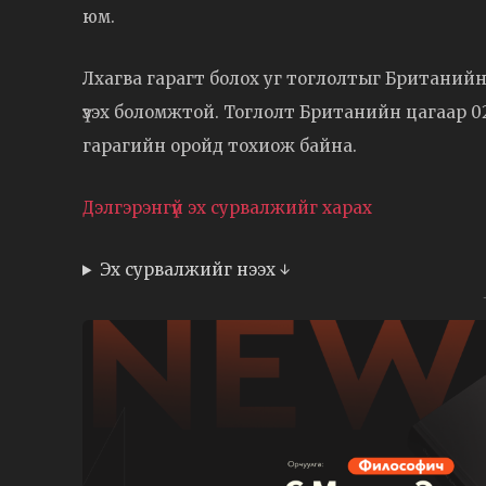
юм.
Лхагва гарагт болох уг тоглолтыг Британийн
үзэх боломжтой. Тоглолт Британийн цагаар 0
гарагийн оройд тохиож байна.
Дэлгэрэнгүй эх сурвалжийг харах
Эх сурвалжийг нээх ↓