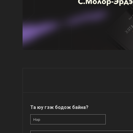
Та юу гэж бодож байна?
Нэр