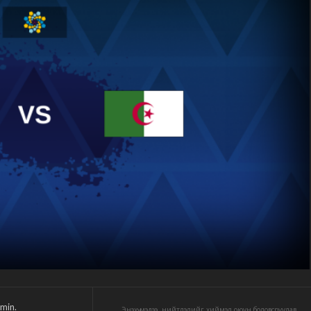
min.
Энэхүү мэдээ, нийтлэлийг хиймэл оюун боловсруулав.