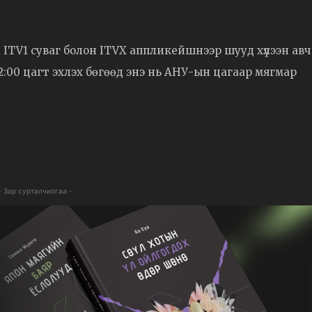
 ITV1 суваг болон ITVX аппликейшнээр шууд хүлээн авч
2:00 цагт эхлэх бөгөөд энэ нь АНУ-ын цагаар мягмар
- Зар сурталчилгаа -