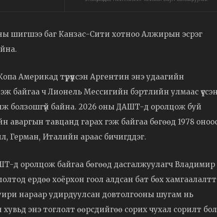
тины шигшээ баг Канзас-Сити хотноо Алжирын эсрэг
айна.
па Америкад түрүүлсэн Аргентин энэ удаагийн
ж байгаа ч Лионель Мессигийн бэртлийн улмаас үүссэ
ж болзошгүй байна. 2026 оны ДАШТ-д оролцож буй
хийн аваргын тавцанд гарах гэж байгаа бөгөөд 1978 оноо
ил, Герман, Италийн араас бичигддэг.
ШТ-д оролцож байгаа бөгөөд дасгалжуулагч Владимир
лолтод ердөө хоёрхон гоол алдсан бат бөх хамгаалалт
уири нараар удирдуулсан довтолгооны шугам нь
хувьд энэ тоглолт өөрсдийгөө сорих чухал сорилт бо