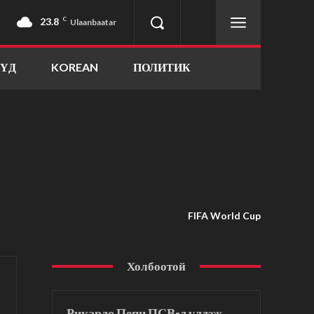
23.8
C
Ulaanbaatar
ҮҮД
KOREAN
ПОЛИТИК
FIFA World Cup
Холбоотой
Рикардо Пепи ПСВ-д үлдэж,