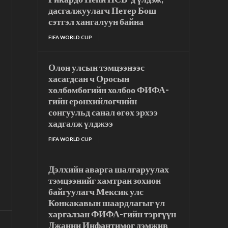
дасгалжуулагч Петер Бош
сэтгэл хангалуун байна
FIFA WORLD CUP
Олон улсын тэмцээнээс
хасагдсан ч Оросын
хөлбөмбөгийн холбоо ФИФА-
гийн ерөнхийлөгчийн
сонгуульд санал өгөх эрхээ
хадгалж үлджээ
FIFA WORLD CUP
Дэлхийн аварга шалгаруулах
тэмцээнийг хамтран зохион
байгуулагч Мексик улс
Конкакавын шаардлагыг үл
харгалзан ФИФА-гийн тэргүүн
Джанни Инфантимог дэмжив