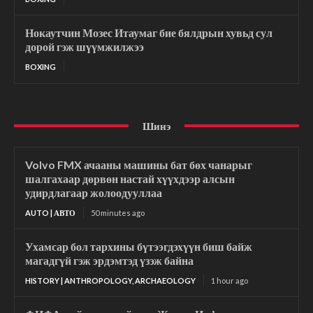
Нокаутчин Мозес Итаумаг бие бялдрын хувьд сул
дорой гэж шүүмжилжээ
BOXING
Шинэ
Volvo FMX ачааны машины бат бөх чанарыг
шалгахаар дөрвөн настай хүүхдээр алсын
удирдлагаар жолоодууллаа
AUTO | АВТО
50 minutes ago
Ухамсар бол тархины бүтээгдэхүүн биш байж
магадгүй гэж эрдэмтэд үзэж байна
HISTORY | ANTHROPOLOGY, ARCHAEOLOGY
1 hour ago