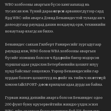
WBO холбооны аваргын бүсээ хамгаалахад нь
тусалсан юм. Үүний дараа өнгөрсөн арваннэгдүгээр сард
Ярд WBC-ийн аварга Дэвид Бенавидестэй тулалдсан ч
долоодугаар раундад дахин нокдаунд орж, техникийн
нокаутаар ялагдсан билээ.
Бенавидес саяхан Гилберт Рамиресийг зургадугаар
раундад ялж, WBO болон WBA холбооны аваргын
бүсийг эзэмших болсон ч Ярд өөрийн биеэр мэдэрсэн
туршлагадаа үндэслэн Бетербиевийн цохилт илүү
хүнд байсныг онцолжээ. Тэрээр Бенавидесийн гар
хурдан боловч цохилтууд нь өөрийг нь тийм ч их өвтгөөгүй
хэмээн talkSPORT-д өгсөн ярилцлагадаа дурдсан байна.
Гурван жинд дэлхийн аварга болсон Бенавидес одоо
200 фунт буюу крузервейтийн жиндээ үлдэх эсвэл
WBC-ийн аваргын бүсээ эзэмшиж буй 175 фунт руу