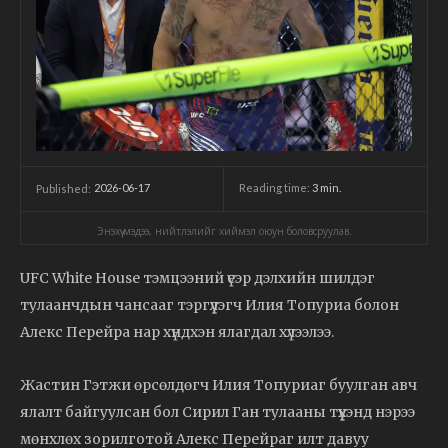
2026-06-17
Reading time:
3
min.
Published:
Энэхүү мэдээ, нийтлэлийг хиймэл оюун боловсруулав.
UFC White House тэмцээний үеэр дэлхийн шилдэг
тулаанчдын чансааг тэргүүлэгч Илия Топуриа болон
Алекс Перейра нар хүндхэн ялагдал хүлээлээ.
Жастин Гэтжи өрсөлдөгч Илия Топуриаг буулган авч
ялалт байгуулсан бол Сирил Ган тулааны түүхэнд нэрээ
мөнхлөх зорилготой Алекс Перейраг илт давуу