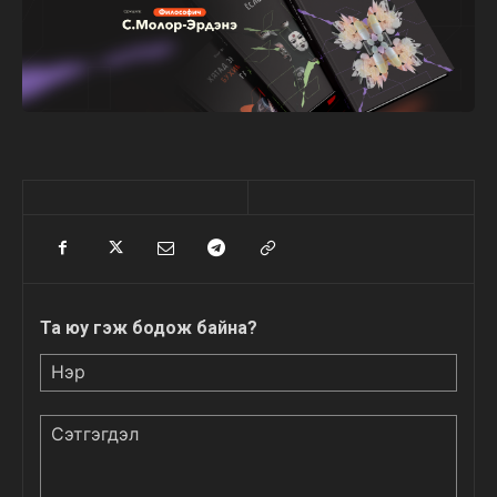
Та юу гэж бодож байна?
Нэр