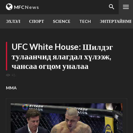
MFC
News
ЭХЛЭЛ
СПОРТ
SCIENCE
TECH
ЭНТЕРТАЙНМЕ
UFC White House: Шилдэг
тулаанчид ялагдал хүлээж,
чансаа огцом уналаа
45
MMA