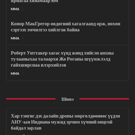
яриагаа хянамаар юм
MMA
Конор МакГрегор өвдөгний хагалгаанд орж, нөхөн
сэргээх эмчилгээ хийлгэж байна
MMA
Роберт Уиттакер хагас хүнд жинд хийсэн анхны
тулааныхаа талаархи Жо Роганы шүүмжлэлд
гайхширснаа илэрхийлэв
MMA
Шинэ
Хар тэнгис дэх далайн дроны мөргөлдөөнөөс үүдэн
АНУ-ын Индиана мужид эрчим хүчний онцгой
байдал зарлав