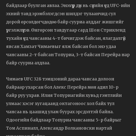
байдлаар буулган авлаа. Энэхүү үр дүн нь сүүлийн үед UFC-ийн
эхний тавд эрэмбэлэгдсэн шилдэг тулаанчид сул
дорой өрсөлдөгчдөдөө байр сууриа алддаг жишгийг
үргэлжлүүлэв. Өнгөрсөн тавдугаар сард Шон Стрикленд
тухайн үед чансааны 4-т бичигдэж байсан, ялагдалгүй
явсан Хамзат Чимаевыг ялж байсан бол энэ удаа
чансааны 2-т байсан Топуриа, 3-т байсан Перейра нар
байр сууриа алдлаа.
Чимаев UFC 328 тэмцээний дараа чансаа долоон
байраар ухарсан бол Алекс Перейра мөн адил 10-р
байр руу ухрав. Илия Топуриагийн хувьд гэмтлийн
улмаас хэсэг хугацаанд октагоноос хол байх тул
чансаа нь цаашид улам буурах эрсдэлтэй байна.
Одоогийн байдлаар Топуриа чансааны 5-р байрыг
Том Аспиналл, Александр Волкановски нартай