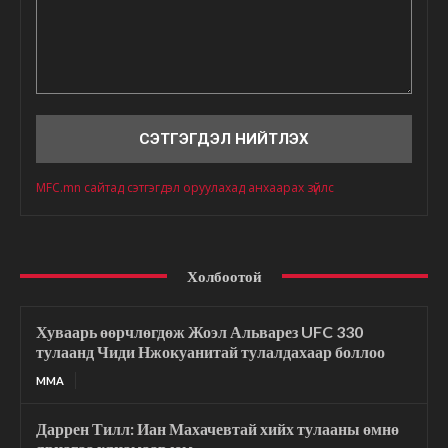
Сэтгэгдэл
MFC.mn сайтад сэтгэгдэл оруулахад анхаарах зүйлс
Холбоотой
Хуваарь өөрчлөгдөж Жоэл Альварез UFC 330
тулаанд Чиди Нжокуанитай тулалдахаар боллоо
MMA
Даррен Тилл: Иан Махачевтай хийх тулааны өмнө