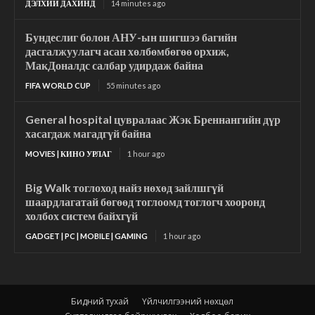
ДЭЛХИЙ ДАХИНД
14 minutes ago
Бундеслиг болон АНУ-ын шигшээ багийн
дасгалжуулагч асан хөлбөмбөгөө орхиж,
МакДоналдс салбар удирдаж байна
FIFA WORLD CUP
55 minutes ago
General hospital цувралаас Жэк Бреннангийн дүр
хасагдаж магадгүй байна
MOVIES | КИНО УРЛАГ
1 hour ago
Big Walk тоглоход найз нөхөд зайлшгүй
шаардлагатай бөгөөд тоглоомд тоглогч хооронд
холбох систем байхгүй
GADGET | PC | MOBILE | GAMING
1 hour ago
Бидний тухай
Үйлчилгээний нөхцөл