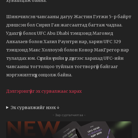
хуваалцаж байна.
Шинэчилсэн чансааны дагуу Жастин Гэтжи 5-р байрт
дэвшсэн бол Сирил Ган жагсаалтад багтаж чадлаа.
Удахгүй болох UFC Abu Dhabi тэмцээнд Магомед
Анкалаев болон Халил Раунтри нар, харин UFC 329
тэмцээнд Макс Холлоуэй болон Конор МакГрегор нар
тулалдах юм. Сүүлийн үеийн үр дүнгээс харахад UFC-ийн
чансааны тогтолцоо туйлын тогтворгүй байгааг
мэргэжилтнүүд онцолж байна.
Дэлгэрэнгүйг эх сурвалжаас харах
Эх сурвалжийг нээх ↓
- Зар сурталчилгаа -