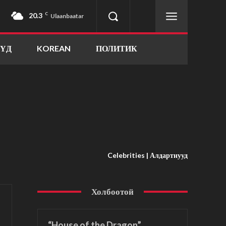
20.3
C
Ulaanbaatar
ҮҮД
KOREAN
ПОЛИТИК
Celebrities | Алдартнууд
Холбоотой
“House of the Dragon”