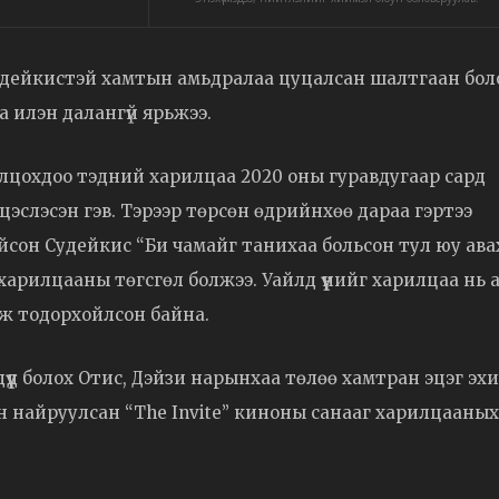
Судейкистэй хамтын амьдралаа цуцалсан шалтгаан бол
 илэн далангүй ярьжээ.
олцохдоо тэдний харилцаа 2020 оны гуравдугаар сард
эцэслэсэн гэв. Тэрээр төрсөн өдрийнхөө дараа гэртээ
ейсон Судейкис “Би чамайг танихаа больсон тул юу ава
харилцааны төгсгөл болжээ. Уайлд үүнийг харилцаа нь 
эж тодорхойлсон байна.
хдүүд болох Отис, Дэйзи нарынхаа төлөө хамтран эцэг эх
ийн найруулсан “The Invite” киноны санааг харилцааны