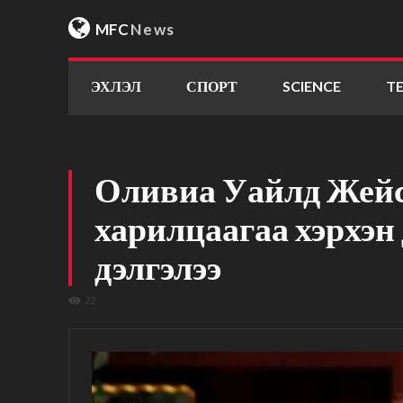
MFC
News
ЭХЛЭЛ
СПОРТ
SCIENCE
T
Оливиа Уайлд Жейс
харилцаагаа хэрхэн
дэлгэлээ
22