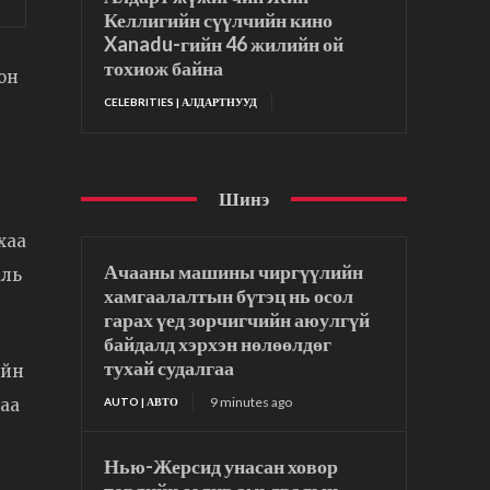
Келлигийн сүүлчийн кино
Xanadu-гийн 46 жилийн ой
тохиож байна
он
CELEBRITIES | АЛДАРТНУУД
Шинэ
хаа
Ачааны машины чиргүүлийн
аль
хамгаалалтын бүтэц нь осол
гарах үед зорчигчийн аюулгүй
байдалд хэрхэн нөлөөлдөг
тухай судалгаа
ийн
9 minutes ago
AUTO | АВТО
хаа
Нью-Жерсид унасан ховор