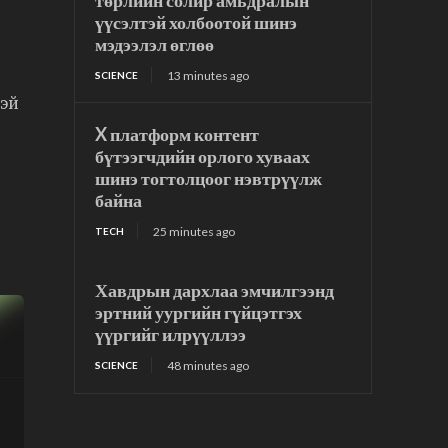
төрлийн солир амьдралын
үүсэлтэй холбоотой шинэ
мэдээлэл өглөө
13 minutes ago
SCIENCE
тэй
X платформ контент
бүтээгчдийн орлого хуваах
шинэ тогтолцоог нэвтрүүлж
байна
25 minutes ago
TECH
Хавдрын дархлаа эмчилгээнд
эртний уургийн гүйцэтгэх
үүргийг илрүүллээ
48 minutes ago
SCIENCE