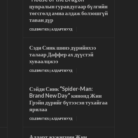
цувралын гуравдугаар бүлгийн
төгсгөлд амиа алдаж болзошгүй
таван дүр
CELEBRITIES | АЛДАРТНУУД
Сэди Синк шинэ дүрийнхээ
талаар Даффер ах дүүстэй
хуваалцжээ
CELEBRITIES | АЛДАРТНУУД
Сэйди Синк “Spider-Man:
Brand New Day” кинонд Жин
Грэйн дүрийг бүтээсэн тухайгаа
ярилаа
CELEBRITIES | АЛДАРТНУУД
Алдарт жүжигчин Жин