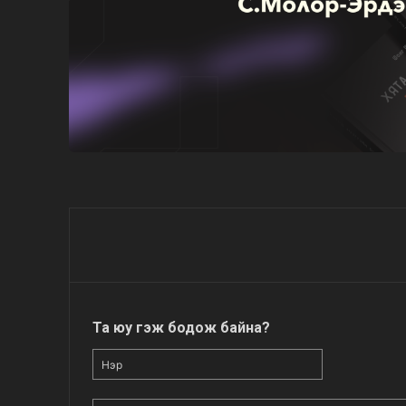
Та юу гэж бодож байна?
Нэр