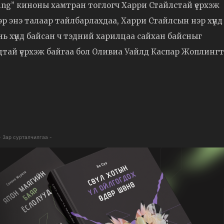
ling” киноны хамтран тоглогч Харри Стайлстай үерхэж
эр энэ талаар тайлбарлахдаа, Харри Стайлсын нэр хүнд
нь хүнд байсан ч тэдний харилцаа сайхан байсныг
цтай үерхэж байгаа бол Оливиа Уайлд Каспар Жоплинг
- Зар сурталчилгаа -