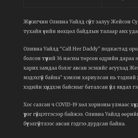
Жүжигчин Оливиа Уайлд сүйт залуу Жейсон 
тухайн үеийн нөхцөл байдлын талаар анх удаа
Оливиа Уайлд “Call Her Daddy” подкастад ор
болсон түүний 36 насны төрсөн өдрийн дараа 
харих замдаа бэлэг авсан эсэхийг асуухад Ж
мэдэхгүй байна” хэмээн хариулсан нь тэдний 
хэдийн хүндхэн байсныг баталсан үйл явдал г
Хос салсан ч COVID-19 хөл хорионы улмаас хүү
үүрэг гүйцэтгэсээр байжээ. Оливиа Уайлд өөр
бүтэлгүйтлээс авсан гэдгээ дурдсан байна.