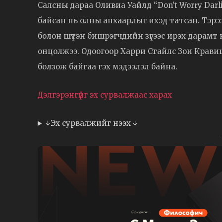
Салсны дараа Оливиа Уайлд “Don’t Worry Dar
байсан нь олны анхаарлыг ихэд татсан. Тэрэ
болон шүтэн бишрэгчдийн зүгээс ирэх дарамт 
онцолжээ. Одоогоор Харри Стайлс Зои Крави
болзож байгаа гэх мэдээлэл байна.
Дэлгэрэнгүйг эх сурвалжаас харах
↓Эх сурвалжийг нээх ↓