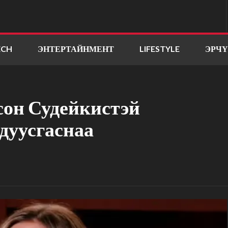
ECH
ЭНТЕРТАЙНМЕНТ
LIFESTYLE
ЭРЧ
он Судейкистэй
 дуусгаснаа