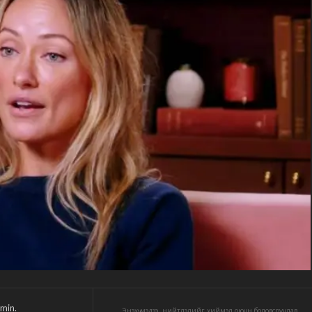
min.
Энэхүү мэдээ, нийтлэлийг хиймэл оюун боловсруулав.