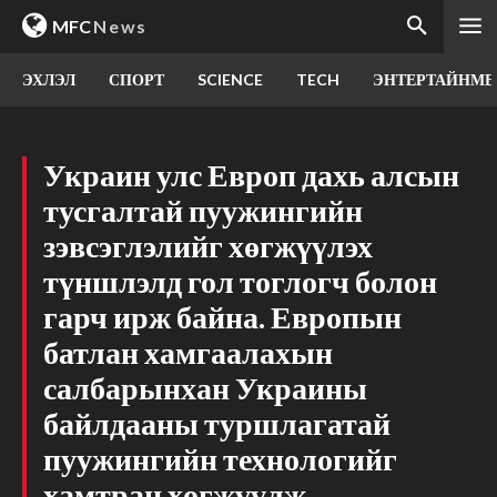
MFC
News
ЭХЛЭЛ
СПОРТ
SCIENCE
TECH
ЭНТЕРТАЙНМЕ
Украин улс Европ дахь алсын
тусгалтай пуужингийн
зэвсэглэлийг хөгжүүлэх
түншлэлд гол тоглогч болон
гарч ирж байна. Европын
батлан хамгаалахын
салбарынхан Украины
байлдааны туршлагатай
пуужингийн технологийг
хамтран хөгжүүлж,