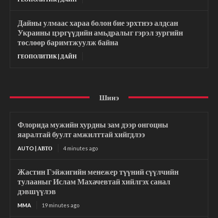
Дайны улмаас хараа болон бие эрхтнээ алдсан
Украины цэргүүдийн амьдралыг гэрэл зургийн
төслөөр баримтжуулж байна
ГЕОПОЛИТИК | ДАЙН
Шинэ
Флорида мужийн хурдны зам дээр онгоцны
яаралтай буулт амжилттай хийгдлээ
AUTO | АВТО
4 minutes ago
Жастин Гэйжигийн менежер түүний сүүлчийн
тулааныг Ислам Махачевтай хийлгэх санал
дэвшүүлэв
MMA
19 minutes ago