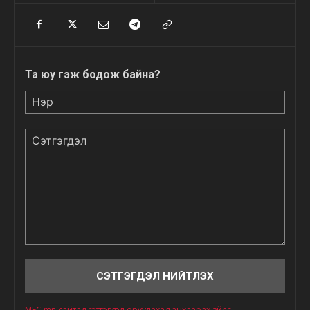
Та юу гэж бодож байна?
Нэр
Сэтгэгдэл
MFC.mn сайтад сэтгэгдэл оруулахад анхаарах зүйлс