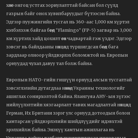
хөлөг онгоц устгах зориулалттай байсан бол сүүлд
газрын байг онох хувилбаруудыг бүтээсэн байна.
Эдгээр пуужингийн тусгал нь 360-аас 1,000 км хүртэл
хэлбэлзэж байгаа бөгөөд “Flamingo” (FP-5) загвар нь 3,000
км хүртэлх зайд цохилт өгөх чадвартай гэж үздэг. Эдгээр
зэвсэг нь байлдааны нөхцөлд туршигдсан бөгөөд бага
зардлаар олноор үйлдвэрлэх боломжтой нь Европын
орнуудад чухал давуу тал болж байна.
Европын НАТО-гийн гишүүн орнууд алсын тусгалтай
зэвсэглэлийн дутагдлаа нөхөхөд Украины технологийг
ашиглах сонирхолтой байна. Ялангуяа АНУ-ын зүгээс
нийлүүлэлтийн хязгаарлалт тавих магадлалтай нөхцөлд
Герман, Их Британи зэрэг улс орнууд дотоодын болон
хамтарсан үйлдвэрлэлийн шийдлүүдийг идэвхтэй
эрэлхийлж байна. Энэхүү хамтын ажиллагаа нь