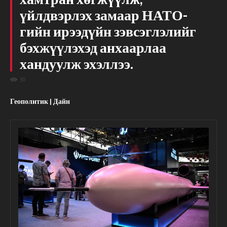
үйлдвэрлэх замаар НАТО-
гийн ирээдүйн зэвсэглэлийг
бэхжүүлэхэд анхаарлаа
хандуулж эхэллээ.
30
Геополитик | Дайн