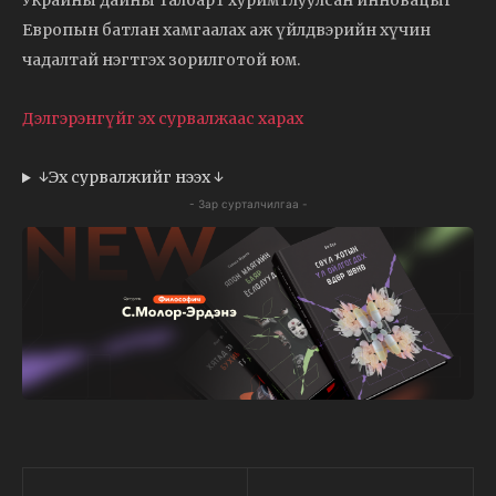
Украины дайны талбарт хуримтлуулсан инновацыг
Европын батлан хамгаалах аж үйлдвэрийн хүчин
чадалтай нэгтгэх зорилготой юм.
Дэлгэрэнгүйг эх сурвалжаас харах
↓Эх сурвалжийг нээх ↓
- Зар сурталчилгаа -