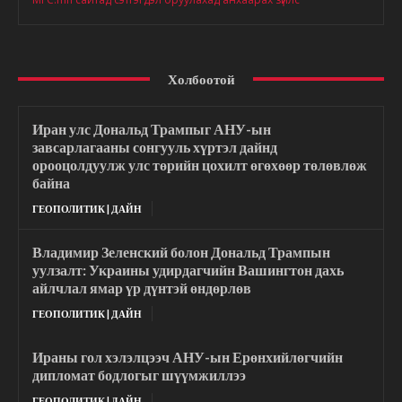
Холбоотой
Иран улс Дональд Трампыг АНУ-ын
завсарлагааны сонгууль хүртэл дайнд
орооцолдуулж улс төрийн цохилт өгөхөөр төлөвлөж
байна
ГЕОПОЛИТИК | ДАЙН
Владимир Зеленский болон Дональд Трампын
уулзалт: Украины удирдагчийн Вашингтон дахь
айлчлал ямар үр дүнтэй өндөрлөв
ГЕОПОЛИТИК | ДАЙН
Ираны гол хэлэлцээч АНУ-ын Ерөнхийлөгчийн
дипломат бодлогыг шүүмжиллээ
ГЕОПОЛИТИК | ДАЙН