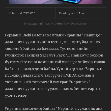
2026-06-18
Reading time:
11
min.
Published:
Энэхүү мэдээ, нийтлэлийг хиймэл оюун боловсруулав.
Германы Diehl Defense компани Украины “Flamingo”
далавчит пуужинг өөрийн нутаг дэвсгэрт үйлдвэрлэх
төлөвлөгөөтэй байгаагаа баталлаа. Тус компанийн
гүйцэтгэх захирал Хельмут Раух “Flamingo”-г зохион
бүтээгч Fire Point компанитай хэлэлцээ хийхээр төлөвлөж
байгаагаа мэдэгдсэн байна. Үүний зэрэгцээ Европын
пуужин үйлдвэрлэгч тэргүүлэгч MBDA компани
Украины Luch товчоотой хамтран “Neptune 2”
далавчит пуужинг хөгжүүлэх санамж бичигт гарын
үсэг зуржээ.
Украины зэвсэглэлд байгаа “Neptune” пуужин нь анх