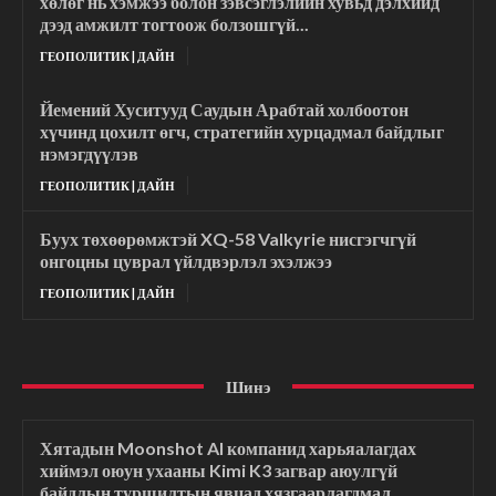
хөлөг нь хэмжээ болон зэвсэглэлийн хувьд дэлхийд
дээд амжилт тогтоож болзошгүй...
ГЕОПОЛИТИК | ДАЙН
Йемений Хуситууд Саудын Арабтай холбоотон
хүчинд цохилт өгч, стратегийн хурцадмал байдлыг
нэмэгдүүлэв
ГЕОПОЛИТИК | ДАЙН
Буух төхөөрөмжтэй XQ-58 Valkyrie нисгэгчгүй
онгоцны цуврал үйлдвэрлэл эхэлжээ
ГЕОПОЛИТИК | ДАЙН
Шинэ
Хятадын Moonshot AI компанид харьяалагдах
хиймэл оюун ухааны Kimi K3 загвар аюулгүй
байдлын туршилтын явцад хязгаарлагдмал