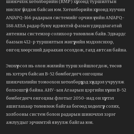
шинэчлэх хөтөлбөрийн (RMP) хүрээнд туршилтын
нислэг үйлдэж байсан юм. Хөтөлбөрийн хүрээнд хуучин
AN/APQ-166 радарын системийг орчин үеийн AN/APQ-
188 AESA радар буюу идэвхтэй фазын удирдлагатай
антенны системээр солихоор төлөвлөж байв. Эдвардс
баазын 412-р туршилтын жигүүрийн мэдээлснээр,
онгоц хөөрсний дараахан осолдож, галд автсан байна.
Энэхүү осол нь олон жилийн турш хойшлогдож, төсөв
нь хэтэрч байсан B-52 бөмбөгдөгч онгоцны
шинэчлэлийн томоохон хөтөлбөрүүдэд хүндрэл учруулж
болзошгүй байна. АНУ-ын Агаарын цэргийн хүчин B-52
бөмбөгдөгч онгоцны флотыг 2050-иад он хүртэл
ашиглахаар төлөвлөж байгаа бөгөөд хөдөлгүүр солих,
холбооны систем болон радарын шинэчлэл зэрэг
ажлуудыг эрчимтэй явуулж байгаа юм.