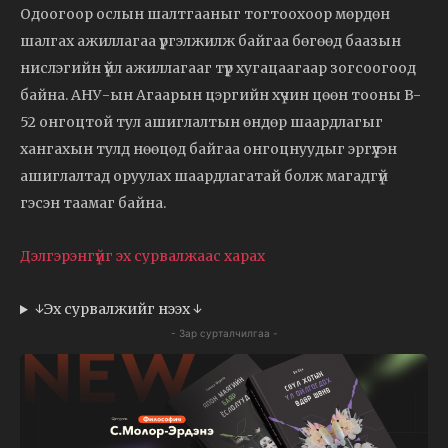
Одоогоор ослын шалтгааныг тогтоохоор мөрдөн
шалгах ажиллагаа үргэлжилж байгаа бөгөөд баазын
нислэгийн үйл ажиллагааг түр хугацаагаар зогсоогоод
байна. АНУ-ын Агаарын цэргийн хүчин цөөн тооны B-
52 онгоцтой тул ашиглалтын өндөр шаардлагыг
хангахын тулд нөөцөд байгаа онгоцнуудыг эргүүлэн
ашиглалтад оруулах шаардлагатай болж магадгүй
гэсэн таамаг байна.
Дэлгэрэнгүйг эх сурвалжаас харах
↓Эх сурвалжийг нээх ↓
- Зар сурталчилгаа -