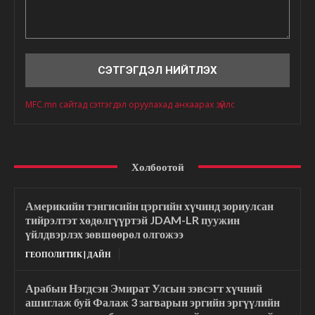
Сэтгэгдэл
MFC.mn сайтад сэтгэгдэл оруулахад анхаарах зүйлс
Холбоотой
Америкийн тэнгисийн цэргийн хүчинд зориулсан
тийрэлтэт хөдөлгүүртэй JDAM-LR пуужин
үйлдвэрлэх зөвшөөрөл олгожээ
ГЕОПОЛИТИК | ДАЙН
Арабын Нэгдсэн Эмират Улсын зэвсэгт хүчний
ашиглаж буй Фалаж 3 загварын эргийн эргүүлийн