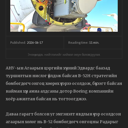
2026-06-17
Reading time:
11
min.
Published:
Энэхүү мэдээ, нийтлэлийг хиймэл оюун боловсруулав.
АНУ-ын Агаарын цэргийн хүчний Эдвардс баазад
туршилтын нислэг үйлдэж байсан B-52H стратегийн
бөмбөгдөгч онгоц хөөрөх үеэрээ осолдож, бүхээгт байсан
найман хүн амиа алдсаны дотор Boeing компанийн
хоёр ажилтан байсан нь тогтоогджээ.
Даваа гарагт болсон уг эмгэнэлт явдлын үеэр осолдсон
агаарын хөлөг нь B-52 бөмбөгдөгч онгоцны Радарыг