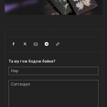
Та юу гэж бодож байна?
Нэр