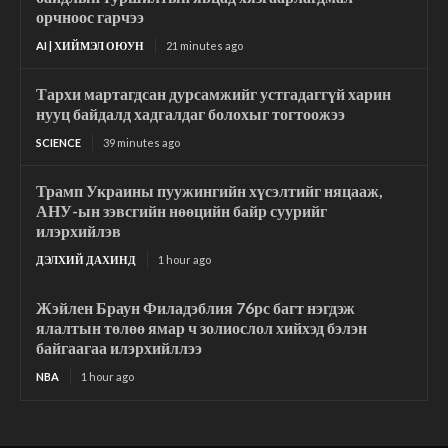
орчноос гарчээ
AI | ХИЙМЭЛ ОЮУН
21 minutes ago
Тархи мартагдсан дурсамжийг устгадаггүй харин
нууц байдалд хадгалдаг болохыг тогтоожээ
SCIENCE
39 minutes ago
Трамп Украины пуужингийн хүсэлтийг няцааж,
АНУ-ын зэвсгийн нөөцийн байр суурийг
илэрхийлэв
ДЭЛХИЙ ДАХИНД
1 hour ago
Жэйлен Браун Филадэблия 76рс багт нэгдэж
ялалтын төлөө ямар ч золиослол хийхэд бэлэн
байгаагаа илэрхийллээ
NBA
1 hour ago