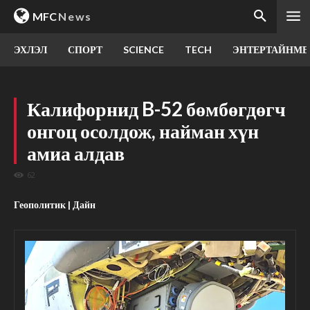
MFC
News
ЭХЛЭЛ
СПОРТ
SCIENCE
TECH
ЭНТЕРТАЙНМЕ
Калифорнид B-52 бөмбөгдөгч
онгоц осолдож, найман хүн
амиа алдав
62
Геополитик | Дайн