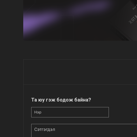
Та юу гэж бодож байна?
Нэр