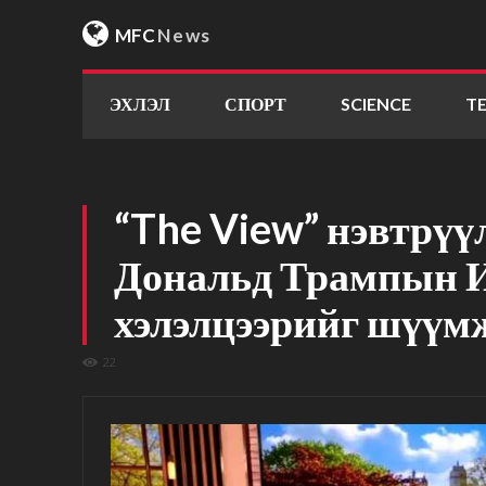
MFC
News
ЭХЛЭЛ
СПОРТ
SCIENCE
T
“The View” нэвтрүү
Дональд Трампын И
хэлэлцээрийг шүүм
22