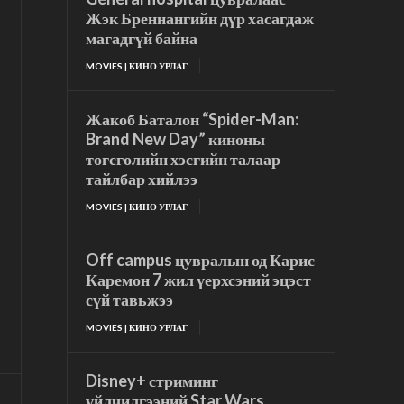
Жэк Бреннангийн дүр хасагдаж
магадгүй байна
MOVIES | КИНО УРЛАГ
Жакоб Баталон “Spider-Man:
Brand New Day” киноны
төгсгөлийн хэсгийн талаар
тайлбар хийлээ
MOVIES | КИНО УРЛАГ
Off campus цувралын од Карис
Каремон 7 жил үерхсэний эцэст
сүй тавьжээ
MOVIES | КИНО УРЛАГ
Disney+ стриминг
үйлчилгээний Star Wars