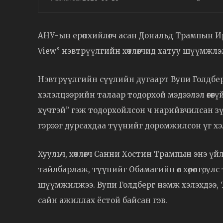
АНУ-ын ерөнхийлөгч асан Дональд Трампын И
View” нэвтрүүлгийн хөтлөгчид хатуу шүүмжлэл
Нэвтрүүлгийн сүүлийн дугаарт Вупи Голдбер
хэлэлцээрийн талаар тодорхой мэдээлэл өгөөг
хүчтэй” гэж тодорхойлсон ч нарийвчилсан зү
гэрээг дурсахдаа түүнийг доромжилсон үг х
Хуульч, хөтлөгч Санни Хостин Трампын энэ ү
тайлбарлаж, түүнийг Обамагийн өв хөрөнгө, ул
шүүмжилжээ. Вупи Голдберг нэмж хэлэхдээ, Тр
сайн ажиллах ёстой байсан гэв.