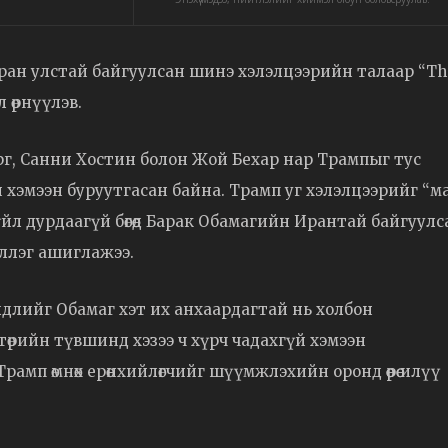
ран улстай байгуулсан шинэ хэлэлцээрийн талаар “Th
 өрнүүлэв.
г, Санни Хостин болон Жой Бехар нар Трампыг тус
үй хэмээн буруутгасан байна. Трамп уг хэлэлцээрийг “
йл дурдаагүй бөгөөд Барак Обамагийн Ирантай байгуулс
эллэг ашиглажээ.
йлдлийг Обамаг хэт их анхаардагтай нь холбон
с төрийн түвшинд хэзээ ч хүрч чадахгүй хэмээн
амп өмнөх ерөнхийлөгчийг шүүмжлэхийн оронд өөрөө илүү