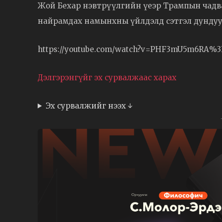
Жой Бехар нэвтрүүлгийн үеэр Трампын чадв
найрамдах намынхны үйлдэлд сэтгэл дундуу
https://youtube.com/watch?v=PHF3mU5m6RA%
Дэлгэрэнгүйг эх сурвалжаас харах
Эх сурвалжийг нээх ↓