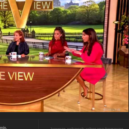
min.
Энэхүү мэдээ, нийтлэлийг хиймэл оюун боловсруулав.