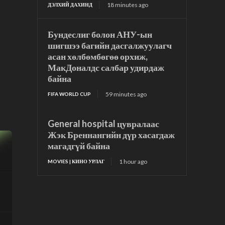
18 minutes ago
ДЭЛХИЙ ДАХИНД
Бундеслиг болон АНУ-ын
шигшээ багийн дасгалжуулагч
асан хөлбөмбөгөө орхиж,
МакДоналдс салбар удирдаж
байна
59 minutes ago
FIFA WORLD CUP
General hospital цувралаас
Жэк Бреннангийн дүр хасагдаж
магадгүй байна
1 hour ago
MOVIES | КИНО УРЛАГ