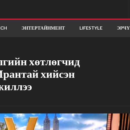
ECH
ЭНТЕРТАЙНМЕНТ
LIFESTYLE
ЭРЧ
лгийн хөтлөгчид
рантай хийсэн
жиллээ