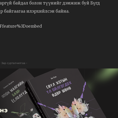
аргүй байдал болон түүнийг дэмжиж буй Бүгд
р байгаагаа илэрхийлсэн байна.
3Ffeature%3Doembed
- Зар сурталчилгаа -