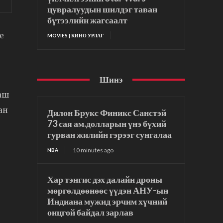
цувралуудын шилдэг таван
бүтээлийн жагсаалт
e
MOVIES | КИНО УРЛАГ
Шинэ
маш
ан
Дилон Брукс Финикс Санстэй
73 сая ам.долларын үнэ бүхий
гурван жилийн гэрээг сунгалаа
10 minutes ago
NBA
Хар тэнгис дэх далайн дроны
мөргөлдөөнөөс үүдэн АНУ-ын
Индиана мужид эрчим хүчний
онцгой байдал зарлав