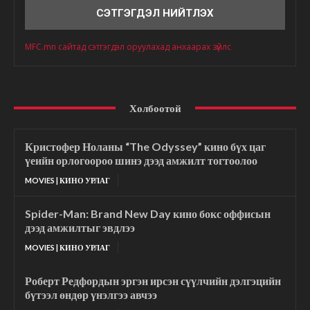
MFC.mn сайтад сэтгэгдэл оруулахад анхаарах зүйлс
Холбоотой
Кристофер Ноланы “The Odyssey” кино бүх цаг
үеийн орлогоороо шинэ дээд амжилт тогтоолоо
MOVIES | КИНО УРЛАГ
Spider-Man: Brand New Day кино бокс оффисын
дээд амжилтыг эвдлээ
MOVIES | КИНО УРЛАГ
Роберт Редфордын эргэн ирсэн сүүлчийн дэлгэцийн
бүтээл өндөр үнэлгээ авчээ