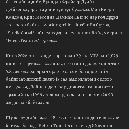
Стаггийн дүрийг, Брендан Фрэйзер Дуайт
Д.Эйзенхауэрын дүрийг тус тус бүтээжээ. Мөн Керри
Кондон, Крис Мессина, Дамиан Льюис нар гол дүрүүдэд
тоглосон байна. “Working Title Films”-ийн бүтээж,
“StudioCanal”-ийн санхүүжүүлсэн тус киног Хойд Америкт
“Focus Features” түгээжээ.
Кино 2026 оны тавдугаар сарын 29-нд АНУ-ын 1,829
кино театрт нээлтээ хийж, нээлтийн долоо хоногтоо
5.8 сая ам.долларын орлого олсон бол одоогийн
байдлаар дэлхий даяар 17 сая ам.долларын орлого
цуглуулаад байна. Одоогоор дижитал тавцан дээр
түрээсийн үнэ 19.99 ам.доллар, худалдан авах үнэ 24.99
ам.доллар байгаа аж.
Шүүмжлэгчдийн зүгээс “Pressure” кино өндөр үнэлгээ авч
байгаа бөгөөд “Rotten Tomatoes” сайтад 86 хувийн