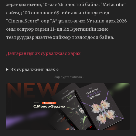
эерэг үнэлгээтэй, 10-аас 7.6 оноотой байна. “Metacritic”
сайтад 100 онооноос 69-ийг авсан бол үзэгчид
“CinemaScore”-оор “А” үнэлгээ өгчээ. Уг кино ирэх 2026
оны есдүгээр сарын 11-нд Их Британийн кино
театруудаар нээлтээ хийхээр товлогдоод байна.
Дэлгэрэнгүйг эх сурвалжаас харах
Эх сурвалжийг нээх ↓
- Зар сурталчилгаа -