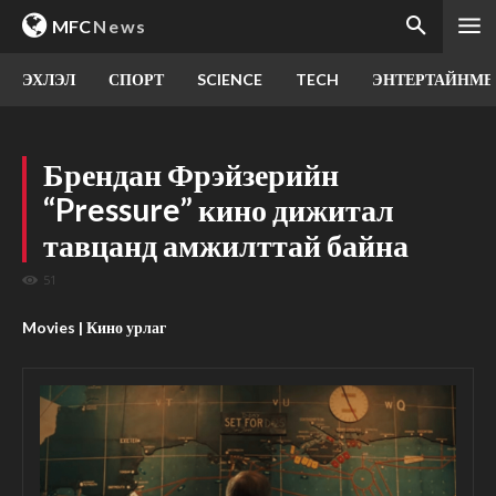
MFC
News
ЭХЛЭЛ
СПОРТ
SCIENCE
TECH
ЭНТЕРТАЙНМЕ
Брендан Фрэйзерийн
“Pressure” кино дижитал
тавцанд амжилттай байна
51
Movies | Кино урлаг