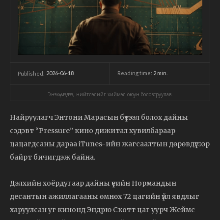
2026-06-18
Reading time:
2
min.
Published:
Энэхүү мэдээ, нийтлэлийг хиймэл оюун боловсруулав.
Найруулагч Энтони Марасын бүтээл болох дайны
сэдэвт “Pressure” кино дижитал хувилбараар
цацагдсаны дараа iTunes-ийн жагсаалтын дөрөвдүгээр
байрт бичигдэж байна.
Дэлхийн хоёрдугаар дайны үеийн Нормандын
десантын ажиллагааны өмнөх 72 цагийн үйл явдлыг
харуулсан уг кинонд Эндрю Скотт цаг уурч Жеймс