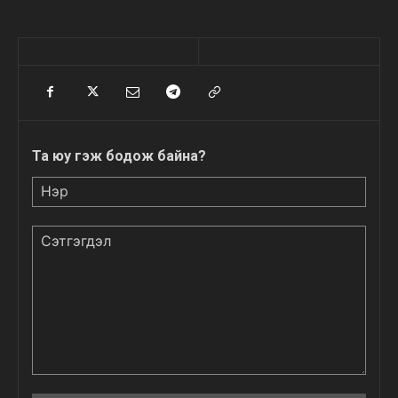
Та юу гэж бодож байна?
Нэр
Сэтгэгдэл