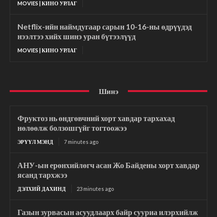
MOVIES | КИНО УРЛАГ
Netflix-ийн наймдугаар сарын 10-16-ны өдрүүдэд
нээлтээ хийх шинэ уран бүтээлүүд
MOVIES | КИНО УРЛАГ
Шинэ
Фруктоз нь өндгөвчний хорт хавдар тархахад
нөлөөлж болзошгүйг тогтоожээ
ЭРҮҮЛ МЭНД
7 minutes ago
АНУ-ын ерөнхийлөгч асан Жо Байдены хорт хавдар
ясанд тархжээ
ДЭЛХИЙ ДАХИНД
23 minutes ago
Газын зурвасын асуудлаарх байр сууриа илэрхийлж