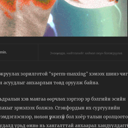
min.
Энэхүү мэдээ, нийтлэлийг хиймэл оюун боловсруулав.
йжруулах зорилготой “sperm-maxxing” хэмээх шинэ чиг
ийн асуудлыг анхаарлын төвд оруулж байна.
х, амьдралын хэв маягаа өөрчлөх зэргээр эр бэлгийн эсийн
улахыг эрмэлзэх болжээ. Стэнфордын их сургуулийн
мдэглэснээр, нөхөн үржихүй бол хоёр талын оролцоот
 асуудалд урьд өмнө нь хангалттай анхаарал хандуулдаггү