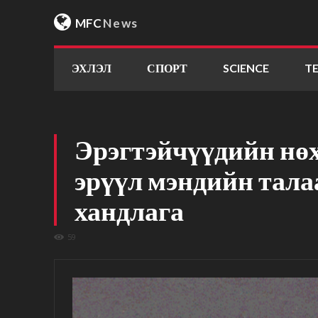
MFC
News
ЭХЛЭЛ
СПОРТ
SCIENCE
T
Эрэгтэйчүүдийн нө
эрүүл мэндийн тала
хандлага
59