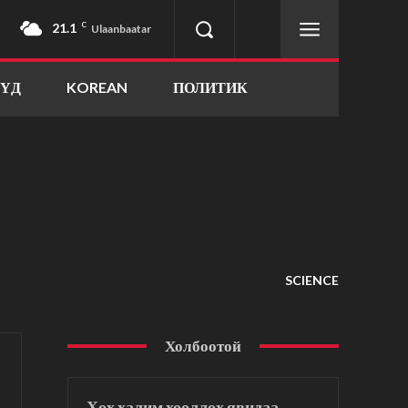
21.1
C
Ulaanbaatar
ҮҮД
KOREAN
ПОЛИТИК
SCIENCE
Холбоотой
Хөх халим хооллох явцдаа