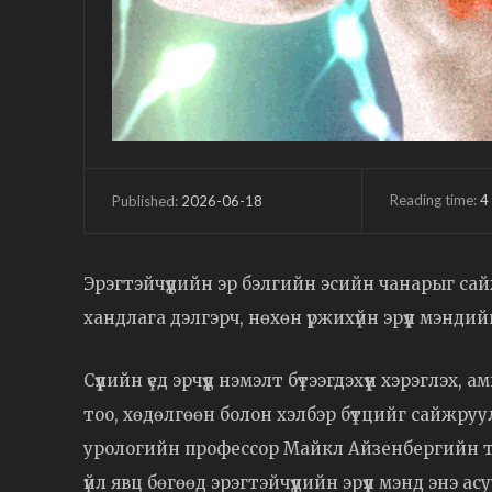
Reading time:
4
2026-06-18
Published:
Эрэгтэйчүүдийн эр бэлгийн эсийн чанарыг са
хандлага дэлгэрч, нөхөн үржихүйн эрүүл мэнд
Сүүлийн үед эрчүүд нэмэлт бүтээгдэхүүн хэрэглэ
тоо, хөдөлгөөн болон хэлбэр бүтцийг сайжру
урологийн профессор Майкл Айзенбергийн тэ
үйл явц бөгөөд эрэгтэйчүүдийн эрүүл мэнд энэ