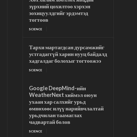
зүрхний цохилтоо хэрхэн
зохицуулдгийг эрдэмтэд
тогтоов
SCIENCE
Тархи мартагдсан дурсамжийг
устгадаггүй харин нууц байдалд
хадгалдаг болохыг тогтоожээ
SCIENCE
Google DeepMind-ийн
WeatherNext хиймэл оюун
ухаан хар салхийг урьд
өмнөхөөс илүү нарийвчлалтай
урьдчилан таамаглах
чадвартай болов
SCIENCE