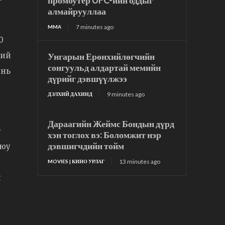
промоутер UFC-ийн оддыг
алмайрууллаа
7 minutes ago
MMA
0
Унгарын Ерөнхийлөгчийн
ний
сонгуульд алдартай мемийн
 нь
дүрийг дэвшүүлжээ
9 minutes ago
ДЭЛХИЙ ДАХИНД
Дараагийн Жеймс Бондын дүрд
г
хэн тоглох вэ: Боломжит нэр
дэвшигчдийн тойм
уюу
13 minutes ago
MOVIES | КИНО УРЛАГ
н