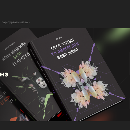
- Зар сурталчилгаа -