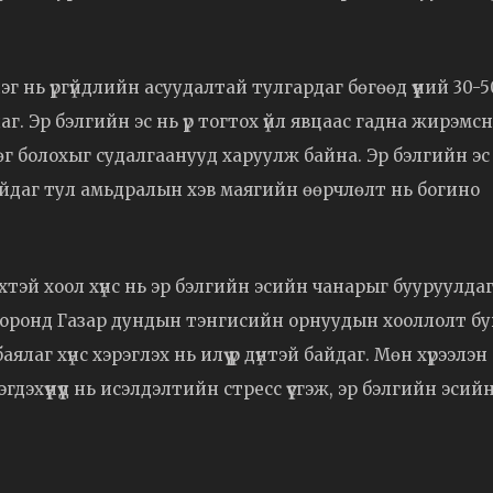
эг нь үргүйдлийн асуудалтай тулгардаг бөгөөд үүний 30-5
аг. Эр бэлгийн эс нь үр тогтох үйл явцаас гадна жирэмс
дөг болохыг судалгаанууд харуулж байна. Эр бэлгийн эс
айдаг тул амьдралын хэв маягийн өөрчлөлт нь богино
 ихтэй хоол хүнс нь эр бэлгийн эсийн чанарыг бууруулда
 оронд Газар дундын тэнгисийн орнуудын хооллолт б
лаг хүнс хэрэглэх нь илүү үр дүнтэй байдаг. Мөн хүрээлэн
дэхүүнүүд нь исэлдэлтийн стресс үүсгэж, эр бэлгийн эсий