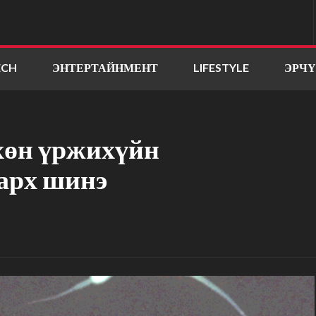
ECH
ЭНТЕРТАЙНМЕНТ
LIFESTYLE
ЭРЧ
хөн үржихүйн
арх шинэ