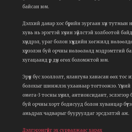
байсан юм.
Дэлхий даяар хос бүрийн зургаан хүн тутмын н
хувь нь эрэгтэй хүчин зүйлстэй холбоотой байд
хүндрэл, ураг болон хүүхдийн хөгжилд нөлөөл
хүрээлэн буй орчны нөлөөлөлд мэдрэмтгий б
хугацаанд үр дүн өгөх боломжтой юм.
Эрүүл бус хооллолт, ялангуяа ханасан өөх тос
болохыг шинжлэх ухаанаар тогтоожээ. Үүний
омега-3 тосны хүчил, антиоксидант, эслэгээр бая
буй орчны хорт бодисууд болон хуванцар бүтээг
амьдрах чадварыг бууруулдаг эрсдэлтэй аж.
Дэлгэрэнгүйг эх сурвалжаас харах