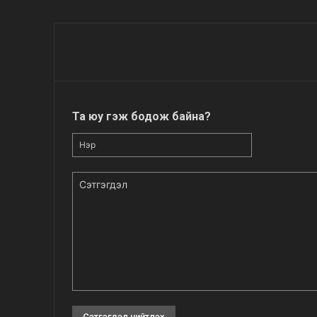
Та юу гэж бодож байна?
Нэр
Сэтгэгдэл