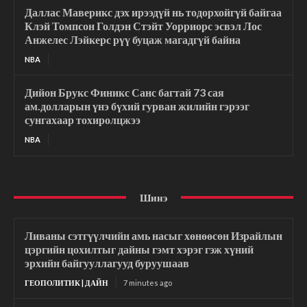
Даллас Маверикс дэх ирээдүй нь тодорхойгүй байгаа
Клэй Томпсон Голдэн Стэйт Уорриорс эсвэл Лос
Анжелес Лэйкерс рүү буцаж магадгүй байна
NBA
Дийон Брукс Финикс Санс багтай 73 сая
ам.долларын үнэ бүхий гурван жилийн гэрээг
сунгахаар тохиролцжээ
NBA
Шинэ
Ливаны сэтгүүлчийн амь насыг хөнөөсөн Израйлын
цэргийн цохилтыг дайны гэмт хэрэг гэж хүний
эрхийн байгууллагууд буруушаав
ГЕОПОЛИТИК | ДАЙН
7 minutes ago