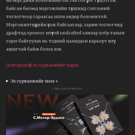
нь өөрсдийн коллежийн багтаа гол үүрэг гүйцэтгэж
байсан бөгөөд мэргэжлийн түвшинд сэлгээний
тоглогчоор гараагаа эхлэх өндөр боломжтой.
Мэргэжилтнүүдийн үзэж байгаагаар, зарим тоглогчид
драфтад орохоос илүүтэй undrafted замаар хоёр талын
гэрээ байгуулах нь тэдний цаашдын карьерт илүү
ашигтай байж болох юм.
Дэлгэрэнгүй эх сурвалжийг харах
Эх сурвалжийг нээх ↓
- Зар сурталчилгаа -