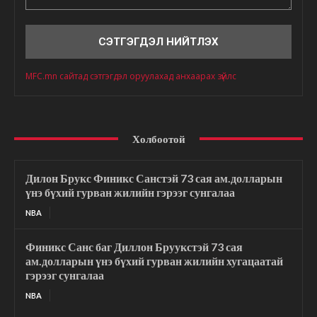
Сэтгэгдэл
MFC.mn сайтад сэтгэгдэл оруулахад анхаарах зүйлс
Холбоотой
Дилон Брукс Финикс Санстэй 73 сая ам.долларын
үнэ бүхий гурван жилийн гэрээг сунгалаа
NBA
Финикс Санс баг Диллон Бруукстэй 73 сая
ам.долларын үнэ бүхий гурван жилийн хугацаатай
гэрээг сунгалаа
NBA