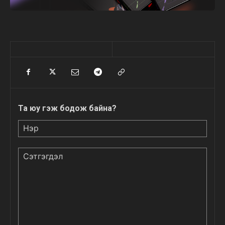
Та юу гэж бодож байна?
Нэр