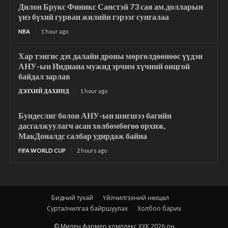
Дилон Брукс Финикс Санстэй 73 сая ам.долларын
үнэ бүхий гурван жилийн гэрээг сунгалаа
NBA
1 hour ago
Хар тэнгис дэх далайн дроны мөргөлдөөнөөс үүдэн
АНУ-ын Индиана мужид эрчим хүчний онцгой
байдал зарлав
ДЭЛХИЙ ДАХИНД
1 hour ago
Бундеслиг болон АНУ-ын шигшээ багийн
дасгалжуулагч асан хөлбөмбөгөө орхиж,
МакДоналдс салбар удирдаж байна
FIFA WORLD CUP
2 hours ago
Бидний тухай
Үйлчилгээний нөхцөл
Сурталчилгаа байршуулах
Холбоо барих
© Милен фармер комплекс ХХК 2026 он