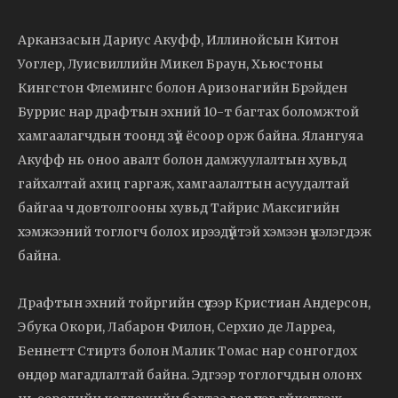
Арканзасын Дариус Акуфф, Иллинойсын Китон
Уоглер, Луисвиллийн Микел Браун, Хьюстоны
Кингстон Флемингс болон Аризонагийн Брэйден
Буррис нар драфтын эхний 10-т багтах боломжтой
хамгаалагчдын тоонд зүй ёсоор орж байна. Ялангуяа
Акуфф нь оноо авалт болон дамжуулалтын хувьд
гайхалтай ахиц гаргаж, хамгаалалтын асуудалтай
байгаа ч довтолгооны хувьд Тайрис Максигийн
хэмжээний тоглогч болох ирээдүйтэй хэмээн үнэлэгдэж
байна.
Драфтын эхний тойргийн сүүлээр Кристиан Андерсон,
Эбука Окори, Лабарон Филон, Серхио де Ларреа,
Беннетт Стиртз болон Малик Томас нар сонгогдох
өндөр магадлалтай байна. Эдгээр тоглогчдын олонх