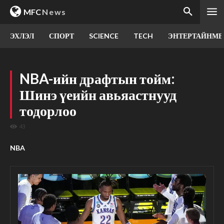
MFC
News
ЭХЛЭЛ
СПОРТ
SCIENCE
TECH
ЭНТЕРТАЙНМЕ
NBA-ийн драфтын тойм:
Шинэ үеийн авьяастнууд
тодорлоо
43
NBA