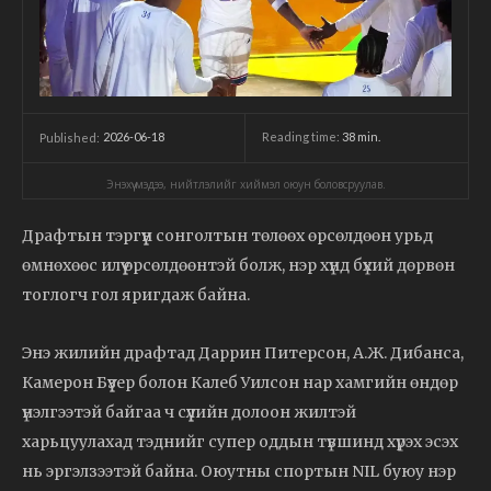
2026-06-18
Reading time:
38
min.
Published:
Энэхүү мэдээ, нийтлэлийг хиймэл оюун боловсруулав.
Драфтын тэргүүн сонголтын төлөөх өрсөлдөөн урьд
өмнөхөөс илүү өрсөлдөөнтэй болж, нэр хүнд бүхий дөрвөн
тоглогч гол яригдаж байна.
Энэ жилийн драфтад Даррин Питерсон, А.Ж. Дибанса,
Камерон Бүүзер болон Калеб Уилсон нар хамгийн өндөр
үнэлгээтэй байгаа ч сүүлийн долоон жилтэй
харьцуулахад тэднийг супер оддын түвшинд хүрэх эсэх
нь эргэлзээтэй байна. Оюутны спортын NIL буюу нэр