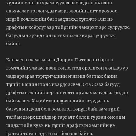
хүндийн мөнгөн урамшуулал нэмэгдсэн нь олон
авьяаслаг тоглогчдыг мэргэжлийн лигт орохоос
илүүтэй коллежийн багтаа үлдэхэд хүргэжээ. Энэ нь
драфтын хоёрдугаар тойргийн чанарыг эрс сулруулж,
багуудын хувьд сонголт хийхэд хүндрэл учруулж
байна.
Канзасын хамгаалагч Даррин Питерсон бэртэл
гэмтлийн улмаас цөөн тоглолтод оролцсон ч өндөр ур
чадвараараа тэргүүлэгчдийн эгнээнд багтаж байна.
Түүнийг Вашингтон Уизардс эсвэл Юта Жазз багууд
драфтын эхний хоёр сонголтоор авах магадлал өндөр
байгаа юм. Хэдийгээр эрүүл мэндийн асуудал нь
багуудын дунд болгоомжлол төрүүлж байгаа ч түүний
талбай дээрх шийдвэр гаргалт болон гурван онооны
шидэлтийн хувь нь түүнийг драфтын хамгийн үнэ
цэнтэй тоглогчдын нэг болгож байна.